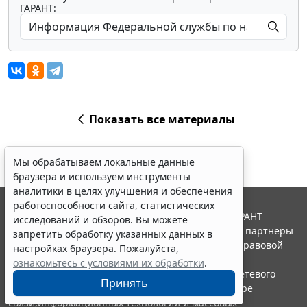
ГАРАНТ:
Показать все материалы
Мы обрабатываем локальные данные
браузера и используем инструменты
аналитики в целях улучшения и обеспечения
работоспособности сайта, статистических
© ООО "НПП "ГАРАНТ-СЕРВИС", 2026. Система ГАРАНТ
исследований и обзоров. Вы можете
выпускается с 1990 года. Компания "Гарант" и ее партнеры
запретить обработку указанных данных в
являются участниками Российской ассоциации правовой
настройках браузера. Пожалуйста,
информации ГАРАНТ.
ознакомьтесь с условиями их обработки
.
Портал ГАРАНТ.РУ зарегистрирован в качестве сетевого
Принять
издания Федеральной службой по надзору в сфере
связи,информационных технологий и массовых