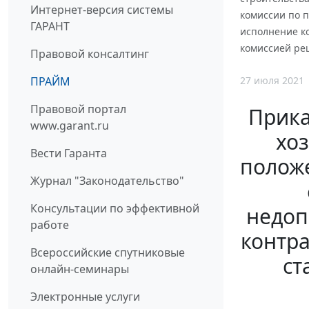
Интернет-версия системы
комиссии по 
ГАРАНТ
исполнение ко
комиссией ре
Правовой консалтинг
27 июля 2021
ПРАЙМ
Правовой портал
Прика
www.garant.ru
хоз
Вести Гаранта
полож
Журнал "Законодательство"
Консультации по эффективной
недоп
работе
контра
Всероссийские спутниковые
ст
онлайн-семинары
Электронные услуги