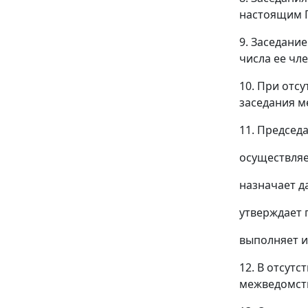
настоящим 
9. Заседани
числа ее чле
10. При отс
заседания м
11. Председ
осуществляе
назначает д
утверждает 
выполняет 
12. В отсут
межведомств