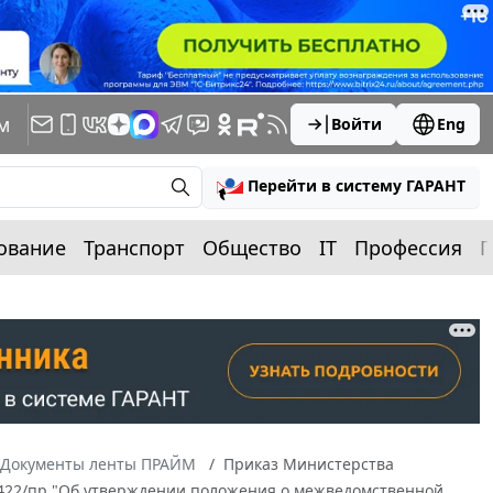
м
Войти
Eng
Перейти в систему ГАРАНТ
ование
Транспорт
Общество
IT
Профессия
П
Документы ленты ПРАЙМ
Приказ Министерства
№ 422/пр "Об утверждении положения о межведомственной