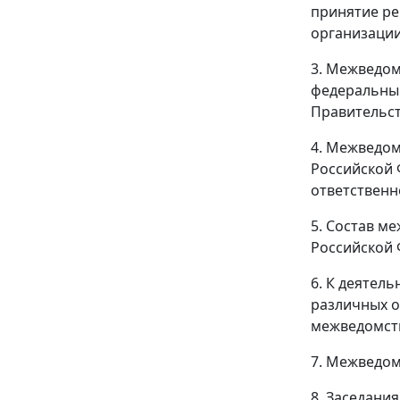
принятие ре
организации
3. Межведом
федеральным
Правительс
4. Межведом
Российской 
ответственн
5. Состав м
Российской 
6. К деятел
различных о
межведомст
7. Межведом
8. Заседани