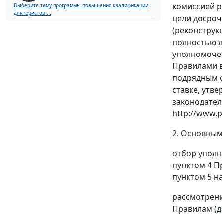
комиссией р
Выберите тему программы повышения квалификации
для юристов ...
цели досроч
(реконструк
полностью л
уполномочен
Правилами 
подрядным о
ставке, утв
законодател
http://www.p
2. Основным
отбор уполн
пунктом 4 П
пунктом 5 н
рассмотрени
Правилам (д