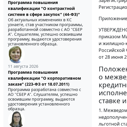
Зарегистрир
Программа повышения
Регистраци
квалификации "О контрактной
системе в сфере закупок" (44-ФЗ)"
Приложени
Об актуальных изменениях в КС
узнаете, став участником программы,
разработанной совместно с АО ''СБЕР
УТВЕРЖДЕН
А". Слушателям, успешно освоившим
приказом Ми
программу, выдаются удостоверения
и жилищно-
установленного образца.
Российской
от 28 июня 2
11 августа 2026
Положе
Программа повышения
о межве
квалификации "О корпоративном
кредитн
заказе" (223-ФЗ от 18.07.2011)
Программа разработана совместно с
исполне
АО ''СБЕР А". Слушателям, успешно
ставке 
освоившим программу, выдаются
удостоверения установленного
образца.
1. Межведо
недополучен
льготной ст