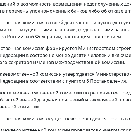
шений о возможности возмещения недополученных дох
 в перечень уполномоченных банков либо об отказе в 
ственная комиссия в своей деятельности руководствуе
и конституционными законами, федеральными законам
тва Российской Федерации, настоящим Положением.
ственная комиссия формируется Министерством строи
Федерации в составе не менее десяти человек и включае
ого секретаря и членов межведомственной комиссии.
ежведомственной комиссии утверждается Министерство
Федерации в соответствии с пунктом 6 Постановления.
ьности межведомственной комиссии по решению ее пред
бластей знаний для дачи пояснений и заключений по в
венной комиссии.
ственная комиссия осуществляет свою деятельность в 
я межведомственной комиссии проводятся с учетом сро