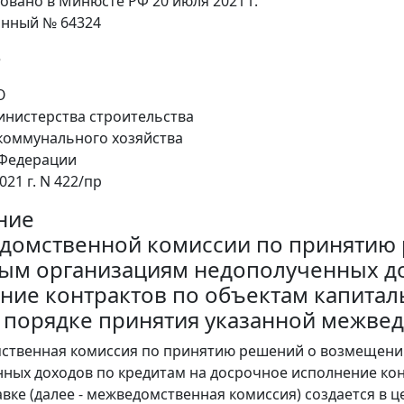
овано в Минюсте РФ 20 июля 2021 г.
онный № 64324
е
О
нистерства строительства
коммунального хозяйства
 Федерации
021 г. N 422/пр
ние
домственной комиссии по принятию
ым организациям недополученных до
ние контрактов по объектам капиталь
и порядке принятия указанной межв
мственная комиссия по принятию решений о возмещени
ных доходов по кредитам на досрочное исполнение кон
авке (далее - межведомственная комиссия) создается в