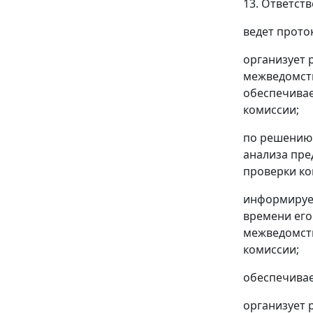
13. Ответст
ведет прото
организует 
межведомств
обеспечивае
комиссии;
по решению 
анализа пре
проверки ко
информирует
времени его
межведомств
комиссии;
обеспечивае
организует 