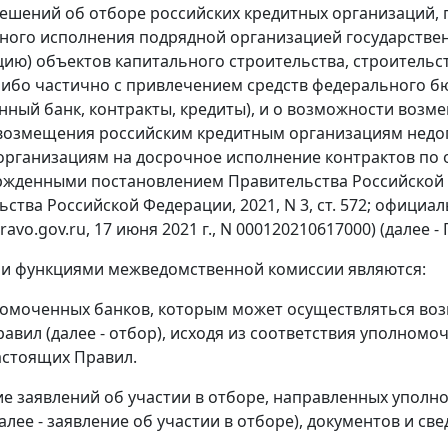
ешений об отборе российских кредитных организаций,
ного исполнения подрядной организацией государствен
цию) объектов капитального строительства, строительс
ибо частично с привлечением средств федерального бюд
ный банк, контракты, кредиты), и о возможности возм
возмещения российским кредитным организациям недоп
рганизациям на досрочное исполнение контрактов по 
ержденными постановлением Правительства Российской Ф
ьства Российской Федерации, 2021, N 3, ст. 572; офиц
ravo.gov.ru, 17 июня 2021 г., N 000120210617000) (далее 
и функциями межведомственной комиссии являются:
омоченных банков, которым может осуществляться воз
равил (далее - отбор), исходя из соответствия уполном
астоящих Правил.
е заявлений об участии в отборе, направленных упол
алее - заявление об участии в отборе), документов и св