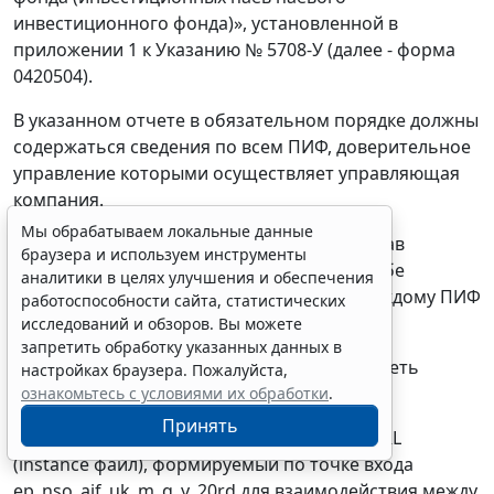
инвестиционного фонда)», установленной в
приложении 1 к Указанию № 5708-У (далее - форма
0420504).
В указанном отчете в обязательном порядке должны
содержаться сведения по всем ПИФ, доверительное
управление которыми осуществляет управляющая
компания.
Мы обрабатываем локальные данные
Дополнительные архивы, входящие в состав
браузера и используем инструменты
основного архива, должны содержать в себе
аналитики в целях улучшения и обеспечения
отчетные данные по форме 0420504 по каждому ПИФ
работоспособности сайта, статистических
в отдельности.
исследований и обзоров. Вы можете
запретить обработку указанных данных в
Каждый дополнительный архив должен иметь
настройках браузера. Пожалуйста,
следующую структуру:
ознакомьтесь с условиями их обработки
.
Принять
- частный отчет XBRL (.xml / .xbrl) - файл XBRL
(instance файл), формируемый по точке входа
ep_nso_aif_uk_m_q_y_20rd для взаимодействия между