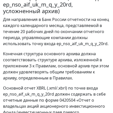
ep_nso_aif_uk_m_q_y_20rd,
усложненный архив)
Для направления в Банк России отчетности на конец
каждого календарного месяца, представляемой в
течение 20 рабочих дней по окончании отчетного
периода, управляющие компании должны
использовать точку входа ep_nso_aif_uk_m_q_y_20rd.
Конечная структура основного архива должна
соответствовать структуре архива, изложенной в
приложении 3 к Правилам, основной архив при этом
должен удовлетворять общим требованиям к
архиву, определенным в Правилах.
Основной отчет XBRL (.xml/.xbrl) по точке входа
ep_nso_aif_uk_m_q_y_20rd должен содержать в себе
отчетные данные по форме 0420504 «Отчет о
владельцах акций акционерного инвестиционного
фонда (инвестиционных паев паевого