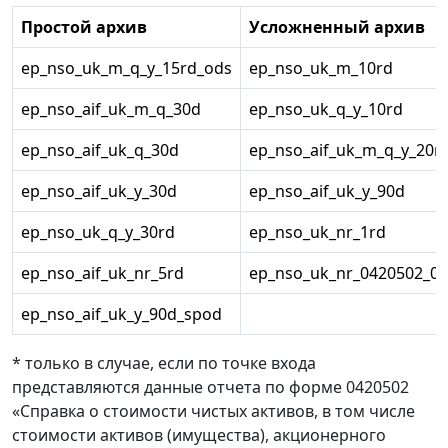
Простой архив
Усложненный архив
ep_nso_uk_m_q_y_15rd_ods
ep_nso_uk_m_10rd
ep_nso_aif_uk_m_q_30d
ep_nso_uk_q_y_10rd
ep_nso_aif_uk_q_30d
ep_nso_aif_uk_m_q_y_20r
ep_nso_aif_uk_y_30d
ep_nso_aif_uk_y_90d
ep_nso_uk_q_y_30rd
ep_nso_uk_nr_1rd
ep_nso_aif_uk_nr_5rd
ep_nso_uk_nr_0420502_0
ep_nso_aif_uk_y_90d_spod
* только в случае, если по точке входа
представляются данные отчета по форме 0420502
«Справка о стоимости чистых активов, в том числе
стоимости активов (имущества), акционерного