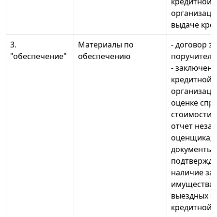
кредитной
организаци
выдаче кред
3.
Материалы по
- договор за
"обеспечение"
обеспечению
поручительст
- заключен
кредитной
организаци
оценке спр
стоимости з
отчет неза
оценщика; -
документы,
подтвержд
наличие за
имущества; 
выездных п
кредитной