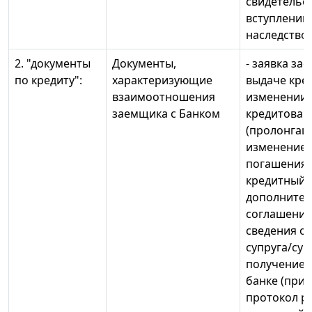
свидетельс
вступлении
наследство и
2. "документы
Документы,
- заявка за
по кредиту":
характеризующие
выдаче кред
взаимоотношения
изменении 
заемщика с Банком
кредитован
(пролонгац
изменение 
погашения и 
кредитный д
дополните
соглашениям
сведения о 
супруга/суп
получение 
банке (при 
протокол р