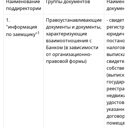
Наименование
Группы документов
Наимено
поддиректории
документ
1.
Правоустанавливающие
- свидете
"информация
документы и документы,
регистра
1
характеризующие
юридичес
по заемщику"
взаимоотношения с
постанов
Банком (в зависимости
налоговый
от организационно-
выписка 
правовой формы)
свидетел
собствен
(выписка
государс
реестра
недвижим
удостов
указанно
договоры
помещени