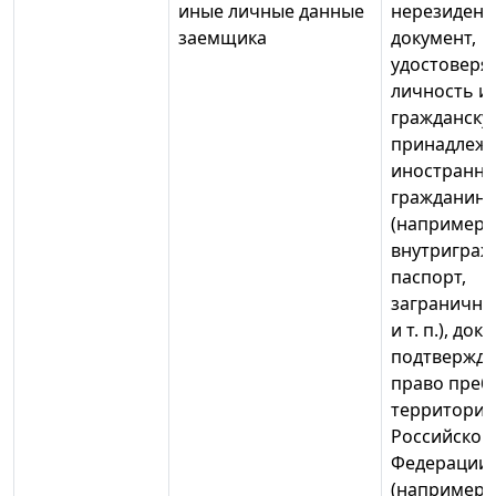
иные личные данные
нерезидент
заемщика
документ,
удостовер
личность и
гражданску
принадлеж
иностранно
гражданина
(например,
внутриграж
паспорт,
заграничны
и т. п.), док
подтвержд
право преб
территории
Российской
Федерации
(например,