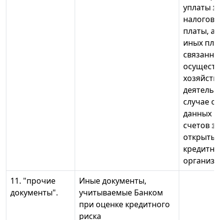
уплаты 
налогов,
платы, а
иных пла
связанны
осущест
хозяйств
деятельн
случае о
данных п
счетов з
открытых
кредитны
организа
11. "прочие
Иные документы,
документы".
учитываемые Банком
при оценке кредитного
риска