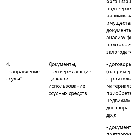
организаци
подтвержд
наличие за
имущества; 
документы 
анализу фи
положения
залогодател
4.
Документы,
- договоры
"направление
подтверждающие
(например,
ссуды"
целевое
строительн
использование
материалов
ссудных средств
приобрете
недвижимос
договора з
др.);
- документы
подтвержд