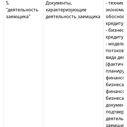
5.
Документы,
- технико
"деятельность
характеризующие
экономи
заемщика"
деятельность заемщика
обоснов
кредитуе
- бизнес-
кредитуе
- модель
потоков 
вида дея
(фактиче
планируе
финансов
бизнеса 
финансов
бизнеса г
документ
подтвер
деятельн
заемщика