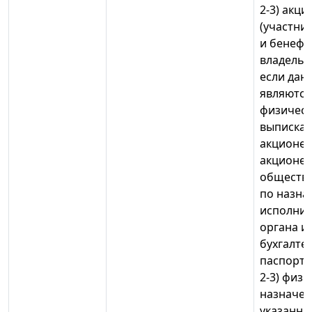
2-3) акц
(участни
и бенефи
владельца
если дан
являются
физически
выписка 
акционер
акционе
обществ)
по назн
исполнит
органа и
бухгалте
паспорто
2-3) физи
назначен
указанны