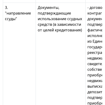
3.
Документы,
- договор
"направление
подтверждающие
контраге
ссуды"
использование ссудных
документ
средств (в зависимости
подтвер
от целей кредитования)
фактичес
исполнен
из Едино
государс
реестра
недвижим
свидетел
собствен
приобре
недвижим
выписка 
депозита
подтвер
приобрет