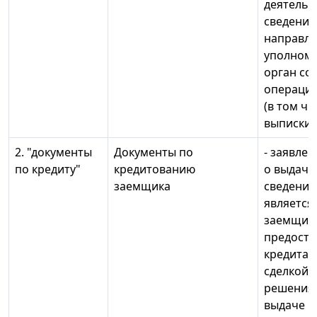
деятельно
сведения
направле
уполном
орган со
операци
(в том чи
выписки)
2. "документы
Документы по
- заявле
по кредиту"
кредитованию
о выдаче
заемщика
сведения 
является 
заемщик
предоста
кредита 
сделкой; 
решения 
выдаче кр