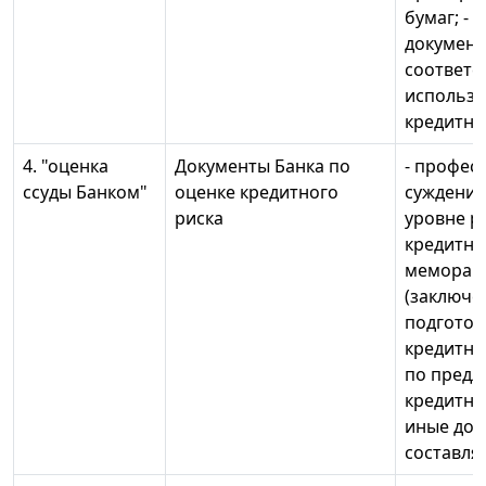
бумаг; - 
документ
соответс
использ
кредитны
4. "оценка
Документы Банка по
- профес
ссуды Банком"
оценке кредитного
суждение
риска
уровне ри
кредитн
меморан
(заключе
подготов
кредитно
по пред
кредитном
иные док
составля