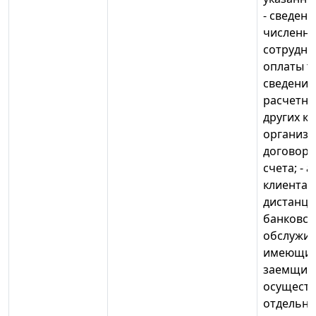
- сведени
численно
сотрудни
оплаты тр
сведения
расчетны
других к
организац
договор 
счета; - 
клиента; 
дистанци
банковск
обслужив
имеющих
заемщика
осущест
отдельны