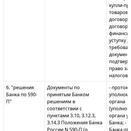
купли-пр
товаров, 
договоры
договор
финанси
уступку 
требовани
документ
подтвер
право за
налоговы
6. "решения
Документы по
- проток
Банка по 590-
принятым Банком
уполном
П"
решениям в
органа
соответствии с
(уполном
пунктами 3.10, 3.12.3,
органа у
3.14.3 Положения Банка
Банка; -
России N 590-П (о
Банка об