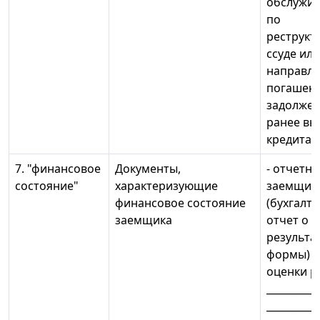
обслужив
по
реструкт
ссуде или
направле
погашен
задолжен
ранее в
кредитам
7. "финансовое
Документы,
- отчетно
состояние"
характеризующие
заемщик
финансовое состояние
(бухгалте
заемщика
отчет о 
результат
формы) з
оценки р
__________
___________