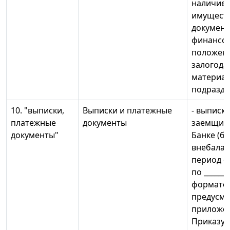
наличие 
имуществ
документ
финансо
положен
залогодат
материал
подразде
10. "выписки,
Выписки и платежные
- выписк
платежные
документы
заемщика
документы"
Банке (б
внебалан
период с _
по _______
формате,
предусм
приложен
Приказу 