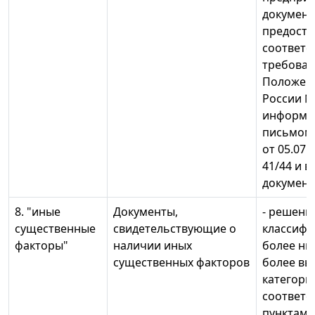
докумен
предоста
соответс
требова
Положен
России №
информа
письмом 
от 05.07.
41/44 и 
документ
8. "иные
Документы,
- решени
существенные
свидетельствующие о
классифи
факторы"
наличии иных
более ни
существенных факторов
более вы
категори
соответс
пунктами 3