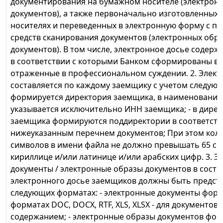
документирования на бумажном носителе (электрон
документов), а также первоначально изготовленных
носителях и переведенных в электронную форму с 
средств сканирования документов (электронных обр
документов). В том числе, электронное досье содерж
в соответствии с которыми Банком сформированы в
отраженные в профессиональном суждении. 2. Элект
составляется по каждому заемщику с учетом следующ
формируется директория заемщика, в наименовании
указывается исключительно ИНН заемщика; - в дире
заемщика формируются поддиректории в соответств
нижеуказанным перечнем документов; При этом кол
символов в имени файла не должно превышать 65 си
кириллице и/или латинице и/или арабских цифр. 3. 
документы / электронные образы документов в соста
электронного досье заемщиков должны быть предст
следующих форматах: - электронные документы фор
форматах DOC, DOCX, RTF, XLS, XLSX - для документов 
содержанием; - электронные образы документов фор