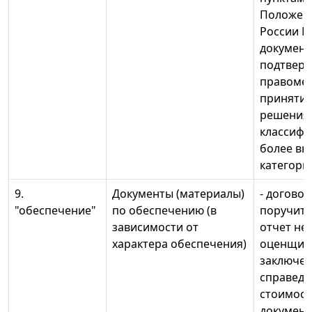
Положен
России N 
документ
подтвер
правоме
принятия
решения
классифи
более вы
категори
9.
Документы (материалы)
- договор
"обеспечение"
по обеспечению (в
поручител
зависимости от
отчет не
характера обеспечения)
оценщика
заключен
справедл
стоимости
документ