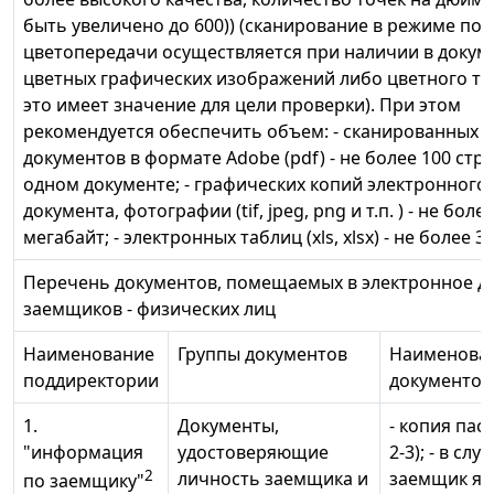
быть увеличено до 600)) (сканирование в режиме по
цветопередачи осуществляется при наличии в докум
цветных графических изображений либо цветного тек
это имеет значение для цели проверки). При этом
рекомендуется обеспечить объем: - сканированных 
документов в формате Adobe (pdf) - не более 100 стр
одном документе; - графических копий электронного
документа, фотографии (tif, jpeg, png и т.п. ) - не боле
мегабайт; - электронных таблиц (xls, xlsx) - не более 3
Перечень документов, помещаемых в электронное д
заемщиков - физических лиц
Наименование
Группы документов
Наименова
поддиректории
документов
1.
Документы,
- копия пас
"информация
удостоверяющие
2-3); - в слу
2
личность заемщика и
заемщик яв
по заемщику"