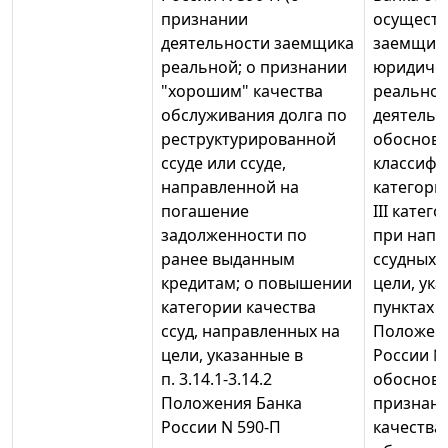
признании
осущест
деятельности заемщика
заемщико
реальной; о признании
юридиче
"хорошим" качества
реально
обслуживания долга по
деятельно
реструктурированной
обоснова
ссуде или ссуде,
классифи
направленной на
категори
погашение
III катег
задолженности по
при напр
ранее выданным
ссудных 
кредитам; о повышении
цели, ук
категории качества
пунктах 3
ссуд, направленных на
Положен
цели, указанные в
России № 
п. 3.14.1-3.14.2
обоснова
Положения Банка
признан
России N 590-П
качества