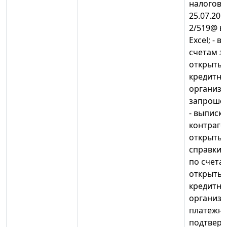
налогово
25.07.20
2/519@ в
Excel; - 
счетам з
открытым
кредитны
организа
запрошен
- выписк
контраге
открытым 
справки 
по счета
открытым
кредитны
организац
платежны
подтвер