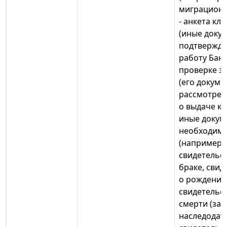
миграционн
- анкета кл
(иные доку
подтвержд
работу Банк
проверке з
(его докуме
рассмотрен
о выдаче кре
иные докум
необходим
(например,
свидетельс
браке, свид
о рождении
свидетельс
смерти (за
наследодате