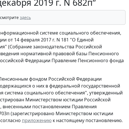
екабря 2019 г. N 682п”
 смотрите
здесь
 информационной системе социального обеспечения,
 от 14 февраля 2017 г. N 181 "О Единой
я" (Собрание законодательства Российской
ях приведения нормативной правовой базы Пенсионного
 Российской Федерации Правление Пенсионного фонда
 Пенсионным фондом Российской Федерации
содержащихся о них в федеральной государственной
я система социального обеспечения", утвержденный
егистрирован Министерством юстиции Российской
ми, внесенными постановлением Правления
N 703п (зарегистрировано Министерством юстиции
, согласно
приложению
к настоящему постановлению.