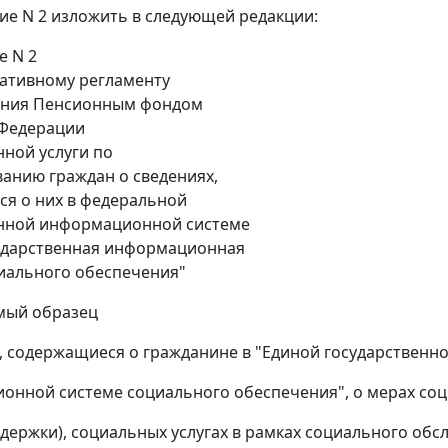
ие N 2 изложить в следующей редакции:
е N 2
ативному регламенту
ения Пенсионным фондом
 Федерации
нной услуги по
нию граждан о сведениях,
я о них в федеральной
енной информационной системе
ударственная информационная
иального обеспечения"
мый образец
содержащиеся о гражданине в "Единой государственн
нной системе социального обеспечения", о мерах со
держки), социальных услугах в рамках социального обс