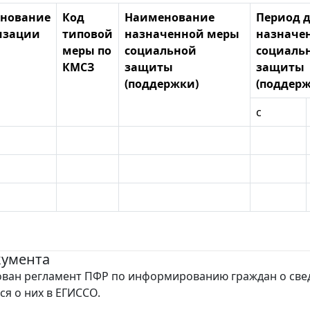
нование
Код
Наименование
Период 
изации
типовой
назначенной меры
назначе
меры по
социальной
социаль
КМСЗ
защиты
защиты
(поддержки)
(поддерж
с
кумента
ван регламент ПФР по информированию граждан о све
я о них в ЕГИССО.