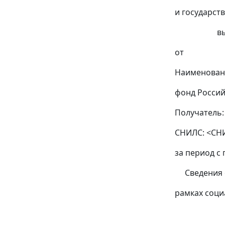
и государст
выплатах
от
Наименовани
фонд Росси
Получатель
СНИЛС: <СН
за период с 
Сведения о 
рамках соци
социаль