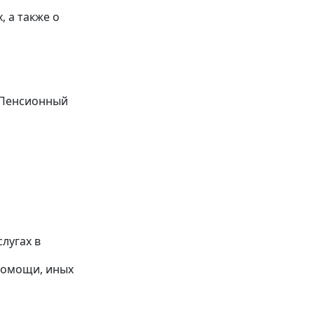
 а также о
 Пенсионный
лугах в
помощи, иных