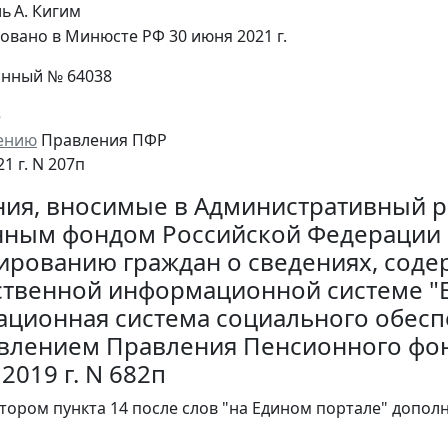
ль
А. Кигим
овано в Минюсте РФ 30 июня 2021 г.
онный № 64038
е
ению
Правления ПФР
21 г. N 207п
ия, вносимые в Административный р
ным фондом Российской Федерации г
рованию граждан о сведениях, соде
ственной информационной системе "Е
ционная система социального обесп
влением Правления Пенсионного фон
2019 г. N 682п
 втором пункта 14 после слов "на Едином портале" допол