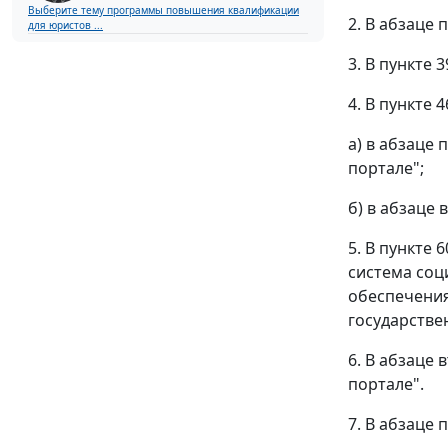
Выберите тему программы повышения квалификации
2. В абзаце 
для юристов ...
3. В пункте
4. В пункте 4
а) в абзаце
портале";
б) в абзаце
5. В пункте
система соц
обеспечения
государстве
6. В абзаце
портале".
7. В абзаце