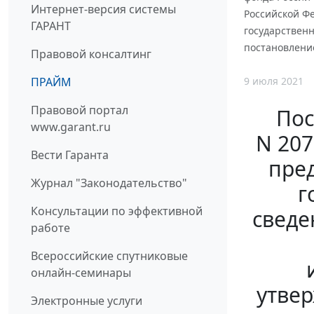
Интернет-версия системы
Российской Ф
ГАРАНТ
государствен
постановление
Правовой консалтинг
9 июля 2021
ПРАЙМ
Правовой портал
Пос
www.garant.ru
N 20
Вести Гаранта
пре
Журнал "Законодательство"
г
Консультации по эффективной
сведе
работе
Всероссийские спутниковые
онлайн-семинары
утве
Электронные услуги