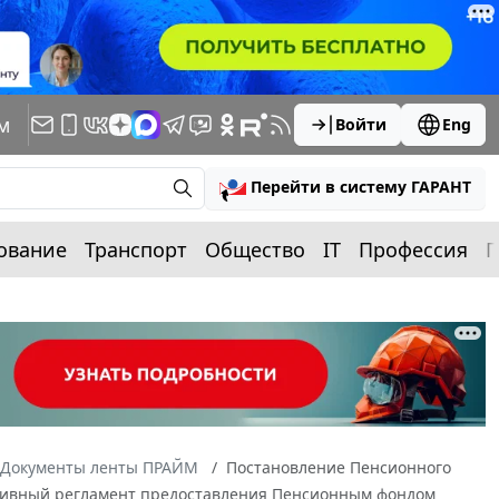
м
Войти
Eng
Перейти в систему ГАРАНТ
ование
Транспорт
Общество
IT
Профессия
П
Документы ленты ПРАЙМ
Постановление Пенсионного
ративный регламент предоставления Пенсионным фондом