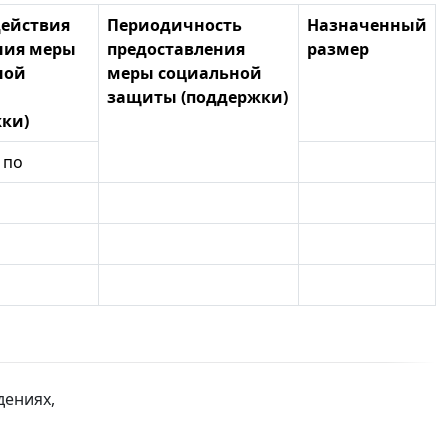
действия
Периодичность
Назначенный
ния меры
предоставления
размер
ной
меры социальной
защиты (поддержки)
ки)
по
дениях,