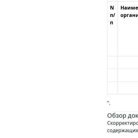
N
Наиме
п/
орган
п
”.
Обзор до
Скорректиро
содержащихс