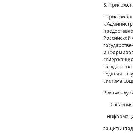
8. Приложен
"Приложени
к Администр
предоставл
Российской
государстве
информирова
содержащихс
государств
"Единая гос
система соц
Рекомендуе
Сведения, 
информацио
защиты (под