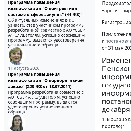
Программа повышения
Председате
квалификации "О контрактной
Зарегистрир
системе в сфере закупок" (44-ФЗ)"
Об актуальных изменениях в КС
Регистраци
узнаете, став участником программы,
разработанной совместно с АО ''СБЕР
Приложени
А". Слушателям, успешно освоившим
программу, выдаются удостоверения
к
постановл
установленного образца.
от 31 мая 20
Изменен
Пенсион
11 августа 2026
Программа повышения
информи
квалификации "О корпоративном
государ
заказе" (223-ФЗ от 18.07.2011)
информа
Программа разработана совместно с
АО ''СБЕР А". Слушателям, успешно
постано
освоившим программу, выдаются
удостоверения установленного
декабря 
образца.
1. В абзаце
портале)".