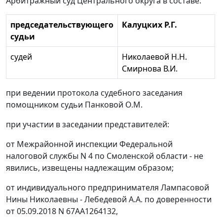
Арбитражный суд Центрального округа в составе:
председательствующего
Калуцких Р.Г.
судьи
cудей
Николаевой Н.Н.
Смирнова В.И.
при ведении протокола судебного заседания
помощником судьи Панковой О.М.
при участии в заседании представителей:
от Межрайонной инспекции Федеральной
налоговой службы N 4 по Смоленской области - не
явились, извещены надлежащим образом;
от индивидуального предпринимателя Лампасовой
Нины Николаевны - Лебедевой А.А. по доверенности
от 05.09.2018 N 67АА1264132,