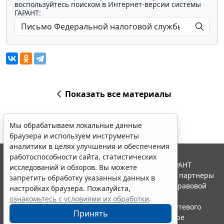
воспользуйтесь поиском в Интернет-версии системы
ГАРАНТ:
Показать все материалы
Мы обрабатываем локальные данные
браузера и используем инструменты
аналитики в целях улучшения и обеспечения
работоспособности сайта, статистических
© ООО "НПП "ГАРАНТ-СЕРВИС", 2026. Система ГАРАНТ
исследований и обзоров. Вы можете
выпускается с 1990 года. Компания "Гарант" и ее партнеры
запретить обработку указанных данных в
являются участниками Российской ассоциации правовой
настройках браузера. Пожалуйста,
информации ГАРАНТ.
ознакомьтесь с условиями их обработки
.
Портал ГАРАНТ.РУ зарегистрирован в качестве сетевого
Принять
издания Федеральной службой по надзору в сфере