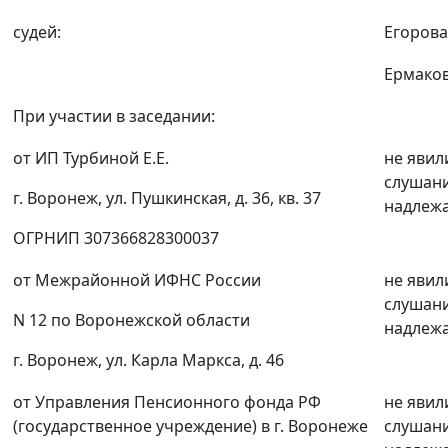
судей:
Егорова
Ермаков
При участии в заседании:
от ИП Турбиной Е.Е.
не явил
слушан
г. Воронеж, ул. Пушкинская, д. 36, кв. 37
надлеж
ОГРНИП 307366828300037
от Межрайонной ИФНС России
не явил
слушан
N 12 по Воронежской области
надлеж
г. Воронеж, ул. Карла Маркса, д. 46
от Управления Пенсионного фонда РФ
не явил
(государственное учреждение) в г. Воронеже
слушан