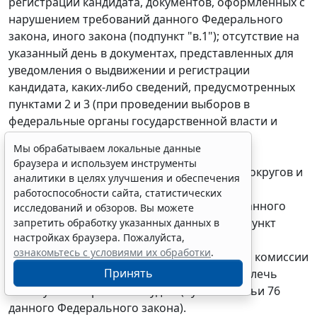
регистрации кандидата, документов, оформленных с
нарушением требований данного Федерального
закона, иного закона (подпункт "в.1"); отсутствие на
указанный день в документах, представленных для
уведомления о выдвижении и регистрации
кандидата, каких-либо сведений, предусмотренных
пунктами 2 и 3 (при проведении выборов в
федеральные органы государственной власти и
органы государственной власти субъектов
Мы обрабатываем локальные данные
Российской Федерации, выборов глав
браузера и используем инструменты
муниципальных районов, муниципальных округов и
аналитики в целях улучшения и обеспечения
городских округов также сведений,
работоспособности сайта, статистических
предусмотренных пунктом 3.1) статьи 33 данного
исследований и обзоров. Вы можете
Федерального закона, иным законом (подпункт
запретить обработку указанных данных в
настройках браузера. Пожалуйста,
"в.2"). Если эти нарушения выявлены после
ознакомьтесь с условиями их обработки
.
вступления в силу решения избирательной комиссии
Принять
о регистрации кандидата, то они могут повлечь
отмену такого решения судом (пункт 6 статьи 76
данного Федерального закона).