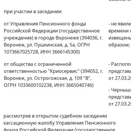
при участии в заседании:
от Управления Пенсионного фонда
- не явил
Российской Федерации (государственное
времени 
учреждение) в городе Воронеже (394036, г.
извещен
Воронеж, ул. Пушкинская, д. 5а, ОГРН
образом;
1073667025728, ИНН 3666145300)
от общества с ограниченной
- Распопо
ответственностью "Криосервис" (394052, г.
представ
Воронеж, ул. Острогожская, д. 109 "В",
от 27.03.2
ОГРН 1033600102238, ИНН 3665040746)
- Чернышо
представ
от 27.03.2
рассмотрев в открытом судебном заседании
кассационную жалобу Управления Пенсионного
фонда Российской Федерации (государственное