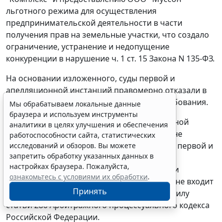
льготного режима для осуществления
предпринимательской деятельности в части
получения прав на земельные участки, что создало
ограничение, устранение и недопущение
конкуренции в нарушение
ч. 1 ст. 15
Закона N 135-ФЗ.
На основании изложенного, суды первой и
апелляционной инстанций правомерно отказали в
удовлетворении заявленного Советом требования.
Мы обрабатываем локальные данные
браузера и используем инструменты
Доводы, изложенные Советом в кассационной
аналитики в целях улучшения и обеспечения
жалобе, подлежат отклонению, поскольку не
работоспособности сайта, статистических
опровергают правильность выводов судов первой и
исследований и обзоров. Вы можете
запретить обработку указанных данных в
апелляционной инстанций, а по существу
настройках браузера. Пожалуйста,
направлены на переоценку доказательств и
ознакомьтесь с условиями их обработки
.
установленных обстоятельств по делу, что не входит
Принять
в полномочия кассационной инстанции в силу
статьи 286
Арбитражного процессуального кодекса
Российской Федерации.