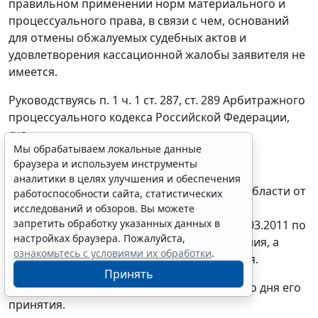
правильном применении норм материального и
процессуального права, в связи с чем, оснований
для отмены обжалуемых судебных актов и
удовлетворения кассационной жалобы заявителя не
имеется.
Руководствуясь
п. 1 ч. 1 ст. 287
,
ст. 289
Арбитражного
процессуального кодекса Российской Федерации,
суд
Мы обрабатываем локальные данные
ПОСТАНОВИЛ:
браузера и используем инструменты
аналитики в целях улучшения и обеспечения
Решение Арбитражного суда Смоленской области от
работоспособности сайта, статистических
15.12.1010 и постановление Двадцатого
исследований и обзоров. Вы можете
запретить обработку указанных данных в
арбитражного апелляционного суда от 03.03.2011 по
настройках браузера. Пожалуйста,
делу N А62-4607/2010 оставить без изменения, а
ознакомьтесь с условиями их обработки
.
кассационную жалобу - без удовлетворения.
Принять
Постановление вступает в законную силу со дня его
принятия.