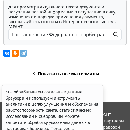
Для просмотра актуального текста документа и
получения полной информации о вступлении в силу,
изменениях и порядке применения документа,
воспользуйтесь поиском в Интернет-версии системы
ГАРАНТ:
Показать все материалы
Мы обрабатываем локальные данные
браузера и используем инструменты
аналитики в целях улучшения и обеспечения
работоспособности сайта, статистических
© ООО "НПП "ГАРАНТ-СЕРВИС", 2026. Система ГАРАНТ
исследований и обзоров. Вы можете
выпускается с 1990 года. Компания "Гарант" и ее партнеры
запретить обработку указанных данных в
являются участниками Российской ассоциации правовой
настройках браузера. Пожалуйста,