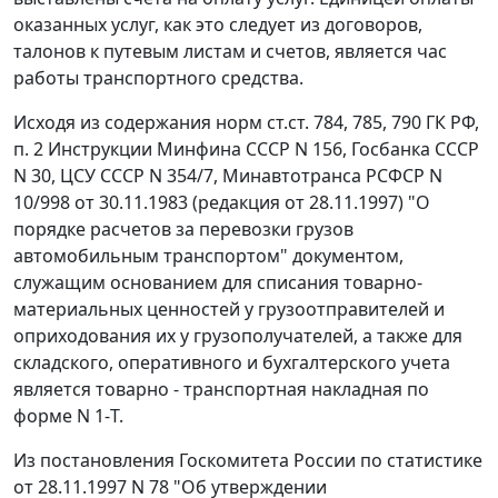
оказанных услуг, как это следует из договоров,
талонов к путевым листам и счетов, является час
работы транспортного средства.
Исходя из содержания норм
ст.ст. 784
,
785
,
790
ГК РФ,
п. 2
Инструкции Минфина СССР N 156, Госбанка СССР
N 30, ЦСУ СССР N 354/7, Минавтотранса РСФСР N
10/998 от 30.11.1983 (редакция от 28.11.1997) "О
порядке расчетов за перевозки грузов
автомобильным транспортом" документом,
служащим основанием для списания товарно-
материальных ценностей у грузоотправителей и
оприходования их у грузополучателей, а также для
складского, оперативного и бухгалтерского учета
является товарно - транспортная накладная по
форме N 1-Т
.
Из
постановления
Госкомитета России по статистике
от 28.11.1997 N 78 "Об утверждении