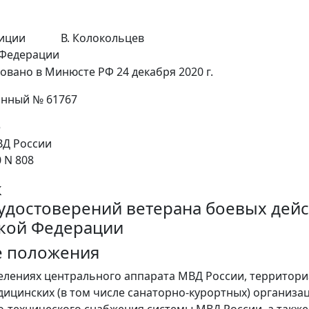
лиции
В. Колокольцев
 Федерации
овано в Минюсте РФ 24 декабря 2020 г.
онный № 61767
е
Д России
0 N 808
к
удостоверений ветерана боевых дейс
кой Федерации
е положения
делениях центрального аппарата МВД России, территори
дицинских (в том числе санаторно-курортных) организа