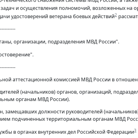
-технического снабжения системы МВД России, а также
задач и осуществления полномочий, возложенных на о
2
ачи удостоверений ветерана боевых действий
рассмат
----------
рганы, организации, подразделения МВД России".
достоверение".
----------
льной аттестационной комиссией МВД России в отношен
водителей (начальников) органов, организаций, подраз
ьным органам МВД России).
дан, замещавших должности руководителей (начальников
нием подчиненных территориальным органам МВД Росси
3
 службы в органах внутренних дел Российской Федерации