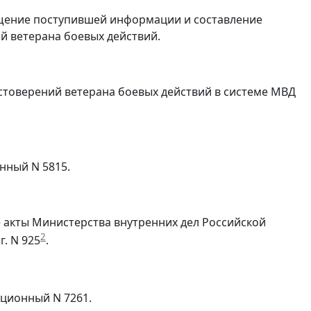
бщение поступившей информации и составление
й ветерана боевых действий.
достоверений ветерана боевых действий в системе МВД
нный N 5815.
е акты Министерства внутренних дел Российской
2
. N 925
.
ационный N 7261.