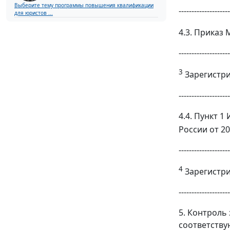
Выберите тему программы повышения квалификации
--------------------
для юристов ...
4.3. Приказ 
--------------------
3
Зарегистри
--------------------
4.4. Пункт 
России от 20
--------------------
4
Зарегистри
--------------------
5. Контроль
соответству