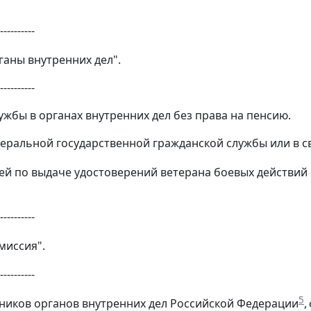
----------
ганы внутренних дел".
----------
службы в органах внутренних дел без права на пенсию.
федеральной государственной гражданской службы или в 
ией по выдаче удостоверений ветерана боевых действий
----------
миссия".
----------
5
удников органов внутренних дел Российской Федерации
,