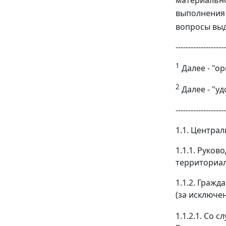
материально
выполнения 
вопросы выд
--------------------
1
Далее - "о
2
Далее - "у
--------------------
1.1. Центра
1.1.1. Руко
территориал
1.1.2. Граж
(за исключе
1.1.2.1. Со