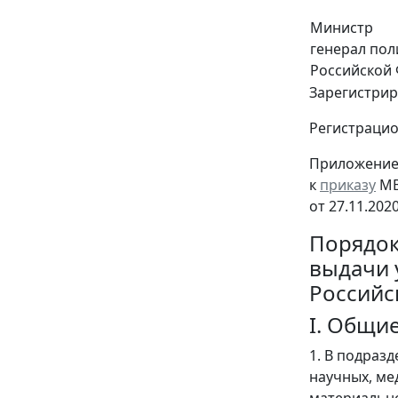
Министр
генерал по
Российской
Зарегистрир
Регистраци
Приложени
к
приказу
МВ
от 27.11.202
Порядо
выдачи 
Российс
I. Общи
1. В подраз
научных, ме