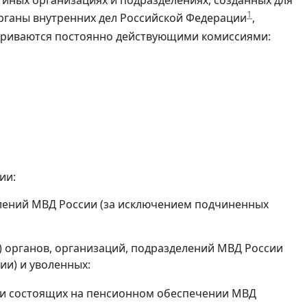
 иных организациях и подразделениях, созданных для
1
рганы внутренних дел Российской Федерации
,
риваются постоянно действующими комиссиями:
ии:
делений МВД России (за исключением подчиненных
) органов, организаций, подразделений МВД России
и) и уволенных:
и состоящих на пенсионном обеспечении МВД