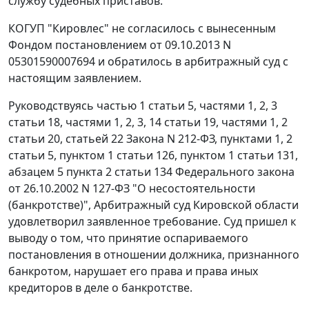
службу судебных приставов.
КОГУП "Кировлес" не согласилось с вынесенным
Фондом постановлением от 09.10.2013 N
05301590007694 и обратилось в арбитражный суд с
настоящим заявлением.
Руководствуясь
частью 1 статьи 5
,
частями 1
,
2
,
3
статьи 18
,
частями 1
,
2
,
3
,
14 статьи 19
,
частями 1
,
2
статьи 20
,
статьей 22
Закона N 212-ФЗ,
пунктами 1
,
2
статьи 5
,
пунктом 1 статьи 126
,
пунктом 1 статьи 131
,
абзацем 5 пункта 2 статьи 134
Федерального закона
от 26.10.2002 N 127-ФЗ "О несостоятельности
(банкротстве)", Арбитражный суд Кировской области
удовлетворил заявленное требование. Суд пришел к
выводу о том, что принятие оспариваемого
постановления в отношении должника, признанного
банкротом, нарушает его права и права иных
кредиторов в деле о банкротстве.