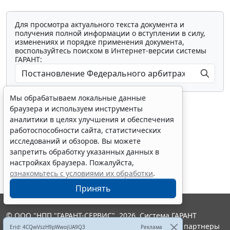
Для просмотра актуального текста документа и
получения полной информации о вступлении в силу,
изменениях и порядке применения документа,
воспользуйтесь поиском в Интернет-версии системы
ГАРАНТ:
Мы обрабатываем локальные данные
браузера и используем инструменты
аналитики в целях улучшения и обеспечения
работоспособности сайта, статистических
исследований и обзоров. Вы можете
Показать все материалы
запретить обработку указанных данных в
настройках браузера. Пожалуйста,
ознакомьтесь с условиями их обработки
.
Принять
© ООО "НПП "ГАРАНТ-СЕРВИС", 2026. Система ГАРАНТ
выпускается с 1990 года. Компания "Гарант" и ее партнеры
Erid: 4CQwVszH9pWwojUA9Q3
Реклама