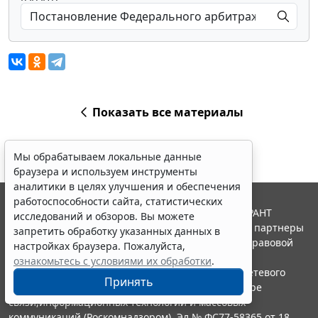
Показать все материалы
Мы обрабатываем локальные данные
браузера и используем инструменты
аналитики в целях улучшения и обеспечения
работоспособности сайта, статистических
© ООО "НПП "ГАРАНТ-СЕРВИС", 2026. Система ГАРАНТ
исследований и обзоров. Вы можете
выпускается с 1990 года. Компания "Гарант" и ее партнеры
запретить обработку указанных данных в
являются участниками Российской ассоциации правовой
настройках браузера. Пожалуйста,
информации ГАРАНТ.
ознакомьтесь с условиями их обработки
.
Портал ГАРАНТ.РУ зарегистрирован в качестве сетевого
Принять
издания Федеральной службой по надзору в сфере
связи,информационных технологий и массовых
коммуникаций (Роскомнадзором), Эл № ФС77-58365 от 18