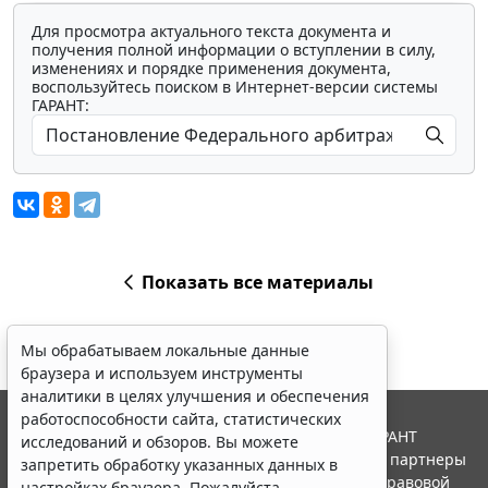
Для просмотра актуального текста документа и
получения полной информации о вступлении в силу,
изменениях и порядке применения документа,
воспользуйтесь поиском в Интернет-версии системы
ГАРАНТ:
Показать все материалы
Мы обрабатываем локальные данные
браузера и используем инструменты
аналитики в целях улучшения и обеспечения
работоспособности сайта, статистических
© ООО "НПП "ГАРАНТ-СЕРВИС", 2026. Система ГАРАНТ
исследований и обзоров. Вы можете
выпускается с 1990 года. Компания "Гарант" и ее партнеры
запретить обработку указанных данных в
являются участниками Российской ассоциации правовой
настройках браузера. Пожалуйста,