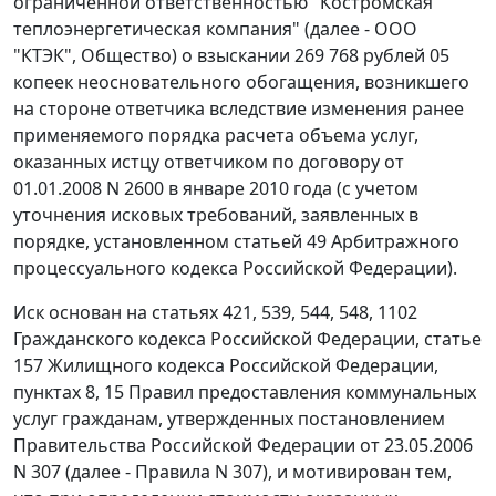
ограниченной ответственностью "Костромская
теплоэнергетическая компания" (далее - ООО
"КТЭК", Общество) о взыскании 269 768 рублей 05
копеек неосновательного обогащения, возникшего
на стороне ответчика вследствие изменения ранее
применяемого порядка расчета объема услуг,
оказанных истцу ответчиком по договору от
01.01.2008 N 2600 в январе 2010 года (с учетом
уточнения исковых требований, заявленных в
порядке, установленном
статьей 49
Арбитражного
процессуального кодекса Российской Федерации).
Иск основан на
статьях 421
,
539
,
544
,
548
,
1102
Гражданского кодекса Российской Федерации,
статье
157
Жилищного кодекса Российской Федерации,
пунктах 8
,
15
Правил предоставления коммунальных
услуг гражданам, утвержденных
постановлением
Правительства Российской Федерации от 23.05.2006
N 307 (далее - Правила N 307), и мотивирован тем,