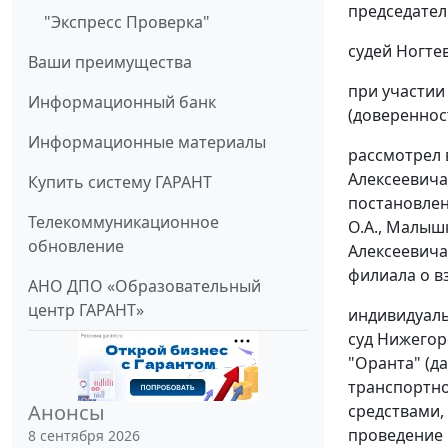
председател
"Экспресс Проверка"
судей Ногтев
Ваши преимущества
при участии 
Информационный банк
(доверенност
Информационные материалы
рассмотрел 
Алексеевича
Купить систему ГАРАНТ
постановлен
Телекоммуникационное
О.А., Малыш
обновление
Алексеевича
филиала о вз
АНО ДПО «Образовательный
центр ГАРАНТ»
индивидуаль
суд Нижегор
"Оранта" (д
транспортно
Анонсы
средствами,
проведение 
8 сентября 2026