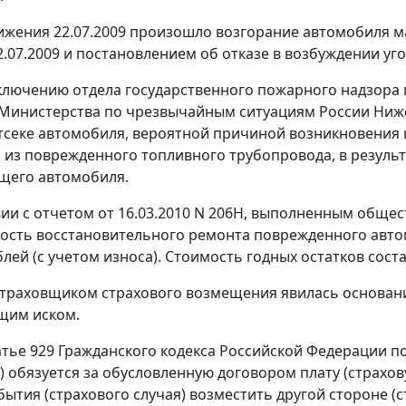
ижения 22.07.2009 произошло возгорание автомобиля ма
.07.2009 и постановлением об отказе в возбуждении угол
ключению отдела государственного пожарного надзора
Министерства по чрезвычайным ситуациям России Ниже
секе автомобиля, вероятной причиной возникновения 
 из поврежденного топливного трубопровода, в результ
щего автомобиля.
вии с отчетом от 16.03.2010 N 206Н, выполненным обще
мость восстановительного ремонта поврежденного автомо
блей (с учетом износа). Стоимость годных остатков состав
страховщиком страхового возмещения явилась основа
ящим иском.
атье 929
Гражданского кодекса Российской Федерации п
) обязуется за обусловленную договором плату (страхо
бытия (страхового случая) возместить другой стороне (с