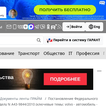
м
Войти
Eng
Перейти в систему ГАРАНТ
ование
Транспорт
Общество
IT
Профессия
П
Документы ленты ПРАЙМ
Постановление Федерального
 делу N А43-9844/2010 (ключевые темы: volvo - автомобиль -