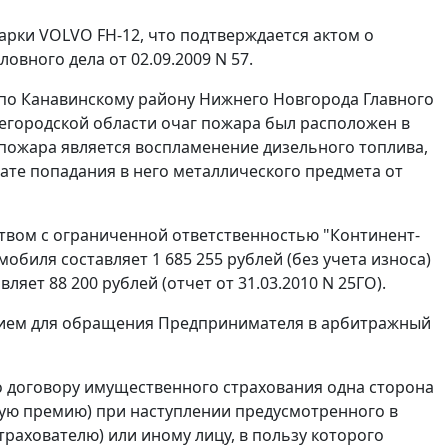
рки VOLVO FH-12, что подтверждается актом о
овного дела от 02.09.2009 N 57.
 по Канавинскому району Нижнего Новгорода Главного
городской области очаг пожара был расположен в
пожара является воспламенение дизельного топлива,
ате попадания в него металлического предмета от
ством с ограниченной ответственностью "Континент-
биля составляет 1 685 255 рублей (без учета износа)
ляет 88 200 рублей (отчет от 31.03.2010 N 25ГО).
нием для обращения Предпринимателя в арбитражный
о договору имущественного страхования одна сторона
вую премию) при наступлении предусмотренного в
трахователю) или иному лицу, в пользу которого