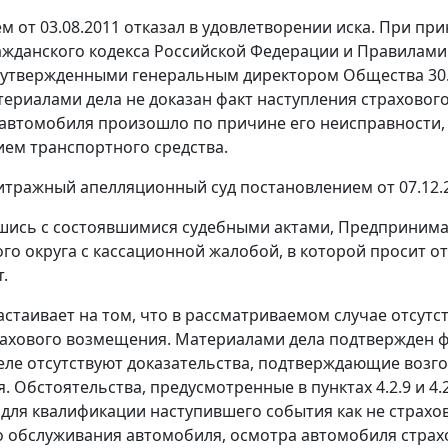
м от 03.08.2011 отказал в удовлетворении иска. При пр
жданского кодекса Российской Федерации и Правилами
 утвержденными генеральным директором Общества 30.04
атериалами дела не доказан факт наступления страховог
автомобиля произошло по причине его неисправности,
ем транспортного средства.
тражный апелляционный суд постановлением от 07.12.2
шись с состоявшимися судебными актами, Предпринима
ого округа с кассационной жалобой, в которой просит 
.
астаивает на том, что в рассматриваемом случае отсут
ахового возмещения. Материалами дела подтвержден ф
деле отсутствуют доказательства, подтверждающие возг
. Обстоятельства, предусмотренные в пунктах 4.2.9 и 4.
для квалификации наступившего события как не страхов
о обслуживания автомобиля, осмотра автомобиля страх