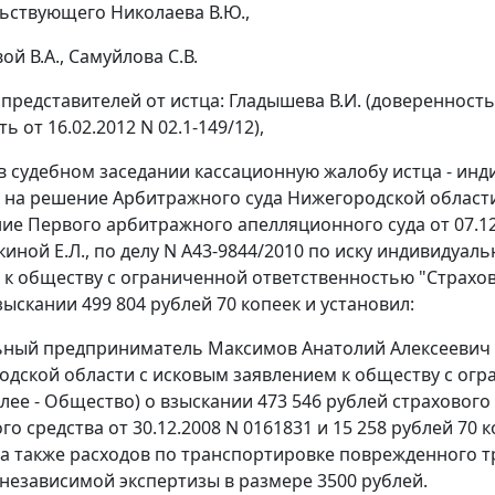
ьствующего Николаева В.Ю.,
ой В.А., Самуйлова С.В.
представителей от истца: Гладышева В.И. (доверенность 
ь от 16.02.2012 N 02.1-149/12),
в судебном заседании кассационную жалобу истца - и
 на решение Арбитражного суда Нижегородской области о
ие Первого арбитражного апелляционного суда от 07.12
киной Е.Л., по делу N А43-9844/2010 по иску индивиду
 к обществу с ограниченной ответственностью "Страхо
ыскании 499 804 рублей 70 копеек и установил:
ный предприниматель Максимов Анатолий Алексеевич (
одской области с исковым заявлением к обществу с ог
алее - Общество) о взыскании 473 546 рублей страхово
го средства от 30.12.2008 N 0161831 и 15 258 рублей 7
 а также расходов по транспортировке поврежденного т
независимой экспертизы в размере 3500 рублей.