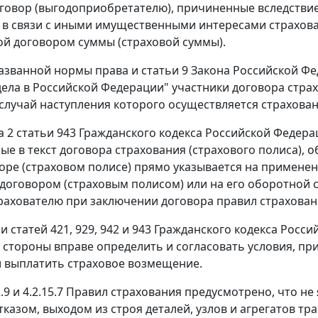
говор (выгодоприобретателю), причиненные вследствие
 в связи с иными имущественными интересами страхова
й договором суммы (страховой суммы).
азванной нормы права и
статьи 9
Закона Российской Фед
дела в Российской Федерации" участники договора стр
 случай наступления которого осуществляется страхован
а 2 статьи 943
Гражданского кодекса Российской Федерац
ые в текст договора страхования (страхового полиса), 
воре (страховом полисе) прямо указывается на примене
 договором (страховым полисом) или на его оборотной 
рахователю при заключении договора правил страхован
ии
статей 421
,
929
,
942
и
943
Гражданского кодекса Росси
 стороны вправе определить и согласовать условия, пр
 выплатить страховое возмещение.
.2.9 и 4.2.15.7 Правил страхования предусмотрено, что 
казом, выходом из строя деталей, узлов и агрегатов тра