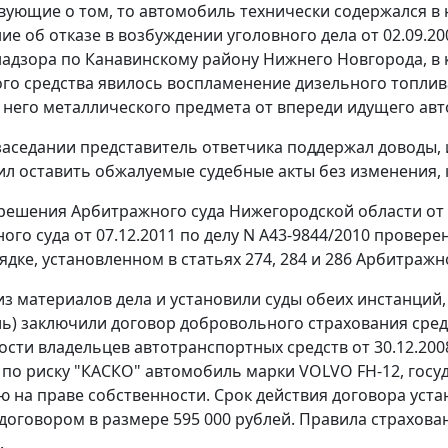
вующие о том, то автомобиль технически содержался в
ие об отказе в возбуждении уголовного дела от 02.09.20
адзора по Канавинскому району Нижнего Новгорода, в 
го средства явилось воспламенение дизельного топлива
 него металлического предмета от впереди идущего ав
заседании представитель ответчика поддержал доводы,
сил оставить обжалуемые судебные акты без изменения, 
решения Арбитражного суда Нижегородской области от 
ого суда от 07.12.2011 по делу N А43-9844/2010 прове
рядке, установленном в
статьях 274
,
284
и
286
Арбитражно
 из материалов дела и установили суды обеих инстанци
ль) заключили договор добровольного страхования сред
ости владельцев автотранспортных средств от 30.12.200
 по риску "КАСКО" автомобиль марки VOLVO FH-12, гос
 на праве собственности. Срок действия договора устан
договором в размере 595 000 рублей. Правила страхов
.