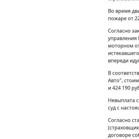
Во время дв
пожаре от 22
Согласно за
управления 
моторном от
истекавшего
впереди иду
В соответст
Авто", стои
и 424 190 ру
Невыплата 
суд с насто
Согласно
ст
(страховщик
договоре со