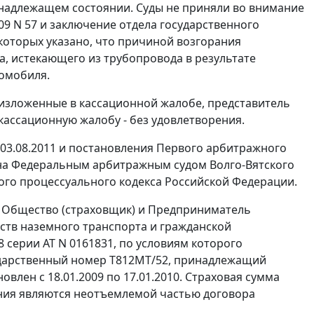
 надлежащем состоянии. Суды не приняли во внимание
09 N 57 и заключение отдела государственного
которых указано, что причиной возгорания
, истекающего из трубопровода в результате
томобиля.
 изложенные в кассационной жалобе, представитель
кассационную жалобу - без удовлетворения.
03.08.2011 и постановления Первого арбитражного
рена Федеральным арбитражным судом Волго-Вятского
го процессуального кодекса Российской Федерации.
й, Общество (страховщик) и Предприниматель
ств наземного транспорта и гражданской
8 серии АТ N 0161831, по условиям которого
ударственный номер Т812МТ/52, принадлежащий
овлен с 18.01.2009 по 17.01.2010. Страховая сумма
ания являются неотъемлемой частью договора