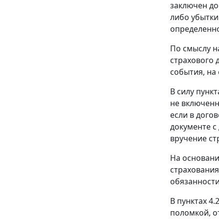
заключен до
либо убытки
определенно
По смыслу н
страхового 
события, на
В силу
пункт
не включенн
если в дого
документе с
вручение ст
На основан
страхования
обязанности
В пунктах 4
поломкой, от