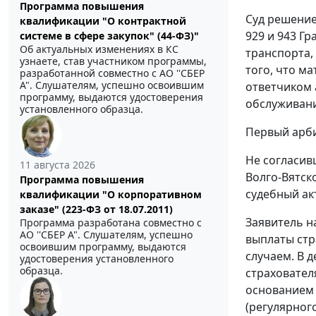
Программа повышения
Суд решение
квалификации "О контрактной
929
и
943
Гра
системе в сфере закупок" (44-ФЗ)"
Об актуальных изменениях в КС
транспорта,
узнаете, став участником программы,
того, что м
разработанной совместно с АО ''СБЕР
А". Слушателям, успешно освоившим
ответчиком 
программу, выдаются удостоверения
обслуживани
установленного образца.
Первый арби
Не согласив
11 августа 2026
Волго-Вятск
Программа повышения
судебный акт
квалификации "О корпоративном
заказе" (223-ФЗ от 18.07.2011)
Заявитель н
Программа разработана совместно с
АО ''СБЕР А". Слушателям, успешно
выплаты стр
освоившим программу, выдаются
случаем. В 
удостоверения установленного
образца.
страхователя
основанием 
(регулярног