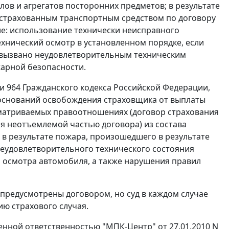
злов и агрегатов посторонних предметов; в результате
страхованным транспортным средством по договору
ле: использование технически неисправного
ехнический осмотр в установленном порядке, если
 вызвано неудовлетворительным техническим
жарной безопасности.
и 964
Гражданского кодекса Российской Федерации,
оснований освобождения страховщика от выплаты
ссматриваемых правоотношениях (договор страхования
ся неотъемлемой частью договора) из состава
 в результате пожара, произошедшего в результате
неудовлетворительного технического состояния
 осмотра автомобиля, а также нарушения правил
ь предусмотрены договором, но суд в каждом случае
ию страхового случая.
енной ответственностью "МПК-Центр" от 27.01.2010 N