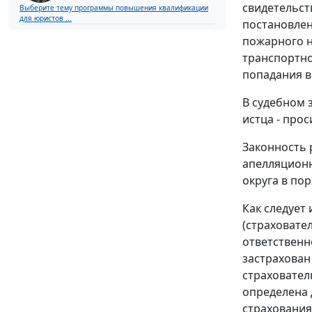
свидетельст
Выберите тему программы повышения квалификации
для юристов ...
постановлен
пожарного н
транспортно
попадания в
В судебном 
истца - про
Законность 
апелляционн
округа в по
Как следует
(страховате
ответственн
застрахован
страхователю
определена 
страхования