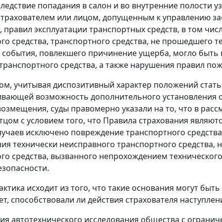
следствие попадания в салон и во внутренние полости у
трахователем или лицом, допущенным к управлению за
, правил эксплуатации транспортных средств, в том чис
го средства, транспортного средства, не прошедшего т
 события, повлекшего причинение ущерба, могло быть
транспортного средства, а также нарушения правил по
ом, учитывая диспозитивный характер положений
стать
ивающей возможность дополнительного установления 
возмещения, суды правомерно указали на то, что в ра
тцом с условием того, что Правила страхования являют
лучаев исключено повреждение транспортного средства
ия технически неисправного транспортного средства, 
го средства, вызванного непрохождением технического
зопасности.
актика исходит из того, что такие основания могут быт
ет, способствовали ли действия страхователя наступлен
ия автотехнического исследования общества с огранич