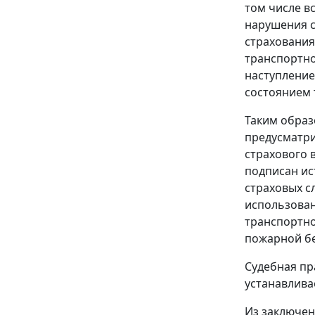
том числе в
нарушения с
страхования
транспортно
наступление
состоянием 
Таким образ
предусматр
страхового 
подписан ис
страховых с
использован
транспортно
пожарной бе
Судебная пр
устанавлива
Из заключен