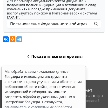
Для просмотра актуального текста документа и
получения полной информации о вступлении в силу,
изменениях и порядке применения документа,
воспользуйтесь поиском в Интернет-версии системы
ГАРАНТ:
Показать все материалы
Мы обрабатываем локальные данные
браузера и используем инструменты
аналитики в целях улучшения и обеспечения
работоспособности сайта, статистических
© ООО "НПП "ГАРАНТ-СЕРВИС", 2026. Система ГАРАНТ
исследований и обзоров. Вы можете
выпускается с 1990 года. Компания "Гарант" и ее партнеры
запретить обработку указанных данных в
являются участниками Российской ассоциации правовой
настройках браузера. Пожалуйста,
информации ГАРАНТ.
ознакомьтесь с условиями их обработки
.