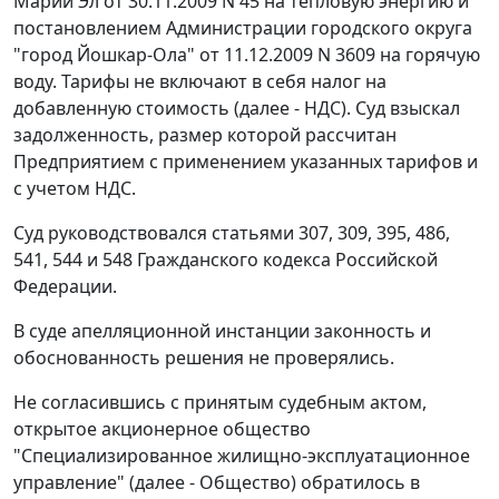
Марий Эл от 30.11.2009 N 45 на тепловую энергию и
постановлением
Администрации городского округа
"город Йошкар-Ола" от 11.12.2009 N 3609 на горячую
воду. Тарифы не включают в себя налог на
добавленную стоимость (далее - НДС). Суд взыскал
задолженность, размер которой рассчитан
Предприятием с применением указанных тарифов и
с учетом НДС.
Суд руководствовался
статьями 307
,
309
,
395
,
486
,
541
,
544
и
548
Гражданского кодекса Российской
Федерации.
В суде апелляционной инстанции законность и
обоснованность решения не проверялись.
Не согласившись с принятым судебным актом,
открытое акционерное общество
"Специализированное жилищно-эксплуатационное
управление" (далее - Общество) обратилось в