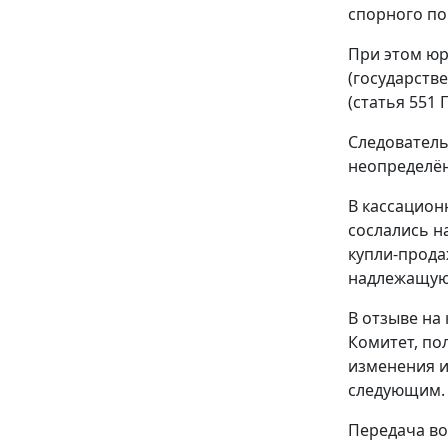
спорного п
При этом юр
(государств
(
статья 551
Г
Следователь
неопределё
В кассацион
сослались н
купли-прода
надлежащую 
В отзыве на
Комитет, по
изменения и
следующим.
Передача во