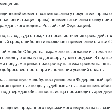
омещения.
идический момент возникновения у покупателя права 
енная регистрация права) не имеет значения в силу пр
ражданского кодекса Российской Федерации).
но, вывод суда о том, что после истечения срока дейст
нный срок, ошибочен и исключает применение
статьи 6
ной жалобе Общества выражено несогласие и с тем, что 
а неполную оплату по договору купли-продажи. В подтве
жи предусматривает рассрочку платежа сроком на пять 
добросовестность при исполнении условий оплаты.
 кассационную жалобу, поступившем в Федеральный арби
лагая принятые по делу судебные акты законными, об
 подтверждая обязанность истца производить арендную
 владение проданного недвижимого имущества в связи 