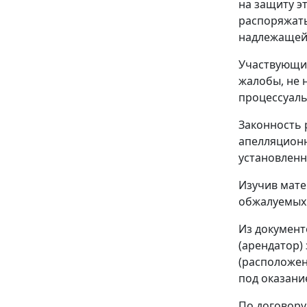
на защиту э
распоряжать
надлежащей 
Участвующие
жалобы, не 
процессуаль
Законность 
апелляционн
установлен
Изучив мате
обжалуемых 
Из документ
(арендатор)
(расположен
под оказание
По договору