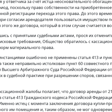
ия у ответчика за счёт истца неосновательного обогаще
иод, поскольку право собственности на приобретённо
нной регистрации перехода этого права. До этого времен
ри согласии арендодателя пользоваться имуществом по
я этого же договора, который в этом случае считается 
шись с принятыми судебными актами, прося их отмени
исковые требования, Общество обратилось с кассацион
орм материального права.
инстанциями ошибочно не применены
статья 413
и
пунк
а также неправильно истолкован
пункт 60
совместного п
 Высшего Арбитражного Суда Российской Федерации от 2
 в судебной практике при разрешении споров, связанн
ассационной жалобы полагает, что договор аренды от 21
в
статье 413
Гражданского кодекса Российской Федерации
 Именно истец с момента заключения договора купли-про
ого им помещения и, таким образом, не мог одновреме