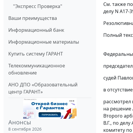
См. также
по
"Экспресс Проверка"
делу N А17-3
Ваши преимущества
Резолютивна
Информационный банк
Полный текс
Информационные материалы
Купить систему ГАРАНТ
Федеральный
Телекоммуникационное
председател
обновление
судей Павло
АНО ДПО «Образовательный
в отсутстви
центр ГАРАНТ»
рассмотрел 
на решение 
Второго арб
Анонсы
В.Г., по де
8 сентября 2026
комитету по