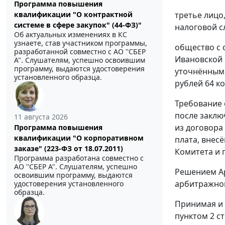
Программа повышения
третье лицо
квалификации "О контрактной
системе в сфере закупок" (44-ФЗ)"
налоговой с
Об актуальных изменениях в КС
узнаете, став участником программы,
общество с 
разработанной совместно с АО ''СБЕР
Ивановской 
А". Слушателям, успешно освоившим
программу, выдаются удостоверения
уточнённым
установленного образца.
рублей 64 к
Требование
после заклю
11 августа 2026
из договора
Программа повышения
квалификации "О корпоративном
плата, внес
заказе" (223-ФЗ от 18.07.2011)
Комитета и 
Программа разработана совместно с
АО ''СБЕР А". Слушателям, успешно
Решением Ар
освоившим программу, выдаются
арбитражног
удостоверения установленного
образца.
Принимая и 
пунктом 2 с