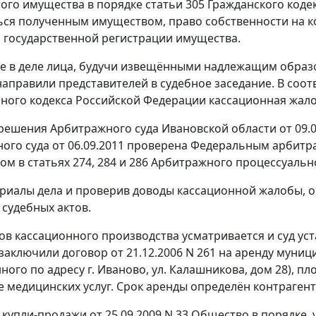
того имущества в порядке
статьи 305
Гражданского коде
ся полученным имуществом, право собственности на к
государственной регистрации имущества.
 в деле лица, будучи извещёнными надлежащим образо
направили представителей в судебное заседание. В соот
ного кодекса Российской Федерации кассационная жалоб
решения Арбитражного суда Ивановской области от 09.0
ого суда от 06.09.2011 проверена Федеральным арбитра
ном в
статьях 274
,
284
и
286
Арбитражного процессуально
риалы дела и проверив доводы кассационной жалобы, о
судебных актов.
ов кассационного производства усматривается и суд ус
 заключили договор от 21.12.2006 N 261 на аренду мун
ного по адресу г. Иваново, ул. Калашникова, дом 28), 
 медицинских услуг. Срок аренды определён контрагентам
 купли-продажи от 25.09.2009 N 33 Общество в порядке