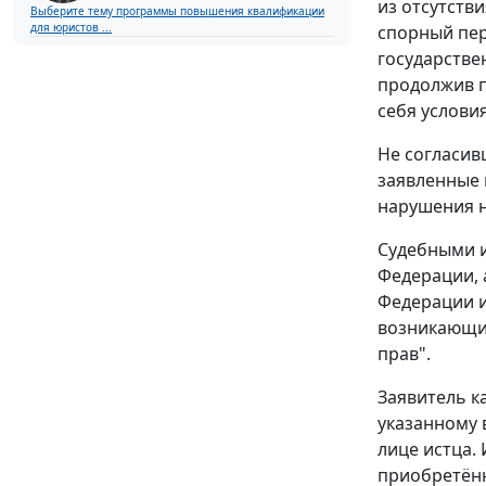
из отсутств
Выберите тему программы повышения квалификации
для юристов ...
спорный пер
государстве
продолжив п
себя услови
Не согласив
заявленные 
нарушения н
Судебными 
Федерации, 
Федерации и
возникающих
прав".
Заявитель к
указанному 
лице истца.
приобретённ