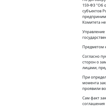
159-ФЗ "Об 
субъектов Р
предпринима
Комитета не
Управление 
государстве
Предметом н
Согласно
пу
сторон о за
лицами, пре
При определ
момента зак
проявили вол
Сам факт за
соглашения 