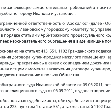
, не заявляющее самостоятельных требований относите
лужбы по городу Иваново и установил:
ограниченной ответственностью "Арс салюс" (далее - О
области к Ивановскому городскому комитету по управлен
 в порядке
статьи 49
Арбитражного процессуального код
опеек неосновательного обогащения в виде излишне полу
 основано на
статьях 413
,
551
,
1102
Гражданского кодекса
чения договора купли-продажи нежилого помещения, а
 аренды, прекратились в связи с совпадением должника 
ённая истцом с момента заключения договора купли-пр
подлежит взысканию в пользу Общества.
битражного суда Ивановской области от 09.06.2011, о
о апелляционного суда от 06.09.2011, в удовлетворении
обосновывая судебные акты, обе судебные инстанции 
татьи 223
,
пунктом 1 статьи 551
, а также
статьёй 1102
Гра