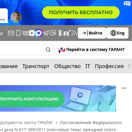
м
Войти
Eng
Перейти в систему ГАРАНТ
ование
Транспорт
Общество
IT
Профессия
П
Документы ленты ПРАЙМ
Постановление Федерального
 по делу N А17-399/2011 (ключевые темы: арендная плата -