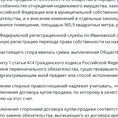
особенностях отчуждения недвижимого имущества, нахо
оссийской Федерации или в муниципальной собственнос
тельства, и о внесении изменений в отдельные законо
жилое помещение, площадью 965,9 квадратных метра, р
Федеральной регистрационной службы по Ивановской о
нную регистрацию перехода права собственности на наз
астоящего спора явилась сумма, выплаченная Обществом
нкту 1 статьи 414
Гражданского кодекса Российской Фед
мене первоначального обязательства, существовавшего
дусматривающим иной предмет или способ исполнения 
ении спорных правоотношений надлежит учитывать, чт
лючения договора купли-продажи, по которому в качест
ю на этот счёт.
ключения сторонами договора купли-продажи соответст
по замене обязательства, вытекающего из договора ар