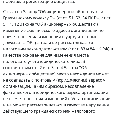
произвела регистрацию общества.
Согласно
Закону
"Об акционерных обществах" и
Гражданскому кодексу
РФ (
ст.ст. 51
,
52
,
54
ГК РФ,
ст.ст.
5
,
11
,
12
Закона "Об акционерных обществах")
изменение фактического адреса организации не
влечет внесения изменений в учредительные
документы Общества и не рассматривается
налоговым законодательством (
ст.ст. 83
и
84
НК РФ) в
качестве основания для изменения места
налогового учета юридического лица. В
соответствии с
п. 2
и
п. 3 ст. 4
Закона "Об
акционерных обществах" место нахождения может
не совпадать с почтовым (юридическим) адресом
организации. Таким образом, несовпадение
фактического и юридического адреса организации
не влечет внесения изменений в Устав организации
и не может рассматриваться в качестве нарушения
действующего гражданского или налогового