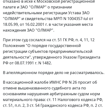
отказано в иске к Московской регистрационной
палате и ЗАО "ОЛМАР" о признании
недействительными регистрации Устава ЗАО
"ОЛМАР" и свидетельства МРП N 1004357-iul от
18.05.99, от 16.02.2001 г. в части указания места
нахождения ЗАО "ОЛМАР".
При этом суд сослался на
ст. 51
ГК РФ,
п. 4
,
11
,
12
Положения "О порядке государственной
регистрации субъектов предпринимательской
деятельности", утвержденного
Указом
Президента
РФ от 08.07.1991 г. N 1482.
В апелляционном порядке дело не рассматривалось.
В кассационной жалобе ИМНС РФ N 26 просит об
отмене вышеназванного судебного акта по
основаниям нарушения арбитражным судом норм
материального права:
ст. 11
Налогового кодекса РФ,
ст. 51
,
п.п. 2
,
3 ст. 54
Гражданского кодекса РФ,
п. 2 ст.