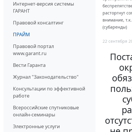
Интернет-версия системы
беспрепятств
ГАРАНТ
расторгнут со
внимание, т.к
Правовой консалтинг
(субаренды)
ПРАЙМ
22 сентября 2
Правовой портал
www.garant.ru
Пост
окр
Вести Гаранта
обяз
Журнал "Законодательство"
поль
Консультации по эффективной
работе
су
ра
Всероссийские спутниковые
онлайн-семинары
отсут
Электронные услуги
не п