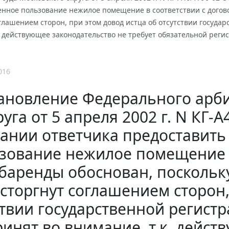
енное пользование нежилое помещение в соответствии с догов
глашением сторон, при этом довод истца об отсутствии госуда
. действующее законодательство не требует обязательной рег
016
ановление Федерального арби
уга от 5 апреля 2002 г. N КГ-А
ании ответчика предоставить
зование нежилое помещение в
баренды обоснован, поскольк
сторгнут соглашением сторон,
ствии государственной регист
ринят во внимание, т.к. дейст