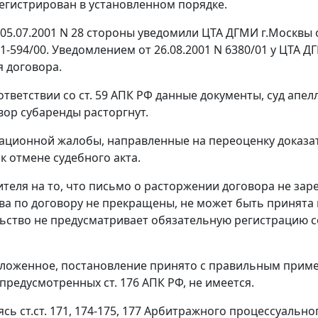
егистрирован в установленном порядке.
05.07.2001 N 28 стороны уведомили ЦТА ДГМИ г.Москвы 
N 1-594/00. Уведомлением от 26.08.2001 N 6380/01 у ЦТА
 договора.
ответствии со
ст. 59
АПК РФ данные документы, суд апел
вор субаренды расторгнут.
ационной жалобы, направленные на переоценку доказат
к отмене судебного акта.
ителя на то, что письмо о расторжении договора не зар
ва по договору не прекращены, не может быть принята 
ьство не предусматривает обязательную регистрацию 
ложенное, постановление принято с правильным приме
, предусмотренных
ст. 176
АПК РФ, не имеется.
уясь
ст.ст. 171
,
174-175
,
177
Арбитражного процессуального