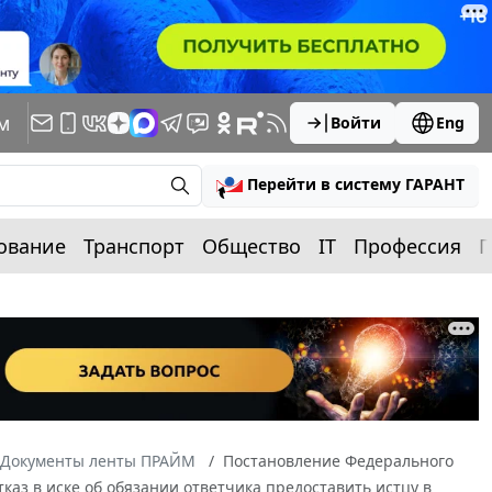
м
Войти
Eng
Перейти в систему ГАРАНТ
ование
Транспорт
Общество
IT
Профессия
П
Документы ленты ПРАЙМ
Постановление Федерального
тказ в иске об обязании ответчика предоставить истцу в