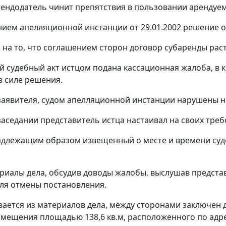
рендодатель чинит препятствия в пользовании аренду
ием апелляционной инстанции от 29.01.2002 решение от
я на то, что соглашением сторон договор субаренды рас
й судебный акт истцом подана кассационная жалоба, в 
в силе решения.
аявителя, судом апелляционной инстанции нарушены н
заседании представитель истца настаивал на своих тре
адлежащим образом извещенный о месте и времени судеб
риалы дела, обсудив доводы жалобы, выслушав представ
ля отмены постановления.
вается из материалов дела, между сторонами заключен до
ещения площадью 138,6 кв.м, расположенного по адресу: