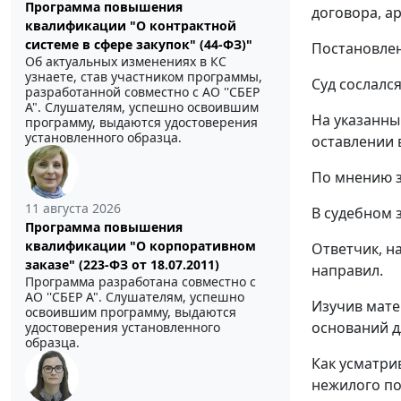
Программа повышения
договора, а
квалификации "О контрактной
системе в сфере закупок" (44-ФЗ)"
Постановлен
Об актуальных изменениях в КС
узнаете, став участником программы,
Суд сослалс
разработанной совместно с АО ''СБЕР
А". Слушателям, успешно освоившим
На указанны
программу, выдаются удостоверения
установленного образца.
оставлении 
По мнению з
11 августа 2026
В судебном 
Программа повышения
квалификации "О корпоративном
Ответчик, н
заказе" (223-ФЗ от 18.07.2011)
направил.
Программа разработана совместно с
АО ''СБЕР А". Слушателям, успешно
Изучив мате
освоившим программу, выдаются
оснований д
удостоверения установленного
образца.
Как усматри
нежилого пом