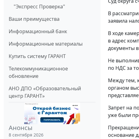
Суд округа 
"Экспресс Проверка"
В рассматри
Ваши преимущества
заявила нало
Информационный банк
В ходе каме
в адрес ком
Информационные материалы
документы в
Купить систему ГАРАНТ
Не выполнив
по НДС за т
Телекоммуникационное
обновление
Между тем, 
органом выс
АНО ДПО «Образовательный
представляе
центр ГАРАНТ»
Запрет на п
уже были пр
Анонсы
Прекращение
основание д
8 сентября 2026