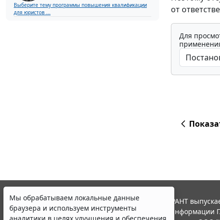
Выберите тему программы повышения квалификации
от ответств
для юристов ...
Для просмо
применения
Показа
Мы обрабатываем локальные данные
© ООО "НПП "ГАРАНТ-СЕРВИС", 2026. Система ГАРАНТ выпускае
браузера и используем инструменты
участниками Российской ассоциации правовой информации Г
аналитики в целях улучшения и обеспечения