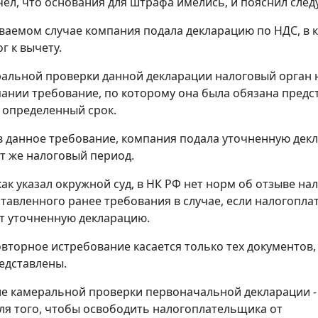
счел, что основания для штрафа имелись, и пояснил сле
ваемом случае компания подала декларацию по НДС, в 
г к вычету.
ральной проверки данной декларации налоговый орган
пании требование, по которому она была обязана предс
 определенный срок.
 данное требование, компания подала уточненную дек
от же налоговый период.
как указал окружной суд, в НК РФ нет норм об отзыве н
тавленного ранее требования в случае, если налогопл
т уточненную декларацию.
овторное истребование касается только тех документов,
едставлены.
 камеральной проверки первоначальной декларации -
ля того, чтобы освободить налогоплательщика от