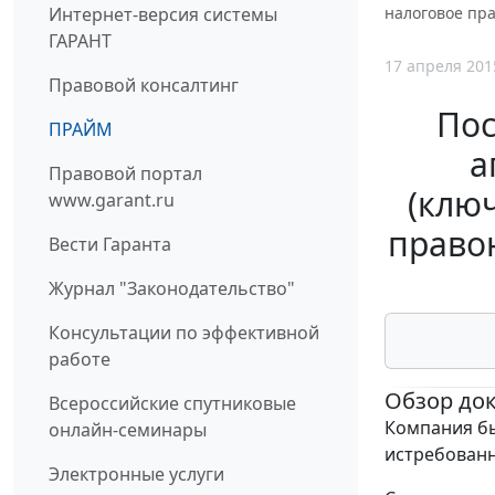
Интернет-версия системы
налоговое пра
ГАРАНТ
17 апреля 201
Правовой консалтинг
Пос
ПРАЙМ
а
Правовой портал
(клю
www.garant.ru
право
Вести Гаранта
Журнал "Законодательство"
Консультации по эффективной
работе
Обзор до
Всероссийские спутниковые
Компания бы
онлайн-семинары
истребован
Электронные услуги