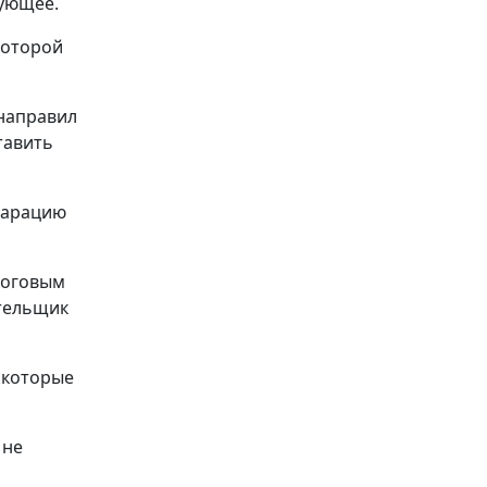
дующее.
которой
 направил
тавить
ларацию
алоговым
ательщик
 которые
 не