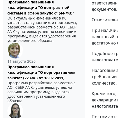
Программа повышения
ответственн
квалификации "О контрактной
документов.
системе в сфере закупок" (44-ФЗ)"
Об актуальных изменениях в КС
Относительн
узнаете, став участником программы,
разработанной совместно с АО ''СБЕР
При наличии
А". Слушателям, успешно освоившим
программу, выдаются удостоверения
налоговый п
установленного образца.
достаточно
Подобное тр
налогоплат
11 августа 2026
Программа повышения
Налоговым з
квалификации "О корпоративном
требовании 
заказе" (223-ФЗ от 18.07.2011)
количество.
Программа разработана совместно с
АО ''СБЕР А". Слушателям, успешно
освоившим программу, выдаются
Кроме того,
удостоверения установленного
декларации 
образца.
налогоплат
Поэтому отс