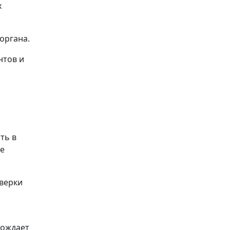
х
органа.
нтов и
ть в
же
оверки
бождает