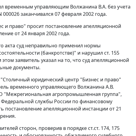
чил временным управляющим Волжанина В.А. без учета
 000026 заканчивался 07 февраля 2002 года.
с и право" просит постановление апелляционной
ение от 24 января 2002 года.
го акта суд неправильно применил нормы
состоятельности (банкротстве)" и нарушил
ст. 155
этом заявитель указал на то, что суд апелляционной
ьные документы.
 "Столичный юридический центр "Бизнес и право"
тель временного управляющего Волжанина А.В.
ЗАО "Межрегиональная агропромышленная группа",
а Федеральной службы России по финансовому
ть постановление апелляционной инстанции от 21
орения.
вителей сторон, проверив в порядке
ст.ст. 174
,
175
онность и обоснованность обжалуемого судебного