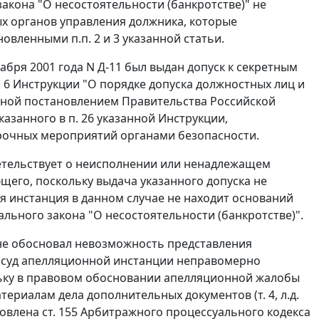
акона "О несостоятельности (банкротстве)" не
ых органов управления должника, которые
ановленными
п.п. 2
и
3
указанной статьи.
бря 2001 года N Д-11 был выдан допуск к секретным
. 6
Инструкции "О порядке допуска должностных лиц и
нной
постановлением
Правительства Российской
указанного в
п. 26
указанной Инструкции,
рочных мероприятий органами безопасности.
етельствует о неисполнении или ненадлежащем
его, поскольку выдача указанного допуска не
ая инстанция в данном случае не находит оснований
льного закона "О несостоятельности (банкротстве)".
 не обосновал невозможность представления
ем суд апелляционной инстанции неправомерно
льку в правовом обосновании апелляционной жалобы
ериалам дела дополнительных документов (т. 4, л.д.
новлена
ст. 155
Арбитражного процессуального кодекса