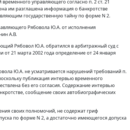
ей временного управляющего согласно
п. 2 ст. 21
она им разглашена информация о банкротстве
ставляющим государственную тайну по
форме N 2.
равляющего Рябовола Ю.А. от исполнения
ин А.В.
ющий Рябовол Ю.А. обратился в арбитражный суд с
от 21 марта 2002 года определение от 24 января
бовола Ю.А. не усматривается нарушений требований
п.
 поскольку публикация интервью временного
ествлена без его согласия. Содержание интервью
анкротстве, сообщение своих автобиографических
ния своих полномочий, не содержат гриф
опуска по
форме N 2
, а достаточно имеющегося допуска