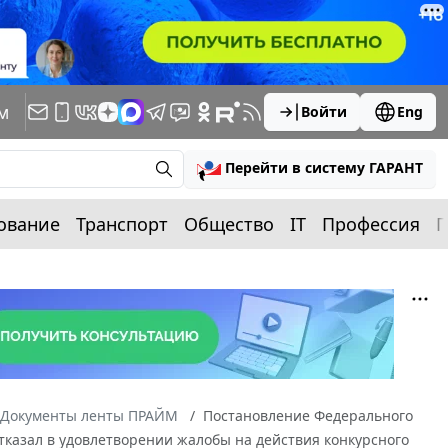
м
Войти
Eng
Перейти в систему ГАРАНТ
ование
Транспорт
Общество
IT
Профессия
П
Документы ленты ПРАЙМ
Постановление Федерального
 отказал в удовлетворении жалобы на действия конкурсного