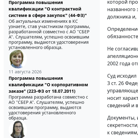
которой про
Программа повышения
названного 
квалификации "О контрактной
системе в сфере закупок" (44-ФЗ)"
должника и,
Об актуальных изменениях в КС
узнаете, став участником программы,
Определение
разработанной совместно с АО ''СБЕР
обязанносте
А". Слушателям, успешно освоившим
программу, выдаются удостоверения
установленного образца.
Не согласив
апелляционн
2002 года о
11 августа 2026
Суд исходил
Программа повышения
3 ст. 26
Федер
квалификации "О корпоративном
управляющег
заказе" (223-ФЗ от 18.07.2011)
Программа разработана совместно с
носит харак
АО ''СБЕР А". Слушателям, успешно
сведений и 
освоившим программу, выдаются
удостоверения установленного
Документы, 
образца.
секретности
к сведениям