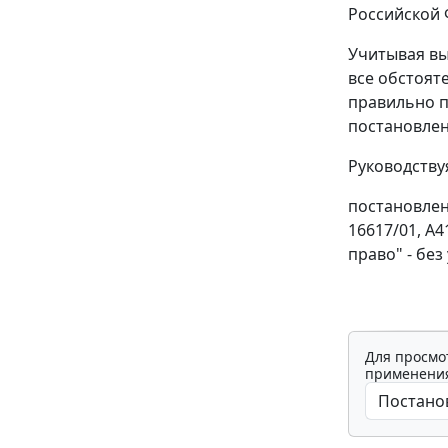
Российской 
Учитывая вы
все обстоят
правильно п
постановлен
Руководств
постановлен
16617/01, А
право" - без
Для просмо
применения