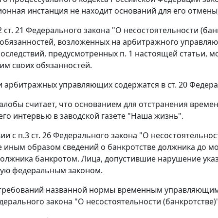
ционная инстанция не находит оснований для его отмены
2 ст. 21
Федерального закона "О несостоятельности (бан
обязанностей, возложенных на арбитражного управляющ
последствий, предусмотренных
п. 1
настоящей статьи, м
им своих обязанностей.
и арбитражных управляющих содержатся в
ст. 20
Федерал
алобы считает, что основанием для отстранения време
его интервью в заводской газете "Наша жизнь".
вии с
п.3 ст. 26
Федерального закона "О несостоятельност
 иным образом сведений о банкротстве должника до м
олжника банкротом. Лица, допустившие нарушение указ
ную федеральным законом.
требований названной нормы временным управляющим 
ерального закона "О несостоятельности (банкротстве)"