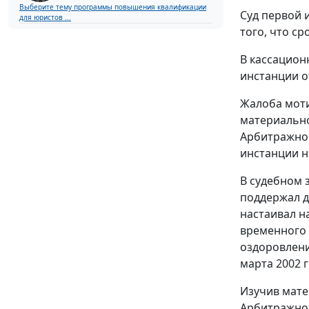
Выберите тему программы повышения квалификации
Суд первой 
для юристов ...
того, что с
В кассацион
инстанции от
Жалоба моти
материально
Арбитражног
инстанции н
В судебном 
поддержал д
настаивал н
временного 
оздоровлени
марта 2002 
Изучив мате
Арбитражног