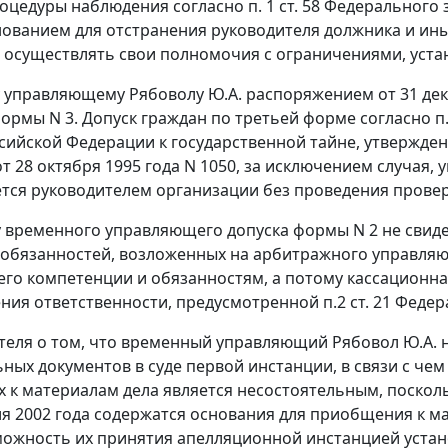
роцедуры наблюдения согласно
п. 1 ст. 58
Федерального з
нованием для отстранения руководителя должника и ин
 осуществлять свои полномочия с ограничениями, уст
управляющему Рябоволу Ю.А. распоряжением от 31 дека
ормы N 3.
Допуск граждан по третьей форме согласно
п
сийской Федерации к государственной тайне, утвержде
т 28 октября 1995 года N 1050, за исключением случая, 
тся руководителем организации без проведения прове
у временного управляющего допуска
формы N 2
не свид
обязанностей, возложенных на арбитражного управляющ
 его компетенции и обязанностям, а потому кассационн
ния ответственности, предусмотренной
п.2 ст. 21
Федера
теля о том, что временный управляющий Рябовол Ю.А.
ных документов в суде первой инстанции, в связи с ч
 к материалам дела является несостоятельным, поско
ля 2002 года содержатся основания для приобщения к мат
зможность их принятия апелляционной инстанцией уста