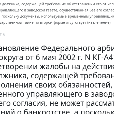
должника, содержащей требование об отстранении его от испо
равляющего в заводской газете, осуществленная без его согла
 а поскольку документы, используемые временным управляющим
ударственной тайне по второй форме отсутствует (извлечение)
016
ановление Федерального арби
округа от 6 мая 2002 г. N КГ-А
етворении жалобы на действи
лжника, содержащей требован
олнения своих обязанностей,
нного управляющего в заводс
его согласия, не может рассм
ний о банкротстве, а поскол