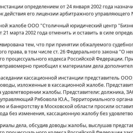
инстанции определением от 24 января 2002 года назна
рок действия его лицензии арбитражного управляющего N
ной жалобе ООО "Столичный юридический центр "Бизне
 21 марта 2002 года отменить и оставить в силе определ
вирована тем, что при принятии обжалуемого судебно
го права, в том числе
ст. 26
Федерального закона "О не
о процессуального кодекса Российской Федерации. При 
еправомерно приобщил к материалам дела дополнител
заседании кассационной инстанции представитель ООО
оводы, изложенные в кассационной жалобе. Представи
а удовлетворении жалобы. Представители: должника, 
управляющий Рябовола Ю.А., Территориального орган
ю и банкротству в Московской области просили остави
года без изменения, кассационную жалобу без удовлетв
риалы дела, обсудив доводы жалобы, выслушав предста
о процессуального кодекса Российской Федерации зак