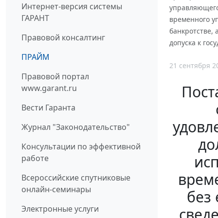
Интернет-версия системы
управляющего 
ГАРАНТ
временного уп
банкротстве,
Правовой консалтинг
допуска к гос
ПРАЙМ
21 сентября 2
Правовой портал
Пост
www.garant.ru
Вести Гаранта
удовл
Журнал "Законодательство"
до
Консультации по эффективной
исп
работе
време
Всероссийские спутниковые
онлайн-семинары
без 
Электронные услуги
сведе