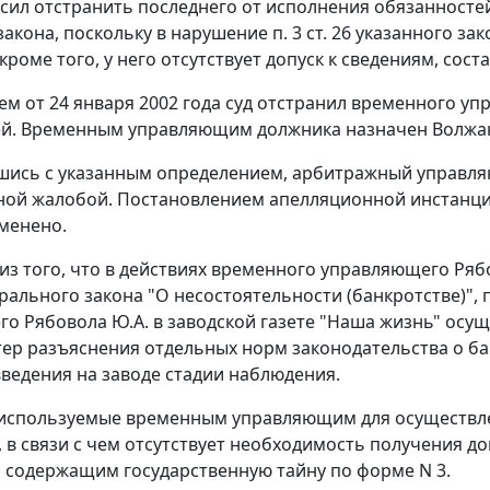
сил отстранить последнего от исполнения обязанност
закона, поскольку в нарушение
п. 3 ст. 26
указанного зак
 кроме того, у него отсутствует допуск к сведениям, со
м от 24 января 2002 года суд отстранил временного уп
й. Временным управляющим должника назначен Волжан
шись с указанным определением, арбитражный управля
ой жалобой. Постановлением апелляционной инстанции 
тменено.
 из того, что в действиях временного управляющего Ря
ального закона "О несостоятельности (банкротстве)",
о Рябовола Ю.А. в заводской газете "Наша жизнь" осущ
тер разъяснения отдельных норм законодательства о б
введения на заводе стадии наблюдения.
используемые временным управляющим для осуществле
, в связи с чем отсутствует необходимость получения д
, содержащим государственную тайну по
форме N 3.