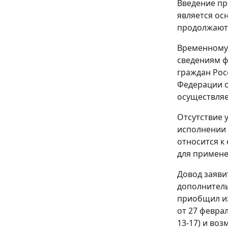
Введение п
является ос
продолжают
Временному 
сведениям
ф
граждан Рос
Федерации о
осуществляе
Отсутствие 
исполнении 
относится к
для примене
Довод заяви
дополнитель
приобщил их
от 27 февра
13-17) и во