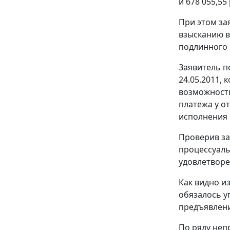
и 678 055,55
При этом за
взысканию в
подлинного 
Заявитель п
24.05.2011,
возможность
платежа у о
исполнения 
Проверив за
процессуаль
удовлетворе
Как видно и
обязалось у
предъявлении
По ряду неп