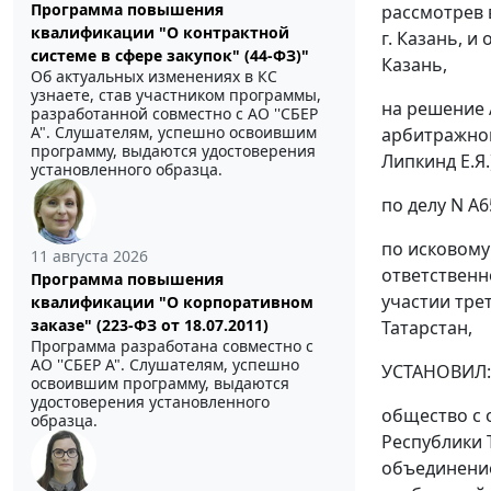
Программа повышения
рассмотрев 
квалификации "О контрактной
г. Казань, 
системе в сфере закупок" (44-ФЗ)"
Казань,
Об актуальных изменениях в КС
узнаете, став участником программы,
на
решение
разработанной совместно с АО ''СБЕР
А". Слушателям, успешно освоившим
арбитражног
программу, выдаются удостоверения
Липкинд Е.Я.
установленного образца.
по делу N А6
по исковому
11 августа 2026
ответственн
Программа повышения
участии тре
квалификации "О корпоративном
заказе" (223-ФЗ от 18.07.2011)
Татарстан,
Программа разработана совместно с
АО ''СБЕР А". Слушателям, успешно
УСТАНОВИЛ:
освоившим программу, выдаются
удостоверения установленного
общество с 
образца.
Республики 
объединение