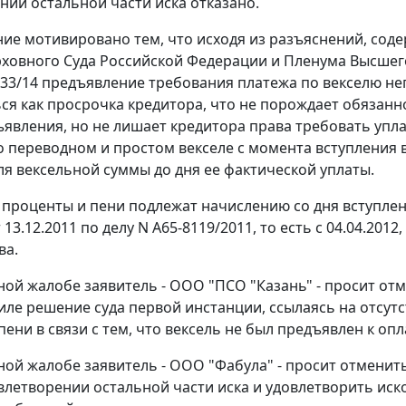
нии остальной части иска отказано.
ие мотивировано тем, что исходя из разъяснений, сод
ховного Суда Российской Федерации и Пленума Высшег
N 33/14 предъявление требования платежа по векселю н
ся как просрочка кредитора, что не порождает обязанн
ъявления, но не лишает кредитора права требовать упл
 переводном и простом векселе с момента вступления в
ля вексельной суммы до дня ее фактической уплаты.
и проценты и пени подлежат начислению со дня вступлен
 13.12.2011 по делу N А65-8119/2011, то есть с 04.04.2012
ва.
ной жалобе заявитель - ООО "ПСО "Казань" - просит о
силе решение суда первой инстанции, ссылаясь на отсут
ени в связи с тем, что вексель не был предъявлен к опл
ной жалобе заявитель - ООО "Фабула" - просит отмени
овлетворении остальной части иска и удовлетворить иск