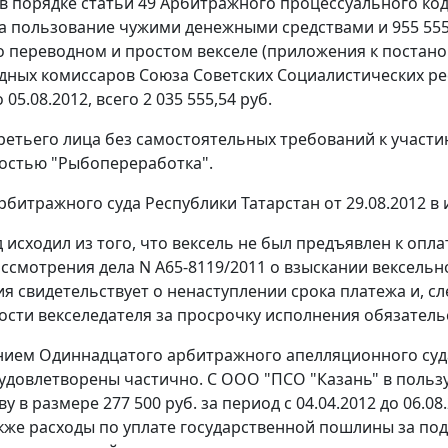
в порядке
статьи 49
Арбитражного процессуального коде
а пользование чужими денежными средствами и 955 555,
 переводном и простом векселе (приложения к постан
дных комиссаров Союза Советских Социалистических респ
 05.08.2012, всего 2 035 555,54 руб.
третьего лица без самостоятельных требований к участ
остью "Рыбопереработка".
битражного суда Республики Татарстан от 29.08.2012 в 
д исходил из того, что вексель не был предъявлен к опл
рассмотрения дела N А65-8119/2011 о взыскании вексель
я свидетельствует о ненаступлении срока платежа и, сл
ости векселедателя за просрочку исполнения обязатель
нием
Одиннадцатого арбитражного апелляционного суда
удовлетворены частично. С ООО "ПСО "Казань" в польз
у в размере 277 500 руб. за период с 04.04.2012 до 06.08
акже расходы по уплате государственной пошлины за по