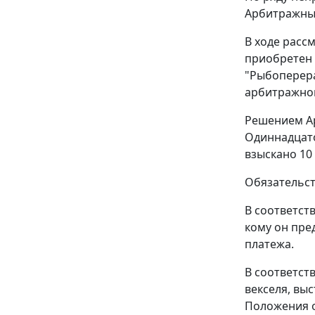
Арбитражный
В ходе расс
приобретен 
"Рыбоперера
арбитражном
Решением Ар
Одиннадцато
взыскано 10 
Обязательст
В соответст
кому он пре
платежа.
В соответст
векселя, вы
Положения о