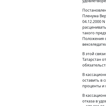
удовлетворе
Постановлен
Пленума Вер
04.12.2000 
расценивать
такого пред
Положения о
векселедате
В этой связ
Татарстан от
обязательст
В кассацион
оставить в 
проценты и п
В кассацион
отказа в уд