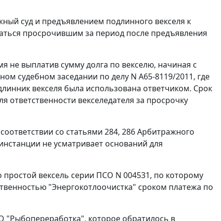
ажный суд и предъявлением подлинного векселя к
таться просрочившим за период после предъявления
мя не выплатив сумму долга по векселю, начиная с
ном судебном заседании по делу N А65-8119/2011, где
линник векселя была использована ответчиком. Срок
для ответственности векселедателя за просрочку
 соответствии со
статьями 284
,
286
Арбитражного
инстанции не усматривает оснований для
о простой вексель серии ПСО N 004531, по которому
тственностью "Энергокотлоочистка" сроком платежа по
О "Рыбопереработка", которое обратилось в