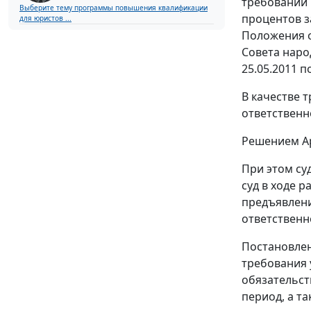
требований 
Выберите тему программы повышения квалификации
процентов з
для юристов ...
Положения о
Совета наро
25.05.2011 по
В качестве 
ответственн
Решением
Ар
При этом су
суд в ходе 
предъявлени
ответственн
Постановле
требования 
обязательств
период, а т