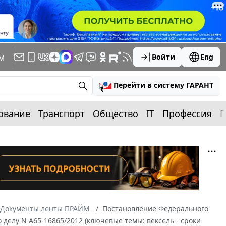
м
Войти
Eng
Перейти в систему ГАРАНТ
ование
Транспорт
Общество
IT
Профессия
П
Документы ленты ПРАЙМ
Постановление Федерального
о делу N А65-16865/2012 (ключевые темы: вексель - сроки