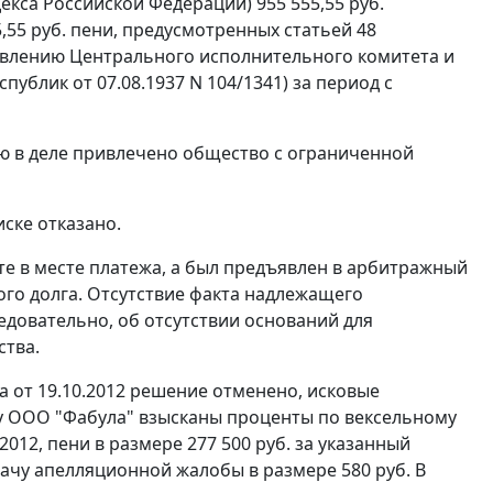
кса Российской Федерации) 955 555,55 руб.
55 руб. пени, предусмотренных статьей 48
овлению Центрального исполнительного комитета и
ублик от 07.08.1937 N 104/1341) за период с
ию в деле привлечено общество с ограниченной
иске отказано.
ате в месте платежа, а был предъявлен в арбитражный
ного долга. Отсутствие факта надлежащего
едовательно, об отсутствии оснований для
ства.
 от 19.10.2012 решение отменено, исковые
у ООО "Фабула" взысканы проценты по вексельному
.2012, пени в размере 277 500 руб. за указанный
дачу апелляционной жалобы в размере 580 руб. В