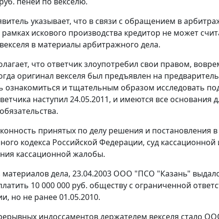
 руб. пеней по векселю.
явитель указывает, что в связи с обращением в арбитр
 рамках искового производства кредитор не может счи
векселя в материалы арбитражного дела.
олагает, что ответчик злоупотребил свои правом, вовре
 когда оригинал векселя был предъявлен на предваритель
 ознакомиться и тщательным образом исследовать под
тветчика наступил 24.05.2011, и имеются все основания 
обязательства.
конность принятых по делу решения и постановления в
ного кодекса Российской Федерации, суд кассационной 
ния кассационной жалобы.
з материалов дела, 23.04.2003 ООО "ПСО "Казань" выдал
платить 10 000 000 руб. обществу с ограниченной отве
, но не ранее 01.05.2010.
рерывных индоссаментов держателем векселя стало ОО