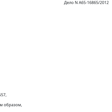
Дело N А65-16865/2012
557,
им образом,