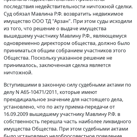
последствия недействительности ничтожной сделки.
Суд обязал Мавлина Р.Ф. возвратить недвижимое
имущество ООО ТД "Арзан". При этом суды исходили
из того, что решение о выдаче имущества
вышедшему участнику Мавлину Р.Ф., являющемуся
одновременно директором общества, должно было
приниматься общим собранием участников этого
Общества. Поскольку указанное решение не
принималось, заключенная сделка является
ничтожной.
Вступившими в законную силу судебными актами по
делу N А65-10471/2011, которые имеют
преюдициальное значение для настоящего дела,
установлено, что по акту приема-передачи от
16.09.2009 вышедшему участнику Мавлину Р.Ф. в
собственность перешла часть наиболее ликвидного
имущества Общества. При этом судебными актами
было установлено недобросовестное поведение