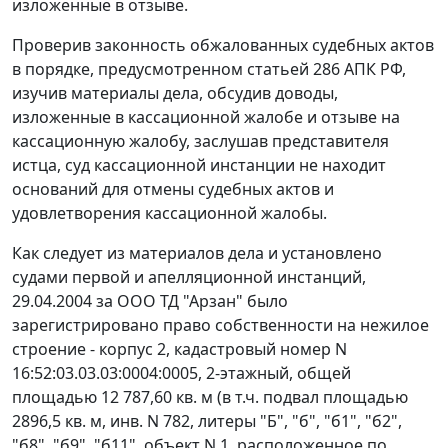
изложенные в отзыве.
Проверив законность обжалованных судебных актов
в порядке, предусмотренном
статьей 286
АПК РФ,
изучив материалы дела, обсудив доводы,
изложенные в кассационной жалобе и отзыве на
кассационную жалобу, заслушав представителя
истца, суд кассационной инстанции не находит
оснований для отмены судебных актов и
удовлетворения кассационной жалобы.
Как следует из материалов дела и установлено
судами первой и апелляционной инстанций,
29.04.2004 за ООО ТД "Арзан" было
зарегистрировано право собственности на нежилое
строение - корпус 2, кадастровый номер N
16:52:03.03.03:0004:0005, 2-этажный, общей
площадью 12 787,60 кв. м (в т.ч. подвал площадью
2896,5 кв. м, инв. N 782, литеры "Б", "б", "б1", "б2",
"б8", "б9", "б11", объект N 1, расположенное по