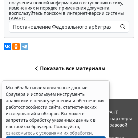
получения полной информации о вступлении в силу,
изменениях и порядке применения документа,
воспользуйтесь поиском в Интернет-версии системы
ГАРАНТ:
Показать все материалы
Мы обрабатываем локальные данные
браузера и используем инструменты
аналитики в целях улучшения и обеспечения
работоспособности сайта, статистических
© ООО "НПП "ГАРАНТ-СЕРВИС", 2026. Система ГАРАНТ
исследований и обзоров. Вы можете
выпускается с 1990 года. Компания "Гарант" и ее партнеры
запретить обработку указанных данных в
являются участниками Российской ассоциации правовой
настройках браузера. Пожалуйста,
информации ГАРАНТ.
ознакомьтесь с условиями их обработки
.
Портал ГАРАНТ.РУ зарегистрирован в качестве сетевого