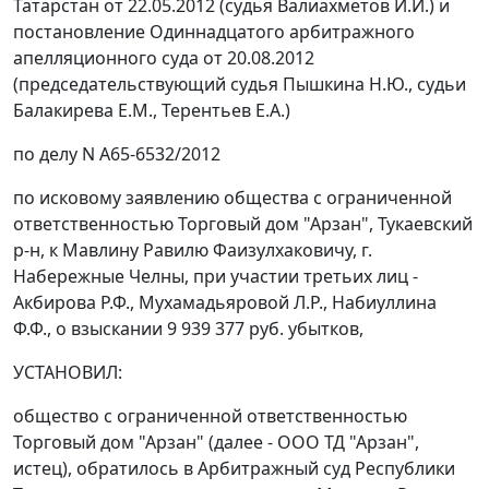
Татарстан от 22.05.2012 (судья Валиахметов И.И.) и
постановление
Одиннадцатого арбитражного
апелляционного суда от 20.08.2012
(председательствующий судья Пышкина Н.Ю., судьи
Балакирева Е.М., Терентьев Е.А.)
по делу N А65-6532/2012
по исковому заявлению общества с ограниченной
ответственностью Торговый дом "Арзан", Тукаевский
р-н, к Мавлину Равилю Фаизулхаковичу, г.
Набережные Челны, при участии третьих лиц -
Акбирова Р.Ф., Мухамадьяровой Л.Р., Набиуллина
Ф.Ф., о взыскании 9 939 377 руб. убытков,
УСТАНОВИЛ:
общество с ограниченной ответственностью
Торговый дом "Арзан" (далее - ООО ТД "Арзан",
истец), обратилось в Арбитражный суд Республики