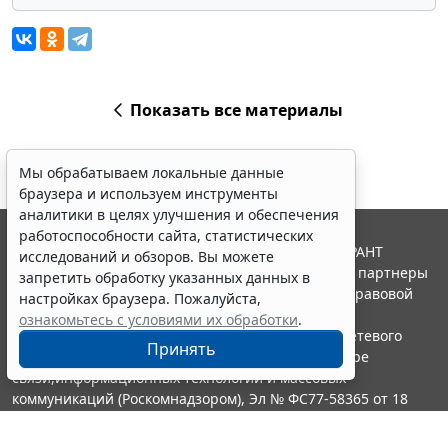
Показать все материалы
Мы обрабатываем локальные данные
браузера и используем инструменты
аналитики в целях улучшения и обеспечения
работоспособности сайта, статистических
© ООО "НПП "ГАРАНТ-СЕРВИС", 2026. Система ГАРАНТ
исследований и обзоров. Вы можете
выпускается с 1990 года. Компания "Гарант" и ее партнеры
запретить обработку указанных данных в
являются участниками Российской ассоциации правовой
настройках браузера. Пожалуйста,
информации ГАРАНТ.
ознакомьтесь с условиями их обработки
.
Портал ГАРАНТ.РУ зарегистрирован в качестве сетевого
Принять
издания Федеральной службой по надзору в сфере
связи,информационных технологий и массовых
коммуникаций (Роскомнадзором), Эл № ФС77-58365 от 18
июня 2014 года.