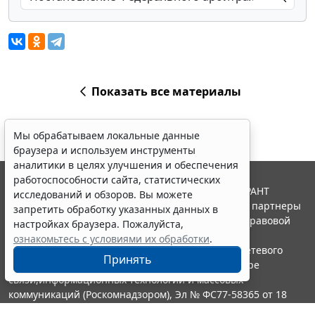
Показать все материалы
Мы обрабатываем локальные данные
браузера и используем инструменты
аналитики в целях улучшения и обеспечения
работоспособности сайта, статистических
© ООО "НПП "ГАРАНТ-СЕРВИС", 2026. Система ГАРАНТ
исследований и обзоров. Вы можете
выпускается с 1990 года. Компания "Гарант" и ее партнеры
запретить обработку указанных данных в
являются участниками Российской ассоциации правовой
настройках браузера. Пожалуйста,
информации ГАРАНТ.
ознакомьтесь с условиями их обработки
.
Портал ГАРАНТ.РУ зарегистрирован в качестве сетевого
Принять
издания Федеральной службой по надзору в сфере
связи,информационных технологий и массовых
коммуникаций (Роскомнадзором), Эл № ФС77-58365 от 18
июня 2014 года.