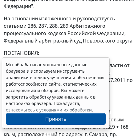
Федерации".
На основании изложенного и руководствуясь
статьями 286
,
287
,
288
,
289
Арбитражного
процессуального кодекса Российской Федерации,
Федеральный арбитражный суд Поволжского округа
ПОСТАНОВИЛ:
Мы обрабатываем локальные данные
решение Арбитражного суда Самарской области от
браузера и используем инструменты
29.04.2011 и постановление Одиннадцатого
аналитики в целях улучшения и обеспечения
арбитражного апелляционного суда от 14.07.2011 по
работоспособности сайта, статистических
делу N А55-19872/2008 отменить.
исследований и обзоров. Вы можете
запретить обработку указанных данных в
Иск удовлетворить.
настройках браузера. Пожалуйста,
ознакомьтесь с условиями их обработки
.
Признать право собственности Российской
Принять
Федерации на земельный участок с кадастровым
номером 63:01:0739002:7 площадью 219 682,9 + 168
кв. м, расположенный по адресу: г. Самара, пр.