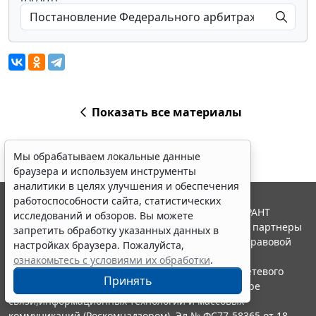
Показать все материалы
Мы обрабатываем локальные данные
браузера и используем инструменты
аналитики в целях улучшения и обеспечения
работоспособности сайта, статистических
© ООО "НПП "ГАРАНТ-СЕРВИС", 2026. Система ГАРАНТ
исследований и обзоров. Вы можете
выпускается с 1990 года. Компания "Гарант" и ее партнеры
запретить обработку указанных данных в
являются участниками Российской ассоциации правовой
настройках браузера. Пожалуйста,
информации ГАРАНТ.
ознакомьтесь с условиями их обработки
.
Портал ГАРАНТ.РУ зарегистрирован в качестве сетевого
Принять
издания Федеральной службой по надзору в сфере
связи,информационных технологий и массовых
коммуникаций (Роскомнадзором), Эл № ФС77-58365 от 18