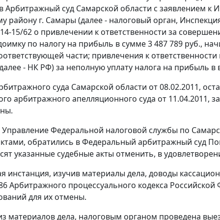
в Арбитражный суд Самарской области с заявлением к 
у району г. Самары (далее - налоговый орган, Инспекц
N 14-15/62 о привлечении к ответственности за соверше
доимку по налогу на прибыль в сумме 3 487 789 руб., на
оответствующей части; привлечения к ответственности
далее - НК РФ) за неполную уплату налога на прибыль в 
битражного суда Самарской области от 08.02.2011, ос
го арбитражного апелляционного суда от 11.04.2011, 
ны.
 Управление Федеральной налоговой службы по Самарс
ктами, обратились в Федеральный арбитражный суд По
сят указанные судебные акты отменить, в удовлетворен
я инстанция, изучив материалы дела, доводы кассацион
86
Арбитражного процессуального кодекса Российской 
ований для их отмены.
 из материалов дела, налоговым органом проведена вые