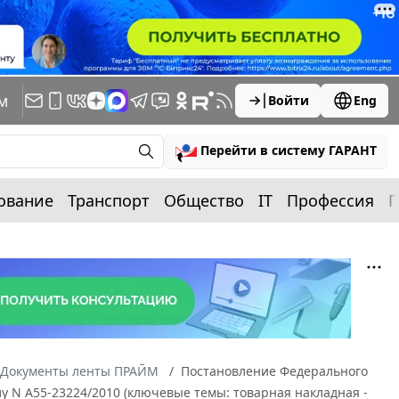
м
Войти
Eng
Перейти в систему ГАРАНТ
ование
Транспорт
Общество
IT
Профессия
П
Документы ленты ПРАЙМ
Постановление Федерального
лу N А55-23224/2010 (ключевые темы: товарная накладная -