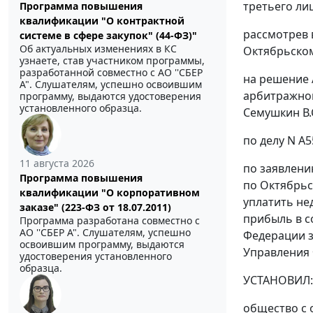
третьего лиц
Программа повышения
квалификации "О контрактной
рассмотрев 
системе в сфере закупок" (44-ФЗ)"
Об актуальных изменениях в КС
Октябрьском
узнаете, став участником программы,
разработанной совместно с АО ''СБЕР
на решение 
А". Слушателям, успешно освоившим
арбитражног
программу, выдаются удостоверения
установленного образца.
Семушкин В.С
по делу N А5
11 августа 2026
по заявлени
Программа повышения
по Октябрьс
квалификации "О корпоративном
уплатить не
заказе" (223-ФЗ от 18.07.2011)
прибыль в с
Программа разработана совместно с
АО ''СБЕР А". Слушателям, успешно
Федерации з
освоившим программу, выдаются
Управления 
удостоверения установленного
образца.
УСТАНОВИЛ:
общество с 