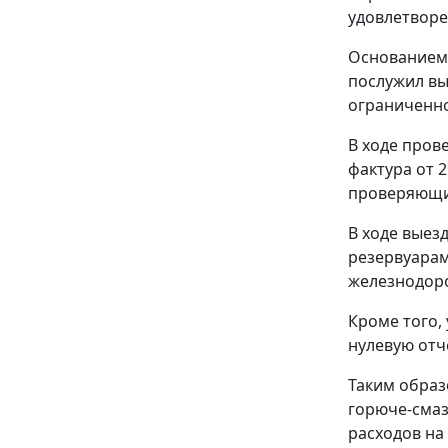
удовлетворе
Основанием 
послужил вы
ограниченно
В ходе пров
фактура от 2
проверяющи
В ходе выез
резервуарам
железнодор
Кроме того,
нулевую отч
Таким образ
горюче-смаз
расходов на