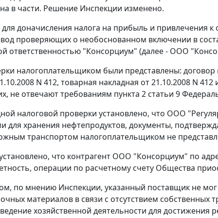
на в части. Решение Инспекции изменено.
для доначисления налога на прибыль и привлечения к о
вод проверяющих о необоснованном включении в соста
й ответственностью "Консорциум" (далее - ООО "Консор
ерки налогоплательщиком были представлены: договор по
1.10.2008 N 412, товарная накладная от 21.10.2008 N 41
х, не отвечают требованиям
пункта 2 статьи 9
Федеральн
дной налоговой проверки установлено, что ООО "Регуляр
и для хранения нефтепродуктов, документы, подтверж
ожным транспортом налогоплательщиком не представл
 установлено, что контрагент ООО "Консорциум" по адре
етность, операции по расчетному счету Общества прио
ом, по мнению Инспекции, указанный поставщик не мог
очных материалов в связи с отсутствием собственных т
 ведение хозяйственной деятельности для достижения 