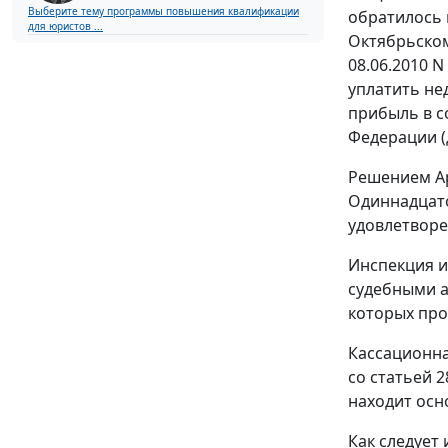
Выберите тему программы повышения квалификации
обратилось 
для юристов ...
Октябрьском
08.06.2010 
уплатить не
прибыль в с
Федерации (
Решением Ар
Одиннадцато
удовлетворе
Инспекция и
судебными а
которых про
Кассационна
со
статьей 2
находит осн
Как следует