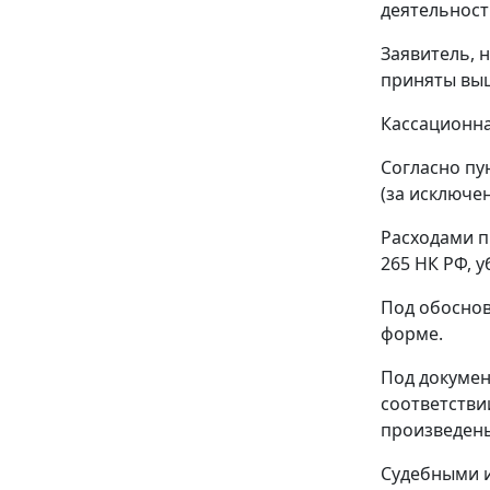
деятельност
Заявитель, 
приняты выш
Кассационна
Согласно
пу
(за исключе
Расходами п
265
НК РФ, у
Под обоснов
форме.
Под докуме
соответстви
произведены
Судебными и