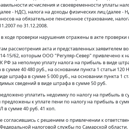
авильности исчисления и своевременности уплаты нало
алее - НДС), налога на доходы физических лиц (далее - Н
зносов на обязательное пенсионное страхование, налог
11.2007 по 31.12.2008.
в ходе проверки нарушения отражены в акте проверки от
там рассмотрения акта и представленных заявителем в
N 14-15/62, которым ООО "Регуляр-Север" привлечено к 
К РФ за неполную уплату налога на прибыль в виде штраф
 в сумме 40 480 руб., на основании
пункта 1 статьи 120
Н
виде штрафа в сумме 5 000 руб., на основании
пункта 1 с
димых сведений в виде штрафа в сумме 50 руб.
едложено уплатить недоимку по налогу на прибыль в сумм
предложены к уплате пени по налогу на прибыль в сумме 
Л в сумме 40 руб. 41 коп.
не согласившись с решением о привлечении к ответстве
Федеральной налоговой службы по Самарской области. Р