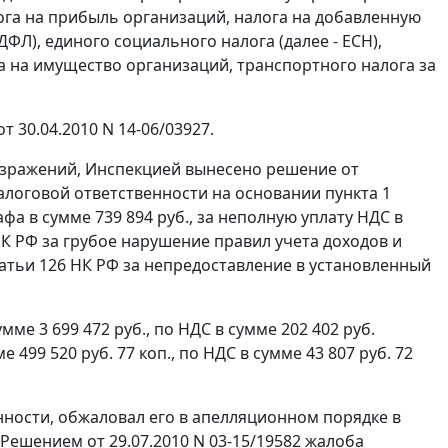
га на прибыль организаций, налога на добавленную
ДФЛ), единого социального налога (далее - ЕСН),
а на имущество организаций, транспортного налога за
 30.04.2010 N 14-06/03927.
озражений, Инспекцией вынесено решение от
налоговой ответственности на основании
пункта 1
а в сумме 739 894 руб., за неполную уплату НДС в
К РФ за грубое нарушение правил учета доходов и
татьи 126
НК РФ за непредоставление в установленный
е 3 699 472 руб., по НДС в сумме 202 402 руб.
499 520 руб. 77 коп., по НДС в сумме 43 807 руб. 72
нности, обжаловал его в апелляционном порядке в
ешением от 29.07.2010 N 03-15/19582 жалоба