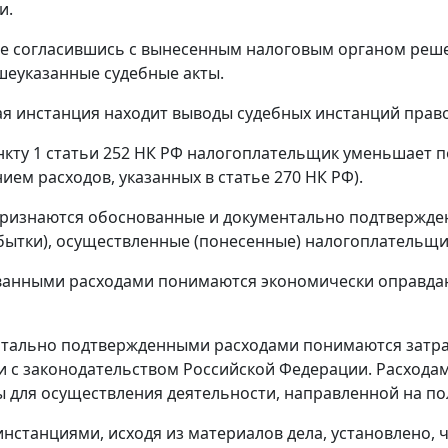
и.
не согласившись с вынесенным налоговым органом реше
еуказанные судебные акты.
я инстанция находит выводы судебных инстанций пра
нкту 1 статьи 252
НК РФ налогоплательщик уменьшает по
нием расходов, указанных в
статье 270
НК РФ).
ризнаются обоснованные и документально подтвержден
бытки), осуществленные (понесенные) налогоплательщи
анными расходами понимаются экономически оправдан
нтально подтвержденными расходами понимаются затр
и с законодательством Российской Федерации. Расхода
 для осуществления деятельности, направленной на по
нстанциями, исходя из материалов дела, установлено, 