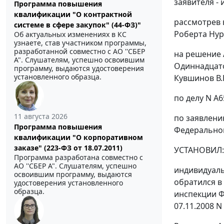
заявителя - 
Программа повышения
квалификации "О контрактной
рассмотрев 
системе в сфере закупок" (44-ФЗ)"
Роберта Ну
Об актуальных изменениях в КС
узнаете, став участником программы,
разработанной совместно с АО ''СБЕР
на решение 
А". Слушателям, успешно освоившим
Одиннадцато
программу, выдаются удостоверения
установленного образца.
Кувшинов В.Е
по делу N А6
11 августа 2026
по заявлени
Программа повышения
Федеральной
квалификации "О корпоративном
заказе" (223-ФЗ от 18.07.2011)
УСТАНОВИЛ:
Программа разработана совместно с
АО ''СБЕР А". Слушателям, успешно
индивидуаль
освоившим программу, выдаются
обратился в
удостоверения установленного
образца.
инспекции Ф
07.11.2008 N 