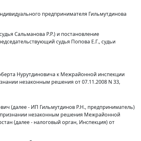
индивидуального предпринимателя Гильмутдинова
судья Сальманова Р.Р.) и постановление
едседательствующий судья Попова Е.Г., судьи
оберта Нурутдиновича к Межрайонной инспекции
знании незаконным решения от 07.11.2008 N 33,
ч (далее - ИП Гильмутдинов Р.Н., предприниматель)
 о признании незаконным решения Межрайонной
тан (далее - налоговый орган, Инспекция) от