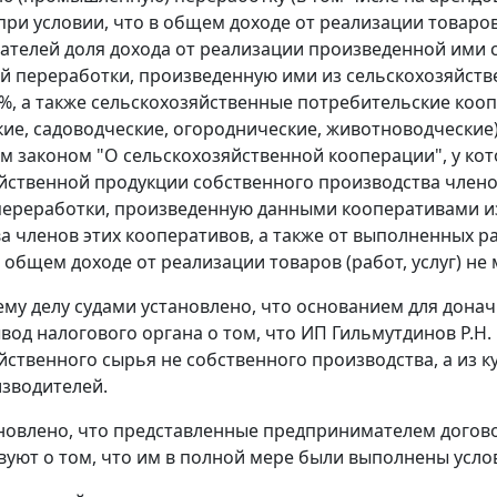
при условии, что в общем доходе от реализации товаров
телей доля дохода от реализации произведенной ими 
й переработки, произведенную ими из сельскохозяйств
 %, а также сельскохозяйственные потребительские коо
ие, садоводческие, огороднические, животноводческие)
м законом
"О сельскохозяйственной кооперации", у кот
йственной продукции собственного производства член
ереработки, произведенную данными кооперативами из
а членов этих кооперативов, а также от выполненных ра
 общем доходе от реализации товаров (работ, услуг) не 
му делу судами установлено, что основанием для дона
вод налогового органа о том, что ИП Гильмутдинов Р.Н
йственного сырья не собственного производства, а из ку
зводителей.
новлено, что представленные предпринимателем догово
вуют о том, что им в полной мере были выполнены усло