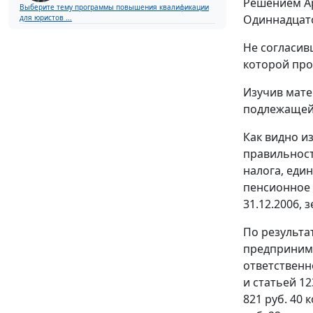
Решением Ар
Выберите тему программы повышения квалификации
Одиннадцато
для юристов ...
Не согласив
которой про
Изучив мате
подлежащей
Как видно и
правильност
налога, еди
пенсионное с
31.12.2006, 
По результа
предпринима
ответственн
и
статьей 12
821 руб. 40