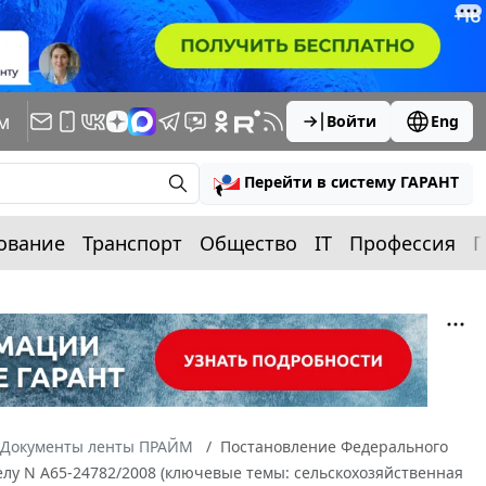
м
Войти
Eng
Перейти в систему ГАРАНТ
ование
Транспорт
Общество
IT
Профессия
П
Документы ленты ПРАЙМ
Постановление Федерального
делу N А65-24782/2008 (ключевые темы: сельскохозяйственная