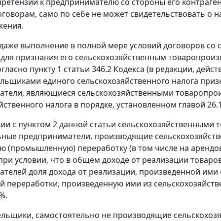
претензий к предпринимателю со стороны его контраген
говорам, само по себе не может свидетельствовать о 
жения.
 даже выполнение в полной мере условий договоров со
для признания его сельскохозяйственным товаропроиз
огласно
пункту 1 статьи 346.2
Кодекса (в редакции, дейс
льщиками единого сельскохозяйственного налога приз
тели, являющиеся сельскохозяйственными товаропрои
йственного налога в порядке, установленном
главой 26.
вии с
пунктом 2
данной статьи сельскохозяйственными 
ьные предприниматели, производящие сельскохозяйств
 (промышленную) переработку (в том числе на арендов
при условии, что в общем доходе от реализации товаров
телей доля дохода от реализации, произведенной ими
й переработки, произведенную ими из сельскохозяйств
%.
льщики, самостоятельно не производящие сельскохоз