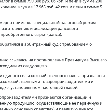
налог в сумме 790 308 руб. 06 коп. и пени в сумме 200
ование в сумме 17 965 руб. 42 коп. и пени в сумме 5
омерно применял специальный налоговый режим -
о изготовлению и реализации рапсового
з приобретенного сырья (рапса).
обратился в арбитражный суд с требованием о
анно ссылаясь на
постановление
Президиума Высшего
исходили из следующего.
 единого сельскохозяйственного налога признаются
ьскохозяйственными товаропроизводителями и
ядке, установленном настоящей главой.
опроизводителями признаются организации и
енную продукцию, осуществляющие ее первичную и
анных основных средствах) и реализующие эту