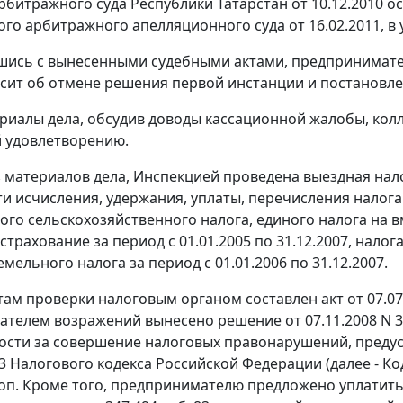
битражного суда Республики Татарстан от 10.12.2010 
го арбитражного апелляционного суда от 16.02.2011, в
шись с вынесенными судебными актами, предпринимател
сит об отмене решения первой инстанции и постановл
риалы дела, обсудив доводы кассационной жалобы, кол
 удовлетворению.
з материалов дела, Инспекцией проведена выездная нал
и исчисления, удержания, уплаты, перечисления налога
ного сельскохозяйственного налога, единого налога на 
трахование за период с 01.01.2005 по 31.12.2007, налога
земельного налога за период с 01.01.2006 по 31.12.2007.
там проверки налоговым органом составлен акт от 07.07
телем возражений вынесено решение от 07.11.2008 N 
ости за совершение налоговых правонарушений, пред
3
Налогового кодекса Российской Федерации (далее - Ко
 коп. Кроме того, предпринимателю предложено уплатить