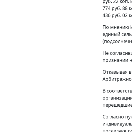
руб. 22 коп.
774 руб. 88 
436 руб. 02 к
По мнению И
единый сель
(подсолнечн
Не согласив
признании н
Отказывая в
Арбитражног
В соответст
организаци
перешедшие 
Согласно
пу
индивидуал
последующую