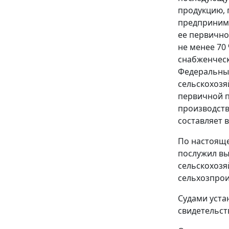
продукцию, 
предпринима
ее первично
не менее 70
снабженческ
Федеральны
сельскохозя
первичной п
производств
составляет в
По настояще
послужил вы
сельскохозя
сельхозпрои
Судами уста
свидетельст