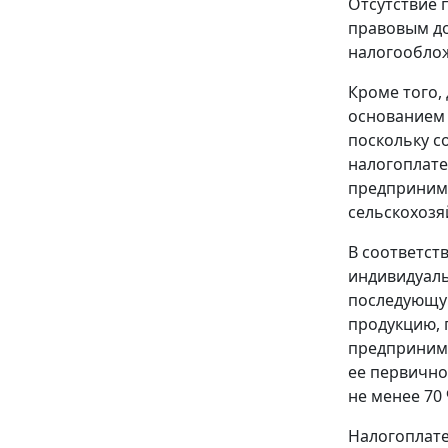
Отсутствие 
правовым до
налогообло
Кроме того,
основанием 
поскольку с
налогоплате
предпринима
сельскохозя
В соответст
индивидуал
последующую
продукцию, 
предпринима
ее первично
не менее 70 
Налогоплате