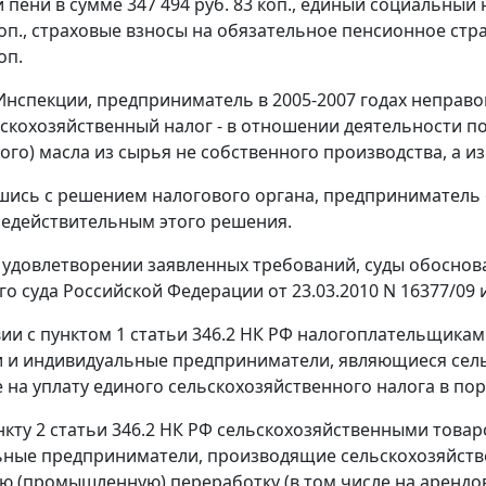
 и пени в сумме 347 494 руб. 83 коп., единый социальный 
коп., страховые взносы на обязательное пенсионное страх
оп.
нспекции, предприниматель в 2005-2007 годах неправ
скохозяйственный налог - в отношении деятельности п
ого) масла из сырья не собственного производства, а и
шись с решением налогового органа, предприниматель 
едействительным этого решения.
 удовлетворении заявленных требований, суды обоснов
о суда Российской Федерации от 23.03.2010 N 16377/09 
вии с
пунктом 1 статьи 346.2
НК РФ налогоплательщиками
и и индивидуальные предприниматели, являющиеся сел
на уплату единого сельскохозяйственного налога в пор
нкту 2 статьи 346.2
НК РФ сельскохозяйственными товар
ьные предприниматели, производящие сельскохозяйств
 (промышленную) переработку (в том числе на арендов