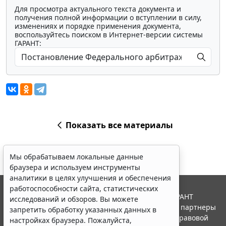
Для просмотра актуального текста документа и
получения полной информации о вступлении в силу,
изменениях и порядке применения документа,
воспользуйтесь поиском в Интернет-версии системы
ГАРАНТ:
Показать все материалы
Мы обрабатываем локальные данные
браузера и используем инструменты
аналитики в целях улучшения и обеспечения
работоспособности сайта, статистических
© ООО "НПП "ГАРАНТ-СЕРВИС", 2026. Система ГАРАНТ
исследований и обзоров. Вы можете
выпускается с 1990 года. Компания "Гарант" и ее партнеры
запретить обработку указанных данных в
являются участниками Российской ассоциации правовой
настройках браузера. Пожалуйста,