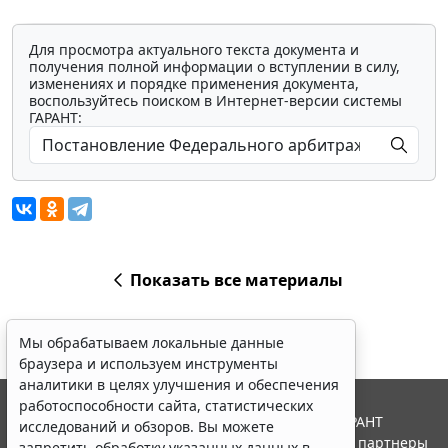
Для просмотра актуального текста документа и
получения полной информации о вступлении в силу,
изменениях и порядке применения документа,
воспользуйтесь поиском в Интернет-версии системы
ГАРАНТ:
Показать все материалы
Мы обрабатываем локальные данные
браузера и используем инструменты
аналитики в целях улучшения и обеспечения
работоспособности сайта, статистических
© ООО "НПП "ГАРАНТ-СЕРВИС", 2026. Система ГАРАНТ
исследований и обзоров. Вы можете
выпускается с 1990 года. Компания "Гарант" и ее партнеры
запретить обработку указанных данных в