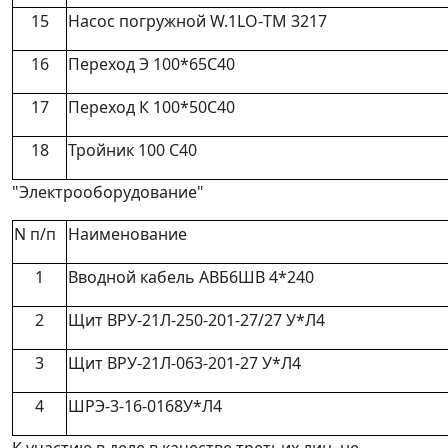
15
Насос погружной W.1LO-ТМ 3217
16
Переход Э 100*65С40
17
Переход К 100*50С40
18
Тройник 100 С40
"Электрооборудование"
N п/п
Наименование
1
Вводной кабель АВБ6ШВ 4*240
2
Щит ВРУ-21Л-250-201-27/27 У*Л4
3
Щит ВРУ-21Л-063-201-27 У*Л4
4
ШРЭ-3-16-0168У*Л4