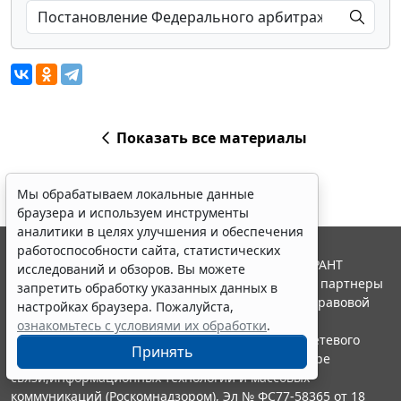
Показать все материалы
Мы обрабатываем локальные данные
браузера и используем инструменты
аналитики в целях улучшения и обеспечения
работоспособности сайта, статистических
© ООО "НПП "ГАРАНТ-СЕРВИС", 2026. Система ГАРАНТ
исследований и обзоров. Вы можете
выпускается с 1990 года. Компания "Гарант" и ее партнеры
запретить обработку указанных данных в
являются участниками Российской ассоциации правовой
настройках браузера. Пожалуйста,
информации ГАРАНТ.
ознакомьтесь с условиями их обработки
.
Портал ГАРАНТ.РУ зарегистрирован в качестве сетевого
Принять
издания Федеральной службой по надзору в сфере
связи,информационных технологий и массовых
коммуникаций (Роскомнадзором), Эл № ФС77-58365 от 18