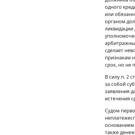
одного кред
или обязанн
органом дол
ликвидации 
уполномочен
арбитражный
сделает нев
признакам н
срок, но не
В силу
п. 2 ст
за собой су
заявления д
истечения с
Судом перво
неплатежесп
основанием 
также денеж