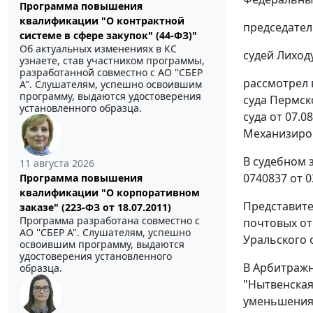
Программа повышения
квалификации "О контрактной
председател
системе в сфере закупок" (44-ФЗ)"
Об актуальных изменениях в КС
судей Лиход
узнаете, став участником программы,
разработанной совместно с АО ''СБЕР
рассмотрел 
А". Слушателям, успешно освоившим
программу, выдаются удостоверения
суда Пермско
установленного образца.
суда от 07.
Механизиров
В судебном 
11 августа 2026
0740837 от 0
Программа повышения
квалификации "О корпоративном
Представите
заказе" (223-ФЗ от 18.07.2011)
Программа разработана совместно с
почтовых о
АО ''СБЕР А". Слушателям, успешно
Уральского о
освоившим программу, выдаются
удостоверения установленного
В Арбитражн
образца.
"Нытвенская
уменьшения 