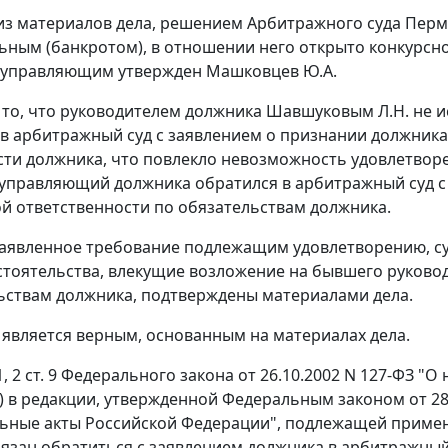
 из материалов дела, решением Арбитражного суда Пермс
ьным (банкротом), в отношении него открыто конкурсно
 управляющим утвержден Машковцев Ю.А.
 то, что руководителем должника Шавшуковым Л.Н. не
 арбитражный суд с заявлением о признании должника
ти должника, что повлекло невозможность удовлетвор
управляющий должника обратился в арбитражный суд с
й ответственности по обязательствам должника.
аявленное требование подлежащим удовлетворению, су
бстоятельства, влекущие возложение на бывшего руков
ьствам должника, подтверждены материалами дела.
 является верным, основанным на материалах дела.
1
,
2 ст. 9
Федерального закона от 26.10.2002 N 127-ФЗ "О н
) в редакции, утвержденной
Федеральным законом
от 28
ьные акты Российской Федерации", подлежащей приме
язан обратиться с заявлением должника в арбитражный 