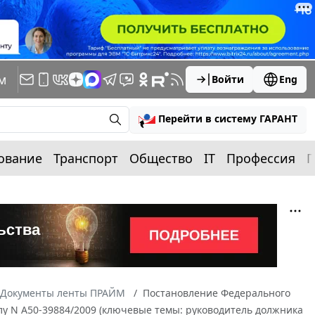
м
Войти
Eng
Перейти в систему ГАРАНТ
ование
Транспорт
Общество
IT
Профессия
П
Документы ленты ПРАЙМ
Постановление Федерального
делу N А50-39884/2009 (ключевые темы: руководитель должника