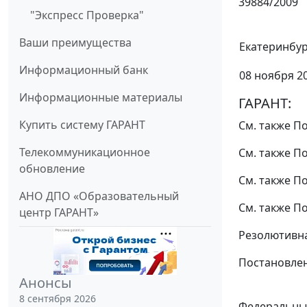
39884/2009
"Экспресс Проверка"
Ваши преимущества
Екатеринбур
Информационный банк
08 ноября 20
Информационные материалы
ГАРАНТ:
Купить систему ГАРАНТ
См. также
По
Телекоммуникационное
См. также
По
обновление
См. также
По
АНО ДПО «Образовательный
См. также
По
центр ГАРАНТ»
Резолютивна
Постановлен
Анонсы
8 сентября 2026
Федеральный