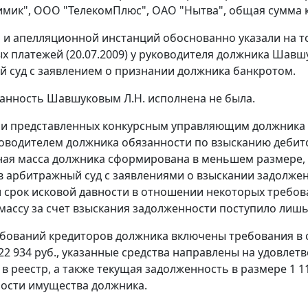
мик", ООО "ТелекомПлюс", ОАО "Нытва", общая сумма к
 и апелляционной инстанций обоснованно указали на то
х платежей (20.07.2009) у руководителя должника Шавшу
 суд с заявлением о признании должника банкротом.
анность Шавшуковым Л.Н. исполнена не была.
и представленных конкурсным управляющим должника д
водителем должника обязанности по взысканию дебитор
ная масса должника сформирована в меньшем размере, 
 арбитражный суд с заявлениями о взыскании задолжен
 срок исковой давности в отношении некоторых требов
массу за счет взыскания задолженности поступило лишь 5
ебований кредиторов должника включены требования в су
322 934 руб., указанные средства направлены на удовле
в реестр, а также текущая задолженность в размере 1 11
ости имущества должника.