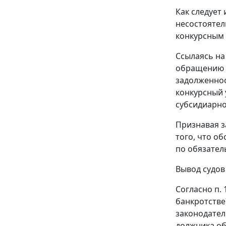
Как следует
несостоятел
конкурсным
Ссылаясь на
обращению в
задолженнос
конкурсный 
субсидиарно
Признавая з
того, что о
по обязател
Вывод судов
Согласно
п. 
банкротстве
законодател
должника об