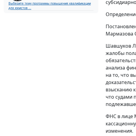
субсидиарно
Выберите тему программы повышения квалификации
для юристов ...
Определение
Постановле
Мармазова С
Шавшуков Л.
жалобы пола
обязательст
анализа фин
на то, что 
доказательс
взысканию к
что судами
подлежавше
ФНС в лице 
кассационну
изменения.