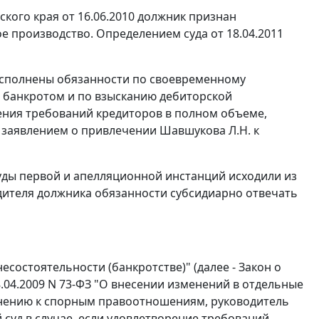
кого края от 16.06.2010 должник признан
е производство. Определением суда от 18.04.2011
 исполнены обязанности по своевременному
 банкротом и по взысканию дебиторской
ения требований кредиторов в полном объеме,
 заявлением о привлечении Шавшукова Л.Н. к
ды первой и апелляционной инстанций исходили из
одителя должника обязанности субсидиарно отвечать
есостоятельности (банкротстве)" (далее - Закон о
.04.2009 N 73-ФЗ "О внесении изменений в отдельные
нению к спорным правоотношениям, руководитель
суд в случае, если удовлетворение требований