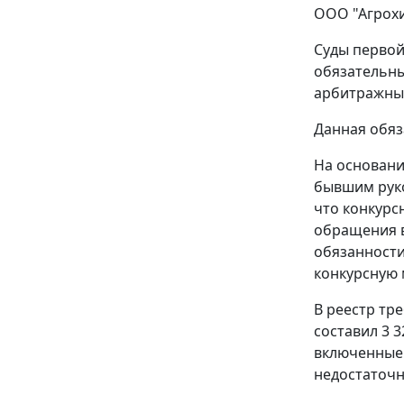
ООО "Агрохи
Суды первой
обязательны
арбитражный
Данная обяз
На основани
бывшим руко
что конкурс
обращения в
обязанности
конкурсную 
В реестр тр
составил 3 
включенные 
недостаточн