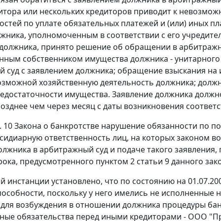
итора или нескольких кредиторов приводит к невозмо
остей по уплате обязательных платежей и (или) иных п
жника, уполномоченным в соответствии с его учредит
должника, принято решение об обращении в арбитражны
ным собственником имущества должника - унитарного
 суд с заявлением должника; обращение взыскания на
озможной хозяйственную деятельность должника; должн
едостаточности имущества. Заявление должника должн
 позднее чем через месяц с даты возникновения соответ
. 10
Закона о банкротстве нарушение обязанности по по
бсидиарную ответственность лиц, на которых законом 
олжника в арбитражный суд и подаче такого заявления,
рока, предусмотренного
пунктом 2 статьи 9
данного зако
й инстанции установлено, что по состоянию на 01.07.2
особности, поскольку у него имелись не исполненные 
для возбуждения в отношении должника процедуры бан
ные обязательства перед иными кредиторами - ООО "Пр