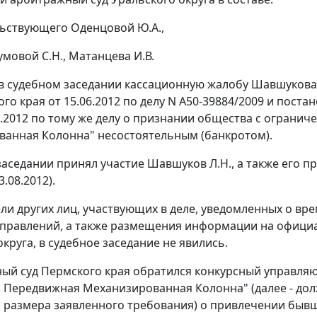
ьствующего Оденцовой Ю.А.,
умовой С.Н., Матанцева И.В.
в судебном заседании кассационную жалобу Шавшуков
го края от 15.06.2012 по делу N А50-39884/2009 и
постан
08.2012 по тому же делу о признании общества с огран
анная Колонна" несостоятельным (банкротом).
заседании принял участие Шавшуков Л.Н., а также его пр
3.08.2012).
ли других лиц, участвующих в деле, уведомленных о вр
тправлений, а также размещения информации на офиц
круга, в судебное заседание не явились.
ый суд Пермского края обратился конкурсный управля
 Передвижная Механизированная Колонна" (далее - дол
размера заявленного требования) о привлечении бывш