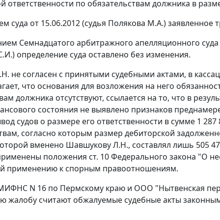
й ответственности по обязательствам должника в размер
м суда от 15.06.2012 (судья Полякова М.А.) заявленное
нием
Семнадцатого арбитражного апелляционного суда от 
.И.) определение суда оставлено без изменения.
Н. не согласен с принятыми судебными актами, в касса
гает, что основания для возложения на него обязаннос
вам должника отсутствуют, ссылается на то, что в ре
ансового состояния не выявлено признаков преднамере
вывод судов о размере его ответственности в сумме 1 28
твам, согласно которым размер дебиторской задолженн
оторой вменено Шавшукову Л.Н., составлял лишь 505 470
 применены положения
ст. 10
Федерального закона "О нес
й применению к спорным правоотношениям.
МИФНС N 16 по Пермскому краю и ООО "Нытвенская пер
ю жалобу считают обжалуемые судебные акты законным