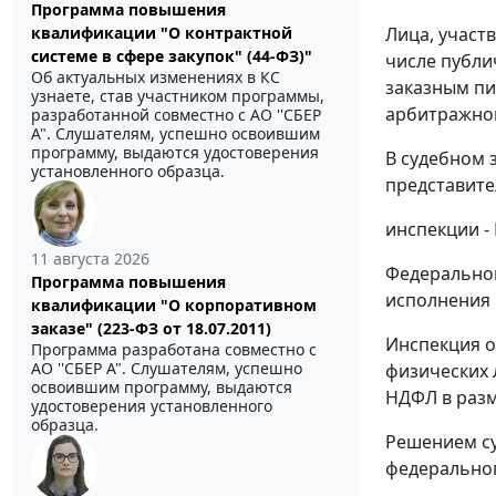
Программа повышения
Лица, участ
квалификации "О контрактной
системе в сфере закупок" (44-ФЗ)"
числе публи
Об актуальных изменениях в КС
заказным п
узнаете, став участником программы,
арбитражног
разработанной совместно с АО ''СБЕР
А". Слушателям, успешно освоившим
программу, выдаются удостоверения
В судебном 
установленного образца.
представите
инспекции - 
11 августа 2026
Федеральног
Программа повышения
исполнения н
квалификации "О корпоративном
заказе" (223-ФЗ от 18.07.2011)
Инспекция о
Программа разработана совместно с
АО ''СБЕР А". Слушателям, успешно
физических л
освоившим программу, выдаются
НДФЛ в разме
удостоверения установленного
образца.
Решением
су
федеральног