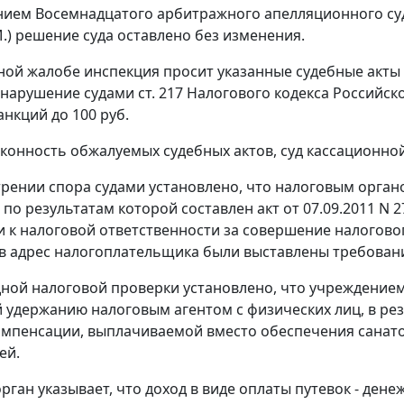
нием
Восемнадцатого арбитражного апелляционного суда 
М.) решение суда оставлено без изменения.
ной жалобе инспекция просит указанные судебные акты 
 нарушение судами
ст. 217
Налогового кодекса Российск
анкций до 100 руб.
конность обжалуемых судебных актов, суд кассационной
рении спора судами установлено, что налоговым орган
по результатам которой составлен акт от 07.09.2011 N 2
 к налоговой ответственности за совершение налогово
в адрес налогоплательщика были выставлены требования 
дной налоговой проверки установлено, что учреждение
удержанию налоговым агентом с физических лиц, в рез
омпенсации, выплачиваемой вместо обеспечения санат
ей.
рган указывает, что доход в виде оплаты путевок - де