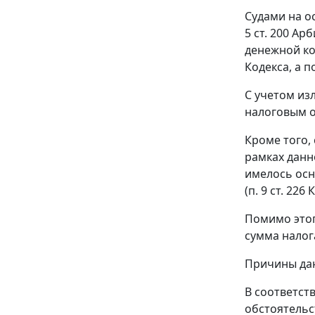
Судами на о
5 ст. 200
Арби
денежной к
Кодекса, а 
С учетом из
налоговым 
Кроме того,
рамках данн
имелось осн
(
п. 9 ст. 226
К
Помимо этог
сумма налога
Причины дан
В соответст
обстоятельс