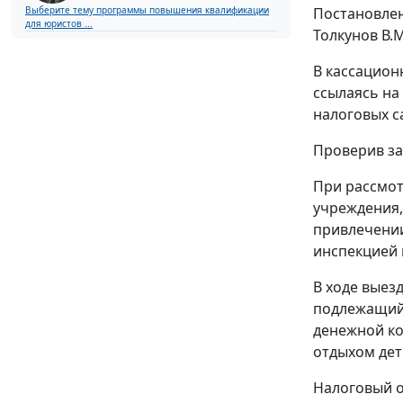
Постановле
Выберите тему программы повышения квалификации
для юристов ...
Толкунов В.
В кассацион
ссылаясь на
налоговых с
Проверив за
При рассмот
учреждения, 
привлечении
инспекцией 
В ходе выез
подлежащий 
денежной к
отдыхом дет
Налоговый о