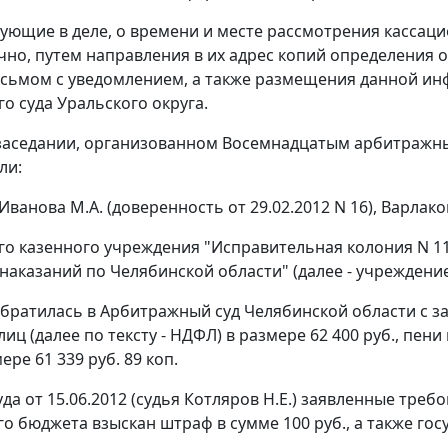
вующие в деле, о времени и месте рассмотрения касса
чно, путем направления в их адрес копий определения 
исьмом с уведомлением, а также размещения данной 
о суда Уральского округа.
заседании, организованном Восемнадцатым арбитражн
ли:
Иванова М.А. (доверенность от 29.02.2012 N 16), Варлаков
о казенного учреждения "Исправительная колония N 1
аказаний по Челябинской области" (далее - учреждение)
братилась в Арбитражный суд Челябинской области с з
иц (далее по тексту - НДФЛ) в размере 62 400 руб., пени
ре 61 339 руб. 89 коп.
да от 15.06.2012 (судья Котляров Н.Е.) заявленные тре
о бюджета взыскан штраф в сумме 100 руб., а также гос