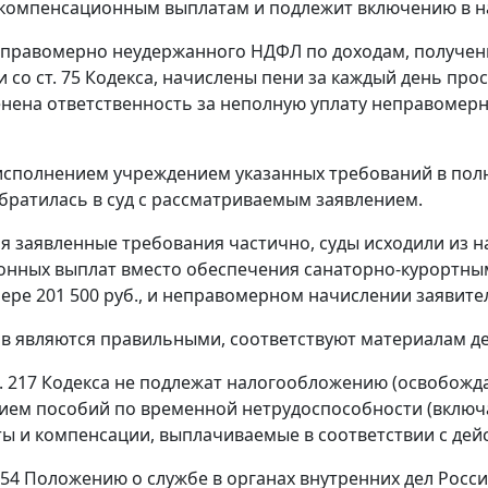
 компенсационным выплатам и подлежит включению в н
правомерно неудержанного НДФЛ по доходам, получен
и со
ст. 75
Кодекса, начислены пени за каждый день прос
нена ответственность за неполную уплату неправомер
еисполнением учреждением указанных требований в пол
братилась в суд с рассматриваемым заявлением.
я заявленные требования частично, суды исходили из 
онных выплат вместо обеспечения санаторно-курортны
мере 201 500 руб., и неправомерном начислении заявител
в являются правильными, соответствуют материалам де
т. 217
Кодекса не подлежат налогообложению (освобожда
ием пособий по временной нетрудоспособности (включа
ы и компенсации, выплачиваемые в соответствии с де
 54
Положению о службе в органах внутренних дел Росс