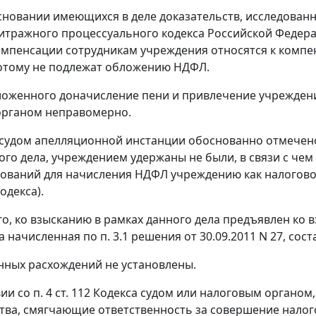
сновании имеющихся в деле доказательств, исследова
тражного процессуального кодекса Российской Федера
омпенсации сотрудникам учреждения относятся к ком
потому не подлежат обложению НДФЛ.
ложенного доначисление пени и привлечение учреждени
органом неправомерно.
 судом апелляционной инстанции обоснованно отмечен
ого дела, учреждением удержаны не были, в связи с чем
ований для начисления НДФЛ учреждению как налогово
одекса).
о, ко взысканию в рамках данного дела предъявлен ко в
 начисленная по п. 3.1 решения от 30.09.2011 N 27, соста
ных расхождений не установлены.
вии со
п. 4 ст. 112
Кодекса судом или налоговым органом
тва, смягчающие ответственность за совершение налог