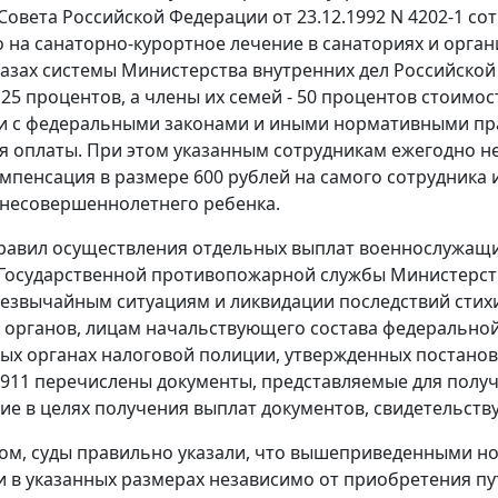
Совета Российской Федерации от 23.12.1992 N 4202-1 со
 на санаторно-курортное лечение в санаториях и орган
базах системы Министерства внутренних дел Российской
25 процентов, а члены их семей - 50 процентов стоимост
ии с федеральными законами и иными нормативными пр
я оплаты. При этом указанным сотрудникам ежегодно н
мпенсация в размере 600 рублей на самого сотрудника и
 несовершеннолетнего ребенка.
авил осуществления отдельных выплат военнослужащим
Государственной противопожарной службы Министерст
езвычайным ситуациям и ликвидации последствий стих
органов, лицам начальствующего состава федеральной
ых органах налоговой полиции, утвержденных
постано
N 911 перечислены документы, представляемые для пол
ие в целях получения выплат документов, свидетельст
ом, суды правильно указали, что вышеприведенными 
 в указанных размерах независимо от приобретения пу