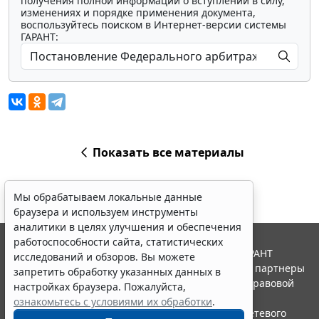
получения полной информации о вступлении в силу,
изменениях и порядке применения документа,
воспользуйтесь поиском в Интернет-версии системы
ГАРАНТ:
Показать все материалы
Мы обрабатываем локальные данные
браузера и используем инструменты
аналитики в целях улучшения и обеспечения
работоспособности сайта, статистических
© ООО "НПП "ГАРАНТ-СЕРВИС", 2026. Система ГАРАНТ
исследований и обзоров. Вы можете
выпускается с 1990 года. Компания "Гарант" и ее партнеры
запретить обработку указанных данных в
являются участниками Российской ассоциации правовой
настройках браузера. Пожалуйста,
информации ГАРАНТ.
ознакомьтесь с условиями их обработки
.
Портал ГАРАНТ.РУ зарегистрирован в качестве сетевого