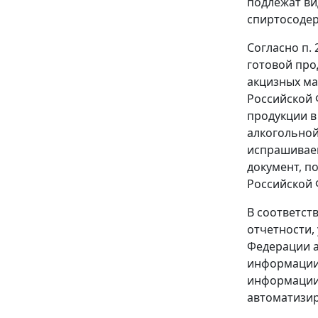
подлежат ви
спиртосоде
Согласно
п. 
готовой про
акцизных ма
Российской 
продукции в
алкогольной
испрашиваем
документ, п
Российской 
В соответст
отчетности,
Федерации а
информации
информации 
автоматизи