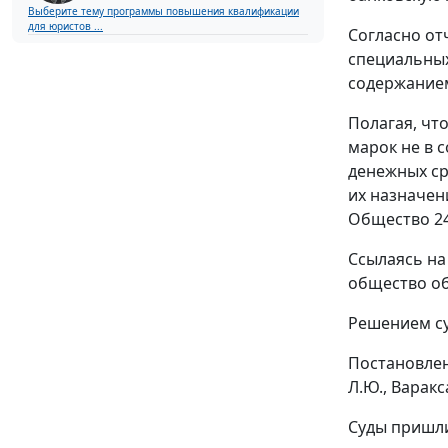
Выберите тему программы повышения квалификации
для юристов ...
Согласно от
специальных
содержанием
Полагая, чт
марок не в 
денежных ср
их назначен
Общество 24
Ссылаясь на
общество об
Решением су
Постановле
Л.Ю., Варакс
Суды пришли