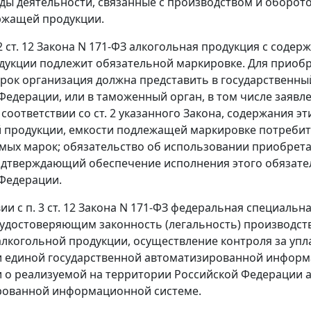
ды деятельности, связанные с производством и оборото
ржащей продукции.
2 ст. 12
Закона N 171-ФЗ алкогольная продукция с содер
дукции подлежит обязательной маркировке. Для приоб
рок организация должна представить в государственн
Федерации, или в таможенный орган, в том числе заявл
 соответствии со
ст. 2
указанного Закона, содержания эт
 продукции, емкости подлежащей маркировке потребит
ых марок; обязательство об использовании приобретае
одтверждающий обеспечение исполнения этого обязате
Федерации.
вии с
п. 3 ст. 12
Закона N 171-ФЗ федеральная специальна
 удостоверяющим законность (легальность) производств
лкогольной продукции, осуществление контроля за упла
 единой государственной автоматизированной информ
о реализуемой на территории Российской Федерации а
рованной информационной системе.