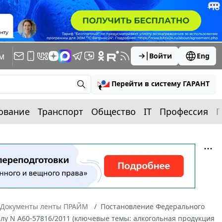
м
Войти
Eng
Перейти в систему ГАРАНТ
ование
Транспорт
Общество
IT
Профессия
П
Документы ленты ПРАЙМ
Постановление Федерального
делу N А60-57816/2011 (ключевые темы: алкогольная продукция