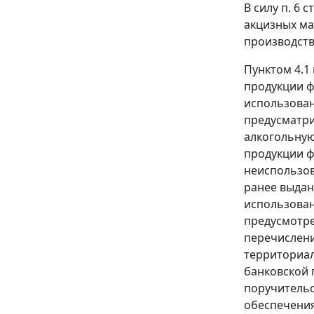
В силу
п. 6 ст
акцизных ма
производств
Пунктом 4.1
продукции ф
использован
предусматри
алкогольную
продукции 
неиспользов
ранее выдан
использован
предусмот
перечислени
территориал
банковской 
поручительс
обеспечения