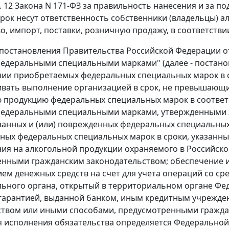
. 12
Закона N 171-ФЗ за правильность нанесения и за п
рок несут ответственность собственники (владельцы) 
о, импорт, поставки, розничную продажу, в соответств
постановления Правительства Российской Федерации от 
едеральными специальными марками" (далее - постановл
ии приобретаемых федеральных специальных марок в с
вать выполнение организацией в срок, не превышающий
 продукцию федеральных специальных марок в соответ
федеральными специальными марками, утвержденными
анных и (или) поврежденных федеральных специальных
ных федеральных специальных марок в сроки, указанны
ия на алкогольной продукции охраняемого в Российско
ренными
гражданским законодательством
; обеспечение 
ем денежных средств на счет для учета операций со с
ьного органа, открытый в территориальном органе Фед
гарантией, выданной банком, иным кредитным учреждени
твом или иными способами, предусмотренными гражда
 исполнения обязательства определяется Федеральной