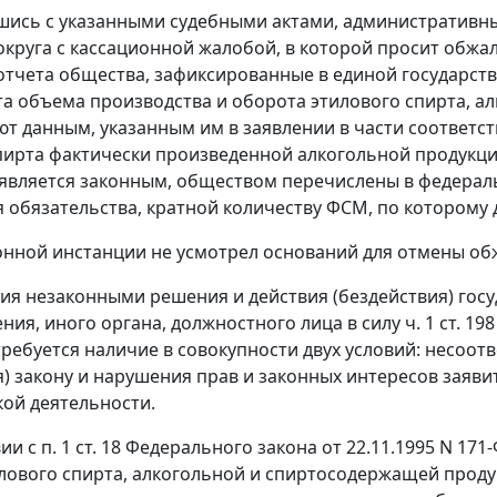
шись с указанными судебными актами, административн
округа с кассационной жалобой, в которой просит обжа
отчета общества, зафиксированные в единой государ
та объема производства и оборота этилового спирта, а
ют данным, указанным им в заявлении в части соответс
пирта фактически произведенной алкогольной продукци
является законным, обществом перечислены в федерал
 обязательства, кратной количеству ФСМ, по которому 
онной инстанции не усмотрел оснований для отмены об
ия незаконными решения и действия (бездействия) госу
ния, иного органа, должностного лица в силу
ч. 1 ст. 198
ребуется наличие в совокупности двух условий: несоот
я) закону и нарушения прав и законных интересов заяв
ой деятельности.
вии с
п. 1 ст. 18
Федерального закона от 22.11.1995 N 171
лового спирта, алкогольной и спиртосодержащей продук