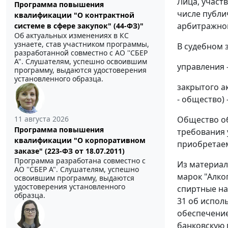
Лица, участ
Программа повышения
числе публи
квалификации "О контрактной
арбитражног
системе в сфере закупок" (44-ФЗ)"
Об актуальных изменениях в КС
узнаете, став участником программы,
В судебном 
разработанной совместно с АО ''СБЕР
А". Слушателям, успешно освоившим
управления -
программу, выдаются удостоверения
установленного образца.
закрытого а
- общество) 
Общество об
11 августа 2026
Программа повышения
требования 
квалификации "О корпоративном
приобретаем
заказе" (223-ФЗ от 18.07.2011)
Программа разработана совместно с
Из материал
АО ''СБЕР А". Слушателям, успешно
марок "Алког
освоившим программу, выдаются
удостоверения установленного
спиртные на
образца.
31 об испол
обеспечение
банковскую г