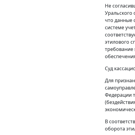
Не согласив
Уральского 
что данные 
системе уче
соответству
этилового с
требование 
обеспечения
Суд кассаци
Для признан
самоуправле
Федерации т
(бездействи
экономическ
В соответст
оборота эти