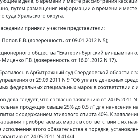
вующие в деле, о времени и месте рассмотрения касса
чно, путем размещения информации о времени и месте 
о суда Уральского округа.
заседании приняли участие представители:
 Попов Е.В. (доверенность от 09.01.2012 N 5);
кционерного общества "Екатеринбургский виншампанком
- Миценко Г.В. (доверенность от 16.01.2012 N 17).
ратилось в Арбитражный суд Свердловской области с 
управления от 29.09.2011 N 9 "Об уплате денежных сред
ых федеральных специальных марок в соответствии с их
ов дела следует, что согласно заявлению от 24.05.2011 
ольная продукция свыше 25% до 0,5 л" для нанесения на 
питки с содержанием этилового спирта 40%. К заявлени
ьзовании приобретаемых марок в соответствии с их на
 исполнения этого обязательства в порядке, установле
арантию от 24.05.2011 N 414/4.