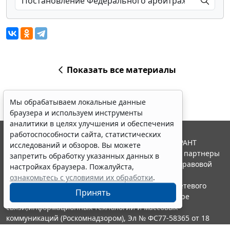
Показать все материалы
Мы обрабатываем локальные данные
браузера и используем инструменты
аналитики в целях улучшения и обеспечения
работоспособности сайта, статистических
© ООО "НПП "ГАРАНТ-СЕРВИС", 2026. Система ГАРАНТ
исследований и обзоров. Вы можете
выпускается с 1990 года. Компания "Гарант" и ее партнеры
запретить обработку указанных данных в
являются участниками Российской ассоциации правовой
настройках браузера. Пожалуйста,
информации ГАРАНТ.
ознакомьтесь с условиями их обработки
.
Портал ГАРАНТ.РУ зарегистрирован в качестве сетевого
Принять
издания Федеральной службой по надзору в сфере
связи,информационных технологий и массовых
коммуникаций (Роскомнадзором), Эл № ФС77-58365 от 18
июня 2014 года.