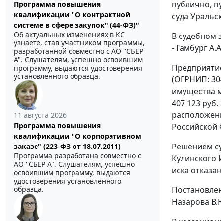
публично, п
Программа повышения
квалификации "О контрактной
суда Уральск
системе в сфере закупок" (44-ФЗ)"
Об актуальных изменениях в КС
В судебном 
узнаете, став участником программы,
- Гамбург А.
разработанной совместно с АО ''СБЕР
А". Слушателям, успешно освоившим
Предприятие
программу, выдаются удостоверения
установленного образца.
(ОГРНИП: 30
имущества мн
407 123 руб
расположенно
11 августа 2026
Программа повышения
Российской
квалификации "О корпоративном
Решением су
заказе" (223-ФЗ от 18.07.2011)
Программа разработана совместно с
Кулинского И
АО ''СБЕР А". Слушателям, успешно
иска отказан
освоившим программу, выдаются
удостоверения установленного
Постановле
образца.
Назарова В.