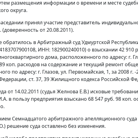
утем размещения информации о времени и месте судеб
ого округа.
заседании принял участие представитель индивидуальн
А. (доверенность от 20.08.2011).
 обратилось в Арбитражный суд Удмуртской Республики
4183707900108, ИНН: 182900240010) о взыскании 42 910 
огоквартирного дома, расположенного по адресу: г. Глазов
. 89 коп. расходов на содержание и текущий ремонт об
го по адресу: г. Глазов, ул. Первомайская, 1, за 2008 г. 
 Федерации,
ст.
37
,
39
Жилищного кодекса Российской Фе
да от 14.02.2011 (судья Желнова Е.В.) исковые требова
.А. в пользу предприятия взыскано 68 547 руб. 98 коп. 
о.
нием
Семнадцатого арбитражного апелляционного суда от
Ю.) решение суда оставлено без изменения.