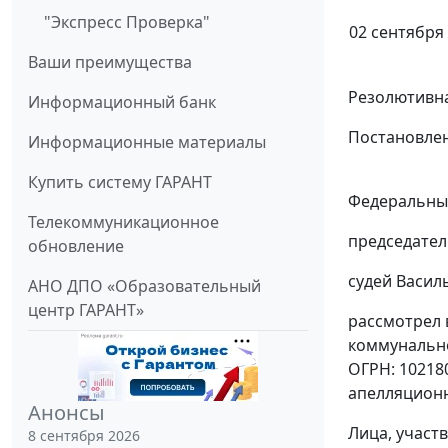
"Экспресс Проверка"
02 сентября 
Ваши преимущества
Резолютивна
Информационный банк
Постановлен
Информационные материалы
Купить систему ГАРАНТ
Федеральный
Телекоммуникационное
председател
обновление
судей Васильч
АНО ДПО «Образовательный
центр ГАРАНТ»
рассмотрел 
коммунально
ОГРН: 102180
апелляционно
Анонсы
Лица, участ
8 сентября 2026