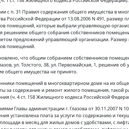
(
ч. 1 ст. 158
Жилищного кодекса Российской Федерации).
вии с
п. 31
Правил содержания общего имущества в мно
ва Российской Федерации от 13.08.2006 N 491, размер 
ков помещений, которые выбрали управляющую органи
я решением общего собрания собственников помещений
учетом предложений управляющей организации. Размер 
ков помещений.
новлено, что общим собранием собственников помеще
Глазов, ул. Толстого, 38, ул. Первомайская, 1, решение 
е общего имущества не принято.
енники помещений в многоквартирном доме на их обще
ты за содержание и ремонт жилого помещения, такой р
ния (
ч. 4 ст. 158
Жилищного кодекса Российской Федерац
ями Главы администрации г. Глазова от 30.11.2007 N 10/
ния установлена плата за услуги по содержанию и текуще
площади в месяц для жилых домов с удобствами, с лифтам