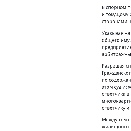
В спорном п
и текущему р
сторонами н
Указывая на 
общего иму
предприятие
арбитражный
Разрешая сп
Гражданског
по содержан
этом суд ис
ответчика в
многокварт
ответчику и
Между тем с
жилищного 