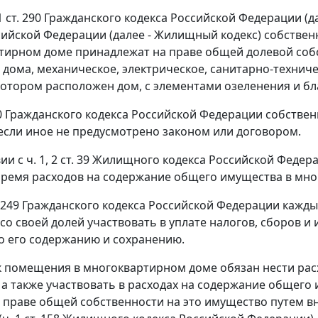
1 ст. 290
Гражданского кодекса Российской Федерации (да
сийской Федерации (далее - Жилищный кодекс) собств
тирном доме принадлежат на праве общей долевой со
 дома, механическое, электрическое, санитарно-технич
 котором расположен дом, с элементами озеленения и бл
0
Гражданского кодекса Российской Федерации собстве
если иное не предусмотрено законом или договором.
вии с
ч.
1
,
2 ст. 39
Жилищного кодекса Российской Федер
бремя расходов на содержание общего имущества в мн
 249
Гражданского кодекса Российской Федерации кажды
со своей долей участвовать в уплате налогов, сборов и
о его содержанию и сохранению.
 помещения в многоквартирном доме обязан нести ра
а также участвовать в расходах на содержание общег
в праве общей собственности на это имущество путем в