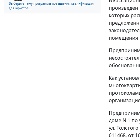
В кассацион
Выберите тему программы повышения квалификации
произведен 
для юристов ...
которых рас
предложенны
законодател
помещения 
Предпринима
несостоятел
обоснованны
Как установ
многокварти
протоколами 
организацие
Предпринима
доме N 1 по
ул. Толстого
611468, от 16