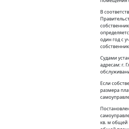
помещения 
В соответст
Правительст
собственни
определяетс
один год с 
собственни
Судами уста
адресам: г. 
обслуживани
Если собств
размера пла
самоуправле
Постановлени
самоуправле
кв. м общей 