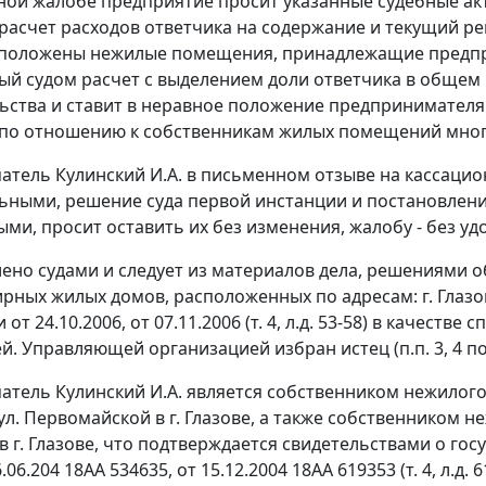
ной жалобе предприятие просит указанные судебные ак
расчет расходов ответчика на содержание и текущий р
положены нежилые помещения, принадлежащие предприн
й судом расчет с выделением доли ответчика в обще
ьства и ставит в неравное положение предпринимателя 
по отношению к собственникам жилых помещений мног
тель Кулинский И.А. в письменном отзыве на кассацио
ьными, решение суда первой инстанции и
постановлен
ми, просит оставить их без изменения, жалобу - без уд
лено судами и следует из материалов дела, решениями
рных жилых домов, расположенных по адресам: г. Глазов,
от 24.10.2006, от 07.11.2006 (т. 4, л.д. 53-58) в качес
й. Управляющей организацией избран истец (п.п. 3, 4 по
тель Кулинский И.А. является собственником нежилог
 ул. Первомайской в г. Глазове, а также собственником 
 в г. Глазове, что подтверждается свидетельствами о го
.06.204 18АА 534635, от 15.12.2004 18АА 619353 (т. 4, л.д. 6