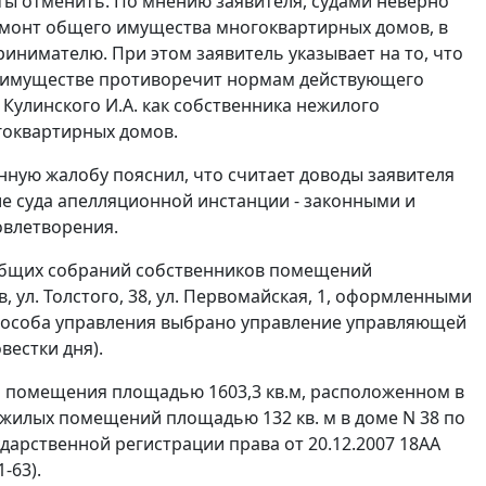
ты отменить. По мнению заявителя, судами неверно
емонт общего имущества многоквартирных домов, в
имателю. При этом заявитель указывает на то, что
м имуществе противоречит нормам действующего
Кулинского И.А. как собственника нежилого
оквартирных домов.
нную жалобу пояснил, что считает доводы заявителя
ие
суда апелляционной инстанции - законными и
овлетворения.
 общих собраний собственников помещений
 ул. Толстого, 38, ул. Первомайская, 1, оформленными
тве способа управления выбрано управление управляющей
вестки дня).
о помещения площадью 1603,3 кв.м, расположенном в
нежилых помещений площадью 132 кв. м в доме N 38 по
сударственной регистрации права от 20.12.2007 18АА
1-63).