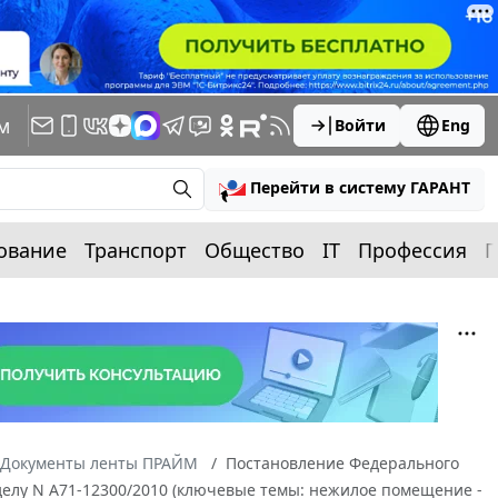
м
Войти
Eng
Перейти в систему ГАРАНТ
ование
Транспорт
Общество
IT
Профессия
П
Документы ленты ПРАЙМ
Постановление Федерального
о делу N А71-12300/2010 (ключевые темы: нежилое помещение -