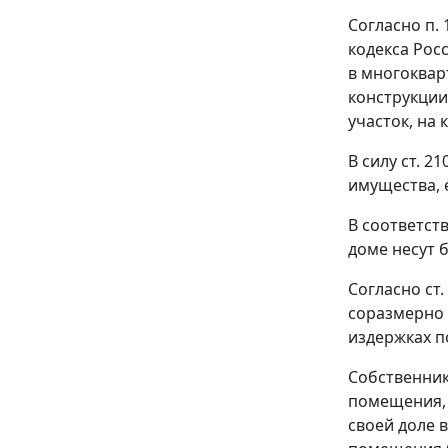
Согласно
п. 
кодекса Рос
в многоквар
конструкции
участок, на
В силу
ст. 21
имущества, 
В соответст
доме несут 
Согласно
ст.
соразмерно 
издержках п
Собственник
помещения, 
своей доле 