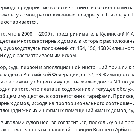
ериоде предприятие в соответствии с возложенными на
емонту домов, расположенных по адресу: г. Глазов, ул. То
е оспаривается.
то, что в 2008 г. -2009 г. предприниматель Кулинский И
щества многоквартирных домов, в которых расположе
, руководствуясь положений
ст.
154
,
156
,
158
Жилищного 
 суд с рассматриваемым иском.
ор, суды первой и апелляционной инстанций пришли к в
о кодекса Российской Федерации,
ст.
37
,
39
Жилищного ко
ию и ремонту общего имущества жилых домов N 1 по ул. П
ходил из того, что плата за содержание и текущее обсл
 общем имуществе, в соответствии с тарифами. Произв
ирных домов, исходя из пропорционального соотноше
 площади жилых и нежилых помещений жилых домов, су
 выводами судов нельзя согласиться, поскольку они п
законодательства
и правовой позиции Высшего Арбитра