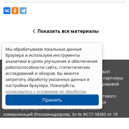
Показать все материалы
Мы обрабатываем локальные данные
браузера и используем инструменты
аналитики в целях улучшения и обеспечения
работоспособности сайта, статистических
© ООО "НПП "ГАРАНТ-СЕРВИС", 2026. Система ГАРАНТ
исследований и обзоров. Вы можете
выпускается с 1990 года. Компания "Гарант" и ее партнеры
запретить обработку указанных данных в
являются участниками Российской ассоциации правовой
настройках браузера. Пожалуйста,
информации ГАРАНТ.
ознакомьтесь с условиями их обработки
.
Портал ГАРАНТ.РУ зарегистрирован в качестве сетевого
Принять
издания Федеральной службой по надзору в сфере
связи,информационных технологий и массовых
коммуникаций (Роскомнадзором), Эл № ФС77-58365 от 18
июня 2014 года.