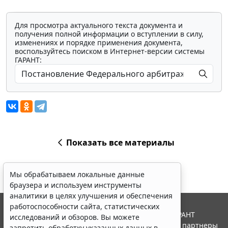
Для просмотра актуального текста документа и
получения полной информации о вступлении в силу,
изменениях и порядке применения документа,
воспользуйтесь поиском в Интернет-версии системы
ГАРАНТ:
Показать все материалы
Мы обрабатываем локальные данные
браузера и используем инструменты
аналитики в целях улучшения и обеспечения
работоспособности сайта, статистических
© ООО "НПП "ГАРАНТ-СЕРВИС", 2026. Система ГАРАНТ
исследований и обзоров. Вы можете
выпускается с 1990 года. Компания "Гарант" и ее партнеры
запретить обработку указанных данных в