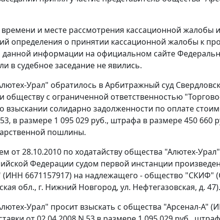
 времени и месте рассмотрения кассационной жалобы
пий определения о принятии кассационной жалобы к пр
 данной информации на официальном
сайте
Федерально
ли в судебное заседание не явились.
лютех-Урал" обратилось в Арбитражный суд Свердловско
 и обществу с ограниченной ответственностью "Торгов
 о взыскании солидарно задолженности по оплате стоим
 53, в размере 1 095 029 руб., штрафа в размере 450 660 р
дарственной пошлины.
м от 28.10.2010 по ходатайству общества "Алютех-Урал
сийской Федерации судом первой инстанции произведе
" (ИНН 6671157917) на надлежащего - общество "СКИФ" (
ая обл., г. Нижний Новгород, ул. Нефтегазовская, д. 47)
лютех-Урал" просит взыскать с общества "Арсенал-А" (
тавки от 02.04.2008 N 53 в размере 1 095 029 руб., штраф