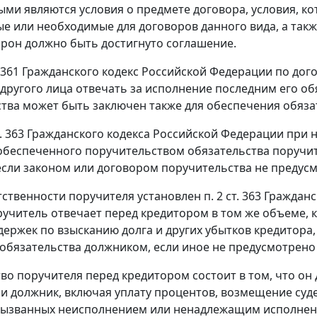
ми являются условия о предмете договора, условия, ко
е или необходимые для договоров данного вида, а такж
орон должно быть достигнуто соглашение.
 361
Гражданского кодекс Российской Федерации по дог
другого лица отвечать за исполнение последним его об
тва может быть заключен также для обеспечения обязат
т. 363
Гражданского кодекса Российской Федерации при
беспеченного поручительством обязательства поручит
если законом или договором поручительства не предус
ственности поручителя установлен
п. 2 ст. 363
Гражданск
учитель отвечает перед кредитором в том же объеме, к
держек по взысканию долга и других убытков кредитор
обязательства должником, если иное не предусмотрено
во поручителя перед кредитором состоит в том, что он 
 и должник, включая уплату процентов, возмещение суд
вызванных неисполнением или ненадлежащим исполнени