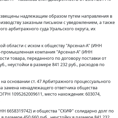
 извещены надлежащим образом путем направления в
оизводству заказным письмом с уведомлением, а также
го арбитражного суда Уральского округа, их
й области с иском к обществу "Арсенал-А" (ИНН
о-промышленная компания "Арсенал-А" (ИНН
ости товара, переданного по договору поставки от
уб., неустойки в размере 841 232 руб., расходов по
" на основании
ст. 47
Арбитражного процессуального
на замена ненадлежащего ответчика общества
ОГРН 1095262009611, место нахождения: 603074,
.
ИНН 6658319742) и общества "СКИФ" солидарно долг по
 в размере 450 660 руб., неустойку в размере 841 232