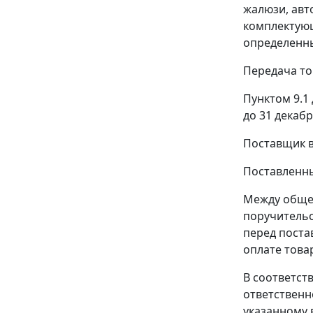
жалюзи, авт
комплектующ
определенн
Передача то
Пунктом 9.1
до 31 декабр
Поставщик в 
Поставленны
Между общес
поручительс
перед поста
оплате това
В соответст
ответственн
указанному 