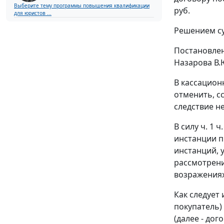
Выберите тему программы повышения квалификации
руб.
для юристов ...
Решением су
Постановле
Назарова В.
В кассацион
отменить, с
следствие 
В силу
ч. 1 ч
инстанции п
инстанций, 
рассмотрени
возражениях
Как следует
покупатель)
(далее - до