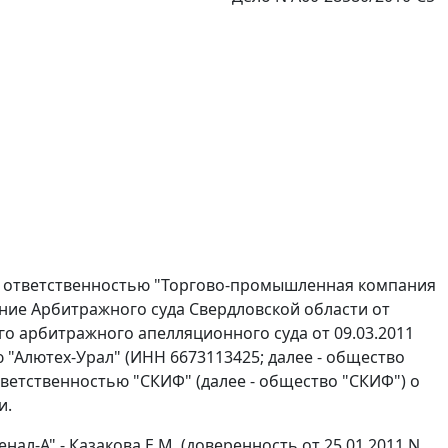
й ответственностью "Торгово-промышленная компания
шение Арбитражного суда Свердловской области от
о арбитражного апелляционного суда от 09.03.2011
 "Алютех-Урал" (ИНН 6673113425; далее - общество
тветственностью "СКИФ" (далее - общество "СКИФ") о
и.
ал-А" - Казакова Е.М. (доверенность от 25.01.2011 N