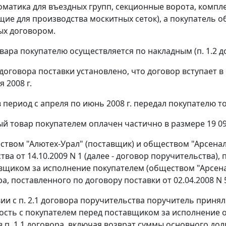
оматика для въездных групп, секционные ворота, комп
ие для производства москитных сеток), а покупатель об
ых договором.
вара покупателю осуществляется по накладным (п. 1.2 д
 договора поставки установлено, что договор вступает в
я 2008 г.
период с апреля по июнь 2008 г. передал покупателю то
й товар покупателем оплачен частично в размере 19 093
твом "Алютех-Урал" (поставщик) и обществом "Арсенал
тва от 14.10.2009 N 1 (далее - договор поручительства)
вщиком за исполнение покупателем (обществом "Арсенал
ра, поставленного по договору поставки от 02.04.2008 
вии с п. 2.1 договора поручительства поручитель приня
ость с покупателем перед поставщиком за исполнение о
в п. 1.1 договора, включая возврат суммы основного дол