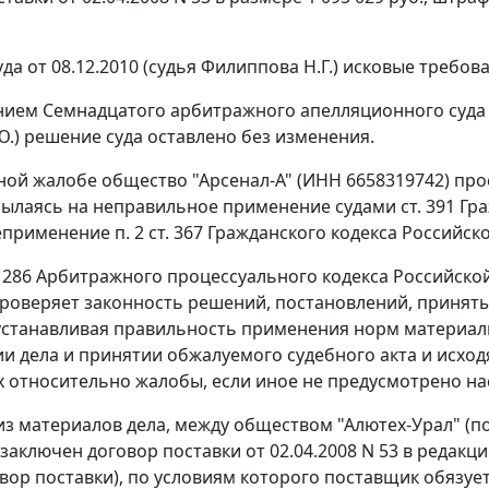
да от 08.12.2010 (судья Филиппова Н.Г.) исковые требов
нием
Семнадцатого арбитражного апелляционного суда от 
Ю.) решение суда оставлено без изменения.
ной жалобе общество "Арсенал-А" (ИНН 6658319742) про
сылаясь на неправильное применение судами
ст. 391
Гра
неприменение
п. 2 ст. 367
Гражданского кодекса Российск
. 286
Арбитражного процессуального кодекса Российско
роверяет законность решений, постановлений, принят
устанавливая правильность применения норм материал
и дела и принятии обжалуемого судебного акта и исход
 относительно жалобы, если иное не предусмотрено 
 из материалов дела, между обществом "Алютех-Урал" (п
 заключен договор поставки от 02.04.2008 N 53 в редакц
говор поставки), по условиям которого поставщик обязу