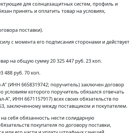
лектующие для солнцезащитных систем, профиль и
язан принять и оплатить товар на условиях,
оговора поставки).
 силу с момента его подписания сторонами и действует
вар на общую сумму 20 325 447 руб. 23 коп.
 488 руб. 70 коп.
-А" (ИНН 6658319742; поручитель) заключен договор
, по условиям которого поручитель обязался отвечать
-А", ИНН 6671157917) всех своих обязательств по
N 53, заключенному между поставщиком и покупателем.
л на себя обязанность нести солидарную
бязательств покупателя по договору поставки,
га или его части и уплату штрафных санкций,