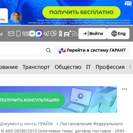
м
Войти
Eng
Перейти в систему ГАРАНТ
ование
Транспорт
Общество
IT
Профессия
П
Документы ленты ПРАЙМ
Постановление Федерального
у N А60-28580/2010 (ключевые темы: договор поставки - ИНН -