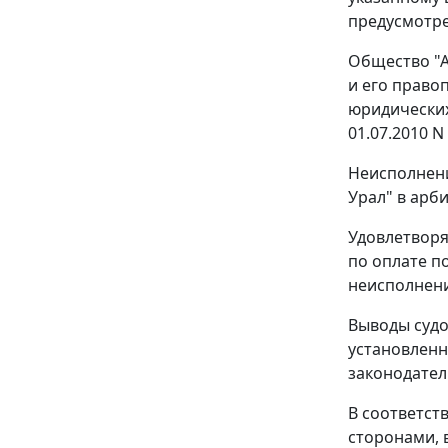
предусмотре
Общество "А
и его право
юридических
01.07.2010 N 
Неисполнени
Урал" в арб
Удовлетворя
по оплате п
неисполнени
Выводы судо
установлен
законодател
В соответст
сторонами, 