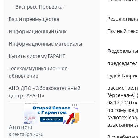
"Экспресс Проверка"
Резолютивна
Ваши преимущества
Полный текс
Информационный банк
Информационные материалы
Федеральный
Купить систему ГАРАНТ
председател
Телекоммуникационное
судей Гаврил
обновление
рассмотрел 
АНО ДПО «Образовательный
"Арсенал-А"
центр ГАРАНТ»
08.12.2010 п
по тому же 
"Алютех-Ура
взыскании з
Анонсы
8 сентября 2026
В судебном 