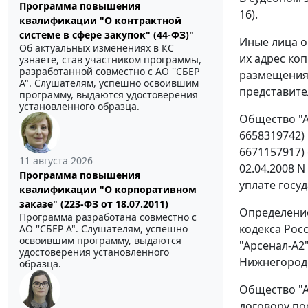
Программа повышения
16).
квалификации "О контрактной
системе в сфере закупок" (44-ФЗ)"
Иные лица о
Об актуальных изменениях в КС
их адрес ко
узнаете, став участником программы,
разработанной совместно с АО ''СБЕР
размещения
А". Слушателям, успешно освоившим
представите
программу, выдаются удостоверения
установленного образца.
Общество "А
6658319742)
6671157917)
11 августа 2026
02.04.2008 N
Программа повышения
уплате госу
квалификации "О корпоративном
заказе" (223-ФЗ от 18.07.2011)
Определение
Программа разработана совместно с
кодекса Рос
АО ''СБЕР А". Слушателям, успешно
освоившим программу, выдаются
"Арсенал-А2
удостоверения установленного
Нижнегородск
образца.
Общество "А
договору пос