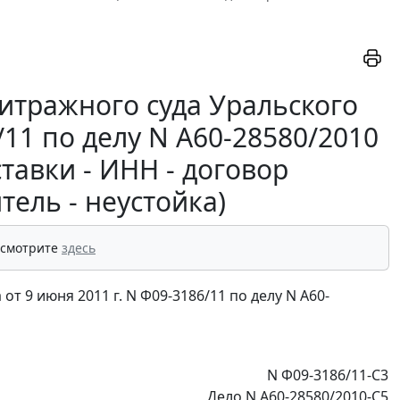
итражного суда Уральского
/11 по делу N А60-28580/2010
тавки - ИНН - договор
тель - неустойка)
 смотрите
здесь
 9 июня 2011 г. N Ф09-3186/11 по делу N А60-
N Ф09-3186/11-С3
Дело N А60-28580/2010-С5