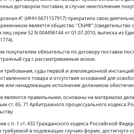
нных договором поставки, в случае неисполнение покуп
рсенал-А" (ИНН 6671157917) прекратило свою деятельно
преемником является общество "СКИФ" (свидетельство о
 лиц серии 52 N 004496144 от 01.07.2010, выписка из Ед
1774).
е покупателем обязательств по договору поставки по
итражный суд с рассматриваемым иском.
я требования, суды первой и апелляционной инстанций
оставленного товара и отсутствия оснований для освоб
е или ненадлежащее исполнение должником обеспечен
в являются правильными, основаны на материалах дела
ным
ст. 65
,
71
Арбитражного процессуального кодекса Ро
ьству.
вии с
п. 1 ст. 432
Гражданского кодекса Российской Федер
в требуемой в подлежащих случаях форме, достигнуто 