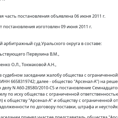
я часть постановления объявлена 06 июня 2011 г.
т постановления изготовлен 09 июня 2011 г.
 арбитражный суд Уральского округа в составе:
ьствующего Первухина В.М.,
енко О.Л., Токмаковой А.Н.,
в судебном заседании жалобу общества с ограниченно
 (ИНН 6658319742; далее - общество "Арсенал-А") на ре
о делу N А60-28580/2010-С5 и
постановление
Семнадцатог
делу по иску общества с ограниченной ответственностью
л) к обществу "Арсенал-А" и обществу с ограниченной о
адолженности по договору поставки, штрафа и неустойк
заседании принял участие представитель общества "Арсен