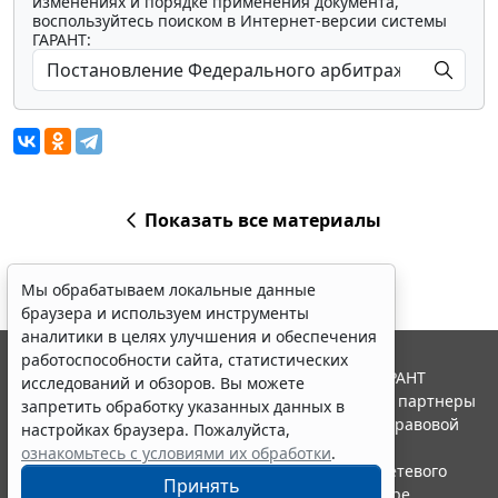
изменениях и порядке применения документа,
воспользуйтесь поиском в Интернет-версии системы
ГАРАНТ:
Показать все материалы
Мы обрабатываем локальные данные
браузера и используем инструменты
аналитики в целях улучшения и обеспечения
работоспособности сайта, статистических
© ООО "НПП "ГАРАНТ-СЕРВИС", 2026. Система ГАРАНТ
исследований и обзоров. Вы можете
выпускается с 1990 года. Компания "Гарант" и ее партнеры
запретить обработку указанных данных в
являются участниками Российской ассоциации правовой
настройках браузера. Пожалуйста,
информации ГАРАНТ.
ознакомьтесь с условиями их обработки
.
Портал ГАРАНТ.РУ зарегистрирован в качестве сетевого
Принять
издания Федеральной службой по надзору в сфере