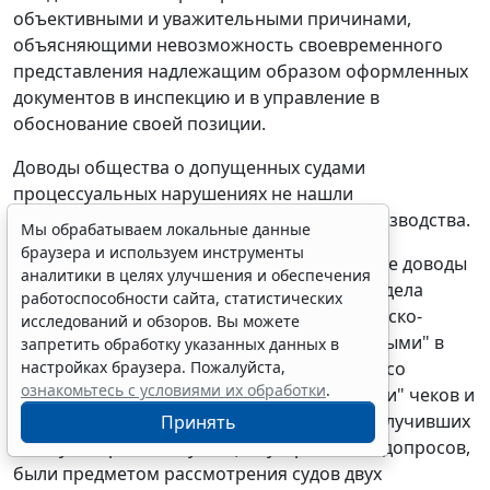
объективными и уважительными причинами,
объясняющими невозможность своевременного
представления надлежащим образом оформленных
документов в инспекцию и в управление в
обоснование своей позиции.
Доводы общества о допущенных судами
процессуальных нарушениях не нашли
подтверждения в ходе кассационного производства.
Мы обрабатываем локальные данные
браузера и используем инструменты
Вновь приведенные в кассационной жалобе доводы
аналитики в целях улучшения и обеспечения
общества о недоказанности материалами дела
работоспособности сайта, статистических
оснований для переквалификации гражданско-
исследований и обзоров. Вы можете
правовых договоров подряда с "самозанятыми" в
запретить обработку указанных данных в
настройках браузера. Пожалуйста,
качестве трудовых договоров, в том числе со
ознакомьтесь с условиями их обработки
.
ссылками на формирование "самозанятыми" чеков и
оформление актов выполненных работ, получивших
Принять
к тому же критическую оценку, протоколы допросов,
были предметом рассмотрения судов двух