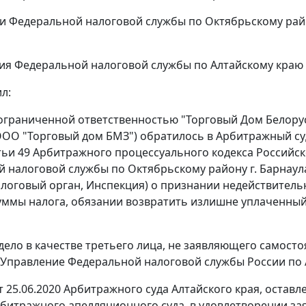
и Федеральной налоговой службы по Октябрьскому району
ия Федеральной налоговой службы по Алтайскому краю - 
л:
ограниченной ответственностью "Торговый Дом Белорусс
ОО "Торговый дом БМЗ") обратилось в Арбитражный суд
тьи 49 Арбитражного процессуального кодекса Российско
 налоговой службы по Октябрьскому району г. Барнаула
алоговый орган, Инспекция) о признании недействительн
суммы налога, обязании возвратить излишне уплаченный
 дело в качестве третьего лица, не заявляющего самос
Управление Федеральной налоговой службы России по А
 25.06.2020 Арбитражного суда Алтайского края, оставл
битражного апелляционного суда, в удовлетворении за