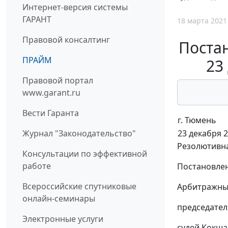
Интернет-версия системы
ГАРАНТ
18 марта 2021
Правовой консалтинг
Поста
ПРАЙМ
23
Правовой портал
www.garant.ru
Вести Гаранта
г. Тюмень
23 декабря 2
Журнал "Законодательство"
Резолютивна
Консультации по эффективной
работе
Постановлен
Всероссийские спутниковые
Арбитражный
онлайн-семинары
председате
Электронные услуги
судей Кокша