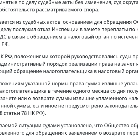
инятые по делу судебные акты без изменения, суд округ
обстоятельств рассматриваемого спора.
вается из судебных актов, основанием для обращения 
делу послужил отказ Инспекции в зачете переплаты по 
 НДС в связи с обращением в налоговый орган по истечен
 РФ.
НК РФ, положениями которой руководствовались суды п
административный порядок реализации права на зачет 
щий обращение налогоплательщика в налоговый орган 
ложениям указанной нормы права сумма излишне уплач
алогоплательщика в течение одного месяца со дня пол
 зачете или о возврате суммы излишне уплаченного нало
анной суммы, если иное не предусмотрено законодатель
 8 статьи 78 НК РФ).
ваемой ситуации судами установлено, что Общество об
новленного для обращения с заявлением о возврате пер