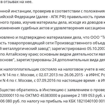
в отзывах на нее.
онной инстанции, проверив в соответствии с положения
сийской Федерации (далее - АПК РФ) правильность при
ного права, изучив материалы дела, исходя из доводов
изменения судебных актов и удовлетворения кассацион
новлено и подтверждено материалами дела, что ООО "То
асть товаропроводящей сети Производственного объед
й металлургический завод"; зарегистрировано 05.10.2
 по Алтайскому краю; основным видом деятельности явля
основе", зарегистрированы 24 дополнительных вида де
 налогоплательщик состояло на налоговом учете в нескол
N 14 по г. Москве, с 02.07.2013 по 26.06.2015 - в ИФНС Рос
N 4 по г. Москве, с 07.09.2016 по настоящее время - в 
Общество обратилось в Инспекцию с заявлением о пров
020000110 по ОКТМО 45383000 в размере 2 189 053 руб.
806 080 руб. по налогу на прибыль на КБК 1821040100 00