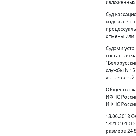
изложенных 
Суд кассаци
кодекса Рос
процессуаль
отмены или 
Судами уста
составная ч
"Белорусски
службы N 15
договорной 
Общество как
ИФНС России 
ИФНС России 
13.06.2018 
18210101012
размере 24 