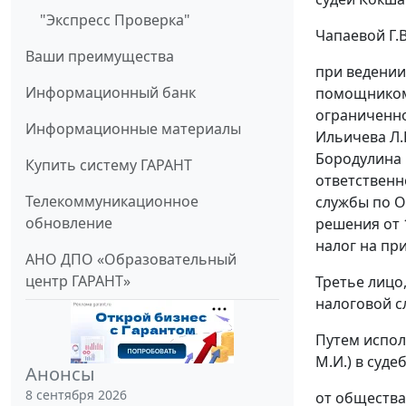
"Экспресс Проверка"
Чапаевой Г.В
Ваши преимущества
при ведении
Информационный банк
помощником 
ограниченно
Информационные материалы
Ильичева Л.
Бородулина 
Купить систему ГАРАНТ
ответственн
Телекоммуникационное
службы по О
обновление
решения от 
налог на пр
АНО ДПО «Образовательный
центр ГАРАНТ»
Третье лицо
налоговой с
Путем испол
М.И.) в суд
Анонсы
8 сентября 2026
от общества