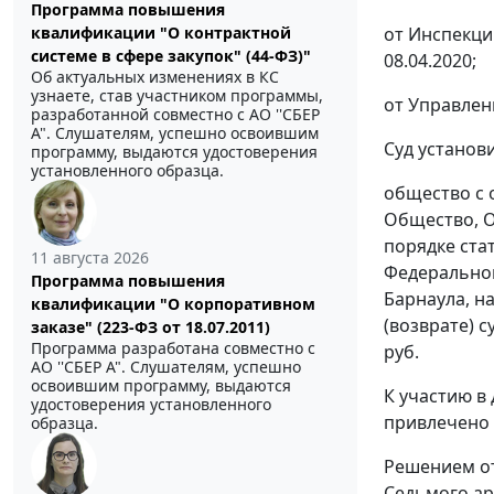
Программа повышения
от Инспекци
квалификации "О контрактной
системе в сфере закупок" (44-ФЗ)"
08.04.2020;
Об актуальных изменениях в КС
узнаете, став участником программы,
от Управлен
разработанной совместно с АО ''СБЕР
А". Слушателям, успешно освоившим
Суд установи
программу, выдаются удостоверения
установленного образца.
общество с 
Общество, О
порядке ста
11 августа 2026
Федеральной
Программа повышения
Барнаула, н
квалификации "О корпоративном
(возврате) 
заказе" (223-ФЗ от 18.07.2011)
Программа разработана совместно с
руб.
АО ''СБЕР А". Слушателям, успешно
освоившим программу, выдаются
К участию в
удостоверения установленного
привлечено 
образца.
Решением от
Седьмого ар