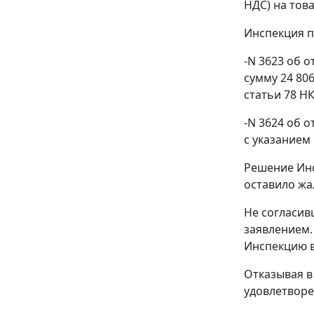
НДС) на тов
Инспекция п
-N 3623 об 
сумму 24 806
статьи 78 НК
-N 3624 об о
с указанием 
Решение Инс
оставило жа
Не согласив
заявлением.
Инспекцию в
Отказывая в
удовлетворе