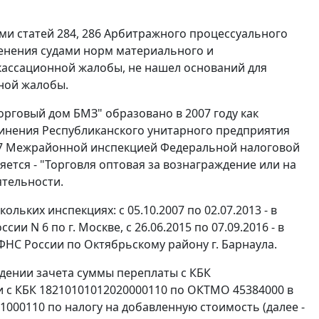
ми статей 284, 286 Арбитражного процессуального
менения судами норм материального и
 кассационной жалобы, не нашел оснований для
ной жалобы.
рговый дом БМЗ" образовано в 2007 году как
инения Республиканского унитарного предприятия
007 Межрайонной инспекцией Федеральной налоговой
ется - "Торговля оптовая за вознаграждение или на
ятельности.
ьких инспекциях: с 05.10.2007 по 02.07.2013 - в
сии N 6 по г. Москве, с 26.06.2015 по 07.09.2016 - в
ИФНС России по Октябрьскому району г. Барнаула.
едении зачета суммы переплаты с КБК
 и с КБК 18210101012020000110 по ОКТМО 45384000 в
11000110 по налогу на добавленную стоимость (далее -