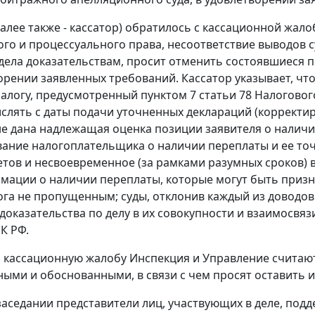
алее также - кассатор) обратилось с кассационной жало
го и процессуального права, несоответствие выводов 
дела доказательствам, просит отменить состоявшиеся п
орении заявленных требований. Кассатор указывает, что
 налогу, предусмотренный пунктом 7 статьи 78 Налоговог
слять с даты подачи уточненных деклараций (корректиров
не дана надлежащая оценка позиции заявителя о налич
ние налогоплательщика о наличии переплаты и ее точн
етов и несвоевременное (за рамками разумных сроков) в
мации о наличии переплаты, которые могут быть призна
ога не пропущенным; суды, отклонив каждый из доводов
оказательства по делу в их совокупности и взаимосвязи
К РФ.
а кассационную жалобу Инспекция и Управление считаю
нными и обоснованными, в связи с чем просят оставить и
заседании представители лиц, участвующих в деле, по