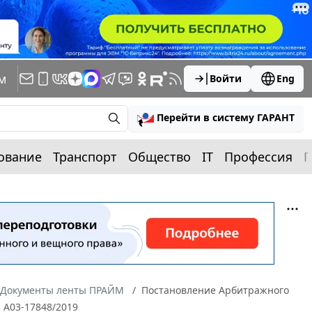
м
Войти
Eng
Перейти в систему ГАРАНТ
ование
Транспорт
Общество
IT
Профессия
П
Документы ленты ПРАЙМ
Постановление Арбитражного
N А03-17848/2019