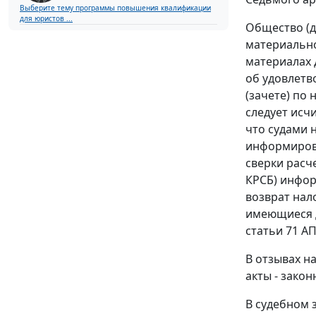
Выберите тему программы повышения квалификации
для юристов ...
Общество (д
материально
материалах 
об удовлетв
(зачете) по
следует исчи
что судами 
информирова
сверки расч
КРСБ) инфор
возврат нал
имеющиеся д
статьи 71 АП
В отзывах н
акты - зако
В судебном 