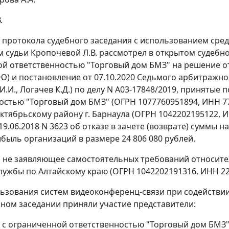
.
 протокола судебного заседания с использованием сре
судьи Кропочевой Л.В. рассмотрел в открытом судебн
й ответственностью "Торговый дом БМЗ" на решение от 
Ю) и постановление от 07.10.2020 Седьмого арбитражног
И.И., Логачев К.Д.) по делу N А03-17848/2019, принятые
остью "Торговый дом БМЗ" (ОГРН 1077760951894, ИНН 7
ктябрьскому району г. Барнаула (ОГРН 1042202195122,
19.06.2018 N 3623 об отказе в зачете (возврате) суммы
ибыль организаций в размере 24 806 080 рублей.
, не заявляющее самостоятельных требований относите
лужбы по Алтайскому краю (ОГРН 1042202191316, ИНН 22
ьзования систем видеоконференц-связи при содействии
ебном заседании приняли участие представители:
 с ограниченной ответственностью "Торговый дом БМЗ" -